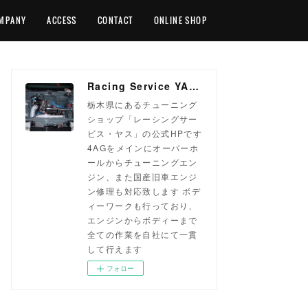
MPANY
ACCESS
CONTACT
ONLINE SHOP
Racing Service YASU ~total tuning proshop~
栃木県にあるチューニング
ショップ「レーシングサー
ビス・ヤス」の公式HPです
4AGをメインにオーバーホ
ールからチューニングエン
ジン、また国産旧車エンジ
ン修理も対応致します ボデ
ィーワークも行っており、
エンジンからボディーまで
全ての作業を自社にて一貫
して行えます
フォロー