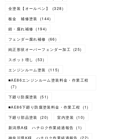
全塗装【オールペン】
(
328
)
板金 補修塗装
(
144
)
錆・腐れ補修
(
194
)
フェンダー腐れ補修
(
66
)
純正形状オーバーフェンダー加工
(
25
)
スポット増し
(
53
)
エンジンルーム塗装
(
115
)
■AE86エンジンルーム塗装料金・作業工程
(
7
)
下廻り防腐塗装
(
51
)
■AE86下廻り防腐塗装料金・作業工程
(
1
)
下廻り部品塗装
(
20
)
室内塗装
(
10
)
新潟県A様 ハチロク作業経過報告
(
1
)
神奈川県K様 ハチロク作業経過報告
(
22
)