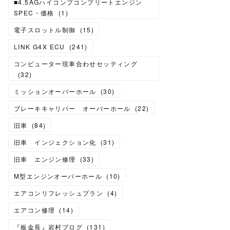
■4.5AGハイコンプコンプリートエンジン
SPEC・価格
(
1
)
電子スロットル制御
(
15
)
LINK G4X ECU
(
241
)
コンピューター現車合わせセッティング
(
32
)
ミッションオーバーホール
(
30
)
ブレーキキャリパー オーバーホール
(
22
)
旧車
(
84
)
旧車 インジェクション化
(
31
)
旧車 エンジン修理
(
33
)
M型エンジンオーバーホール
(
10
)
エアコンリフレッシュプラン
(
4
)
エアコン修理
(
14
)
『板金長』岩村ブログ
(
131
)