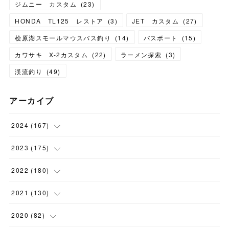
ジムニー カスタム
(
23
)
HONDA TL125 レストア
(
3
)
JET カスタム
(
27
)
桧原湖スモールマウスバス釣り
(
14
)
バスボート
(
15
)
カワサキ X-2カスタム
(
22
)
ラーメン探索
(
3
)
渓流釣り
(
49
)
アーカイブ
2024
(
167
)
(
11
)
2023
(
175
)
(
24
)
(
12
)
2022
(
180
)
(
23
)
(
18
)
(
17
)
2021
(
130
)
(
23
)
(
16
)
(
15
)
(
10
)
2020
(
82
)