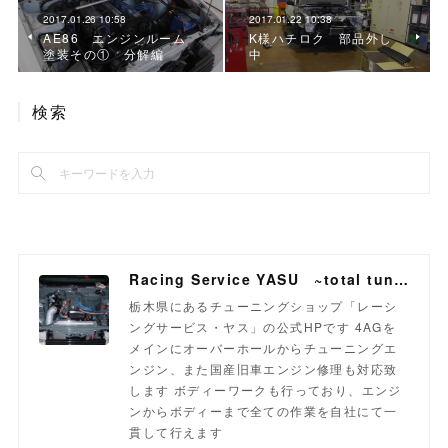
2017.01.26 10:58
2017.01.22 10:38
AE86 エンジンルーム
K様ハチロク 部品外し
塗装その① 分解編
中
検索
Racing Service YASU ~total tuning proshop~
栃木県にあるチューニングショップ「レーシ
ングサービス・ヤス」の公式HPです 4AGを
メインにオーバーホールからチューニングエ
ンジン、また国産旧車エンジン修理も対応致
します ボディーワークも行っており、エンジ
ンからボディーまで全ての作業を自社にて一
貫して行えます