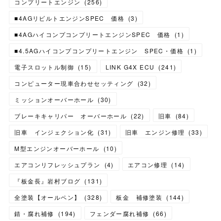
コンプリートエンジン
(
256
)
■4AGリビルトエンジンSPEC 価格
(
3
)
■4AGハイコンプコンプリートエンジンSPEC 価格
(
1
)
■4.5AGハイコンプコンプリートエンジン SPEC・価格
(
1
)
電子スロットル制御
(
15
)
LINK G4X ECU
(
241
)
コンピューター現車合わせセッティング
(
32
)
ミッションオーバーホール
(
30
)
ブレーキキャリパー オーバーホール
(
22
)
旧車
(
84
)
旧車 インジェクション化
(
31
)
旧車 エンジン修理
(
33
)
M型エンジンオーバーホール
(
10
)
エアコンリフレッシュプラン
(
4
)
エアコン修理
(
14
)
『板金長』岩村ブログ
(
131
)
全塗装【オールペン】
(
328
)
板金 補修塗装
(
144
)
錆・腐れ補修
(
194
)
フェンダー腐れ補修
(
66
)