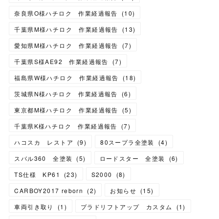
奈良県O様ハチロク 作業経過報告
(
10
)
千葉県M様ハチロク 作業経過報告
(
13
)
愛知県M様ハチロク 作業経過報告
(
7
)
千葉県S様AE92 作業経過報告
(
7
)
福島県W様ハチロク 作業経過報告
(
18
)
茨城県N様ハチロク 作業経過報告
(
6
)
東京都M様ハチロク 作業経過報告
(
5
)
千葉県K様ハチロク 作業経過報告
(
7
)
ハコスカ レストア
(
9
)
80スープラ全塗装
(
4
)
スバル360 全塗装
(
5
)
ロードスター 全塗装
(
6
)
TS仕様 KP61
(
23
)
S2000
(
8
)
CARBOY2017 reborn
(
2
)
お知らせ
(
15
)
車両引き取り
(
1
)
プラドリフトアップ カスタム
(
1
)