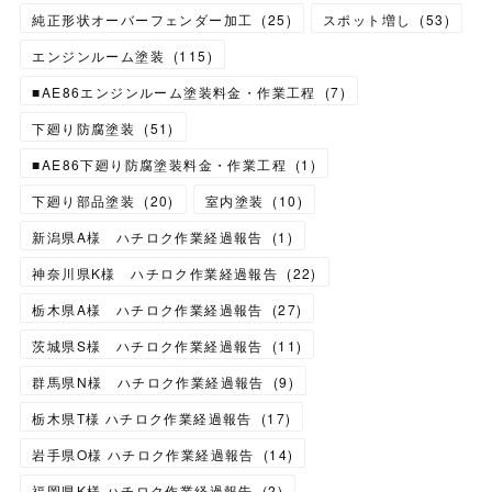
純正形状オーバーフェンダー加工
(
25
)
スポット増し
(
53
)
エンジンルーム塗装
(
115
)
■AE86エンジンルーム塗装料金・作業工程
(
7
)
下廻り防腐塗装
(
51
)
■AE86下廻り防腐塗装料金・作業工程
(
1
)
下廻り部品塗装
(
20
)
室内塗装
(
10
)
新潟県A様 ハチロク作業経過報告
(
1
)
神奈川県K様 ハチロク作業経過報告
(
22
)
栃木県A様 ハチロク作業経過報告
(
27
)
茨城県S様 ハチロク作業経過報告
(
11
)
群馬県N様 ハチロク作業経過報告
(
9
)
栃木県T様 ハチロク作業経過報告
(
17
)
岩手県O様 ハチロク作業経過報告
(
14
)
福岡県K様 ハチロク作業経過報告
(
2
)