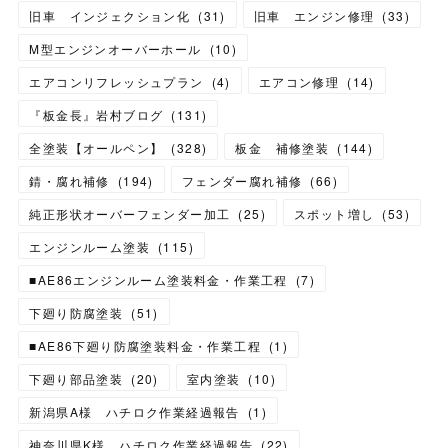
旧車 インジェクション化
(
31
)
旧車 エンジン修理
(
33
)
M型エンジンオーバーホール
(
10
)
エアコンリフレッシュプラン
(
4
)
エアコン修理
(
14
)
『板金長』岩村ブログ
(
131
)
全塗装【オールペン】
(
328
)
板金 補修塗装
(
144
)
錆・腐れ補修
(
194
)
フェンダー腐れ補修
(
66
)
純正形状オーバーフェンダー加工
(
25
)
スポット増し
(
53
)
エンジンルーム塗装
(
115
)
■AE86エンジンルーム塗装料金・作業工程
(
7
)
下廻り防腐塗装
(
51
)
■AE86下廻り防腐塗装料金・作業工程
(
1
)
下廻り部品塗装
(
20
)
室内塗装
(
10
)
新潟県A様 ハチロク作業経過報告
(
1
)
神奈川県K様 ハチロク作業経過報告
(
22
)