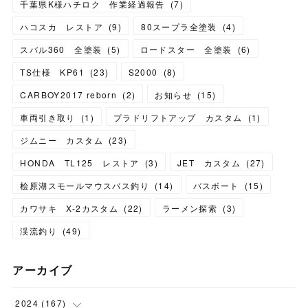
千葉県K様ハチロク 作業経過報告
(
7
)
ハコスカ レストア
(
9
)
80スープラ全塗装
(
4
)
スバル360 全塗装
(
5
)
ロードスター 全塗装
(
6
)
TS仕様 KP61
(
23
)
S2000
(
8
)
CARBOY2017 reborn
(
2
)
お知らせ
(
15
)
車両引き取り
(
1
)
プラドリフトアップ カスタム
(
1
)
ジムニー カスタム
(
23
)
HONDA TL125 レストア
(
3
)
JET カスタム
(
27
)
桧原湖スモールマウスバス釣り
(
14
)
バスボート
(
15
)
カワサキ X-2カスタム
(
22
)
ラーメン探索
(
3
)
渓流釣り
(
49
)
アーカイブ
2024
(
167
)