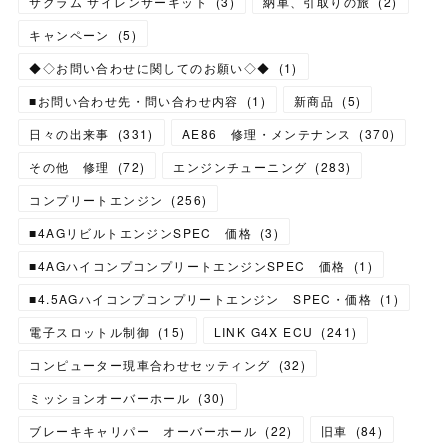
サクラム サイレンサーキット
(
3
)
納車、引取りの旅
(
2
)
キャンペーン
(
5
)
◆◇お問い合わせに関してのお願い◇◆
(
1
)
■お問い合わせ先・問い合わせ内容
(
1
)
新商品
(
5
)
日々の出来事
(
331
)
AE86 修理・メンテナンス
(
370
)
その他 修理
(
72
)
エンジンチューニング
(
283
)
コンプリートエンジン
(
256
)
■4AGリビルトエンジンSPEC 価格
(
3
)
■4AGハイコンプコンプリートエンジンSPEC 価格
(
1
)
■4.5AGハイコンプコンプリートエンジン SPEC・価格
(
1
)
電子スロットル制御
(
15
)
LINK G4X ECU
(
241
)
コンピューター現車合わせセッティング
(
32
)
ミッションオーバーホール
(
30
)
ブレーキキャリパー オーバーホール
(
22
)
旧車
(
84
)