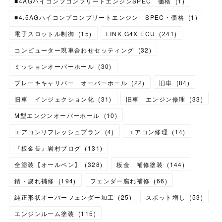
■4AGハイコンプコンプリートエンジンSPEC 価格
(
1
)
■4.5AGハイコンプコンプリートエンジン SPEC・価格
(
1
)
電子スロットル制御
(
15
)
LINK G4X ECU
(
241
)
コンピューター現車合わせセッティング
(
32
)
ミッションオーバーホール
(
30
)
ブレーキキャリパー オーバーホール
(
22
)
旧車
(
84
)
旧車 インジェクション化
(
31
)
旧車 エンジン修理
(
33
)
M型エンジンオーバーホール
(
10
)
エアコンリフレッシュプラン
(
4
)
エアコン修理
(
14
)
『板金長』岩村ブログ
(
131
)
全塗装【オールペン】
(
328
)
板金 補修塗装
(
144
)
錆・腐れ補修
(
194
)
フェンダー腐れ補修
(
66
)
純正形状オーバーフェンダー加工
(
25
)
スポット増し
(
53
)
エンジンルーム塗装
(
115
)