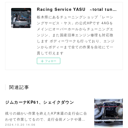
Racing Service YASU ~total tuning proshop~
栃木県にあるチューニングショップ「レーシ
ングサービス・ヤス」の公式HPです 4AGを
メインにオーバーホールからチューニングエ
ンジン、また国産旧車エンジン修理も対応致
します ボディーワークも行っており、エンジ
ンからボディーまで全ての作業を自社にて一
貫して行えます
フォロー
関連記事
ジムカーナKP61、シェイクダウン
残りの細かい作業を終えたKP来週の走行会に合
わせて作業してるので、走行会前メンテや通…
2024.10.20 14:06