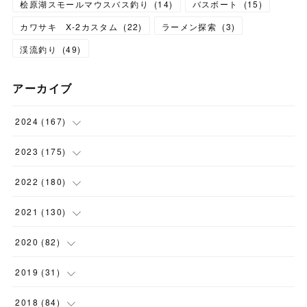
桧原湖スモールマウスバス釣り
(
14
)
バスボート
(
15
)
カワサキ X-2カスタム
(
22
)
ラーメン探索
(
3
)
渓流釣り
(
49
)
アーカイブ
2024
(
167
)
(
11
)
2023
(
175
)
(
24
)
(
12
)
2022
(
180
)
(
23
)
(
18
)
(
17
)
2021
(
130
)
(
23
)
(
16
)
(
15
)
(
10
)
2020
(
82
)
(
18
)
(
15
)
(
23
)
(
4
)
(
21
)
2019
(
31
)
(
20
)
(
16
)
(
14
)
(
16
)
(
8
)
(
1
)
2018
(
84
)