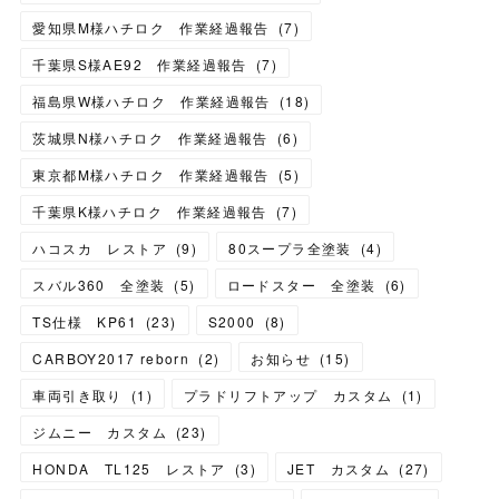
愛知県M様ハチロク 作業経過報告
(
7
)
千葉県S様AE92 作業経過報告
(
7
)
福島県W様ハチロク 作業経過報告
(
18
)
茨城県N様ハチロク 作業経過報告
(
6
)
東京都M様ハチロク 作業経過報告
(
5
)
千葉県K様ハチロク 作業経過報告
(
7
)
ハコスカ レストア
(
9
)
80スープラ全塗装
(
4
)
スバル360 全塗装
(
5
)
ロードスター 全塗装
(
6
)
TS仕様 KP61
(
23
)
S2000
(
8
)
CARBOY2017 reborn
(
2
)
お知らせ
(
15
)
車両引き取り
(
1
)
プラドリフトアップ カスタム
(
1
)
ジムニー カスタム
(
23
)
HONDA TL125 レストア
(
3
)
JET カスタム
(
27
)