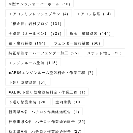
M型エンジンオーバーホール
(
10
)
エアコンリフレッシュプラン
(
4
)
エアコン修理
(
14
)
『板金長』岩村ブログ
(
131
)
全塗装【オールペン】
(
328
)
板金 補修塗装
(
144
)
錆・腐れ補修
(
194
)
フェンダー腐れ補修
(
66
)
純正形状オーバーフェンダー加工
(
25
)
スポット増し
(
53
)
エンジンルーム塗装
(
115
)
■AE86エンジンルーム塗装料金・作業工程
(
7
)
下廻り防腐塗装
(
51
)
■AE86下廻り防腐塗装料金・作業工程
(
1
)
下廻り部品塗装
(
20
)
室内塗装
(
10
)
新潟県A様 ハチロク作業経過報告
(
1
)
神奈川県K様 ハチロク作業経過報告
(
22
)
栃木県A様 ハチロク作業経過報告
(
27
)