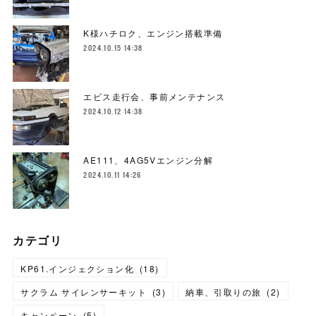
K様ハチロク、エンジン搭載準備
2024.10.15 14:38
エビス走行会、事前メンテナンス
2024.10.12 14:38
AE111、4AG5Vエンジン分解
2024.10.11 14:26
カテゴリ
KP61.インジェクション化
(
18
)
サクラム サイレンサーキット
(
3
)
納車、引取りの旅
(
2
)
キャンペーン
(
5
)