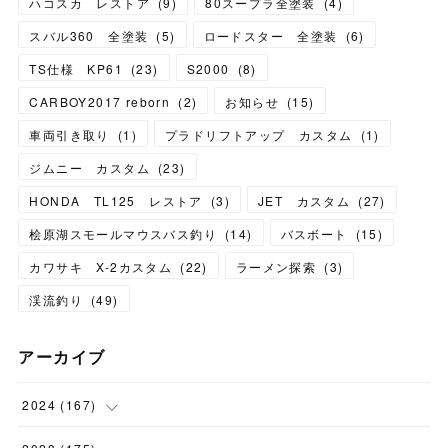
ハコスカ レストア
(
9
)
80スープラ全塗装
(
4
)
スバル360 全塗装
(
5
)
ロードスター 全塗装
(
6
)
TS仕様 KP61
(
23
)
S2000
(
8
)
CARBOY2017 reborn
(
2
)
お知らせ
(
15
)
車両引き取り
(
1
)
プラドリフトアップ カスタム
(
1
)
ジムニー カスタム
(
23
)
HONDA TL125 レストア
(
3
)
JET カスタム
(
27
)
桧原湖スモールマウスバス釣り
(
14
)
バスボート
(
15
)
カワサキ X-2カスタム
(
22
)
ラーメン探索
(
3
)
渓流釣り
(
49
)
アーカイブ
2024
(
167
)
(
11
)