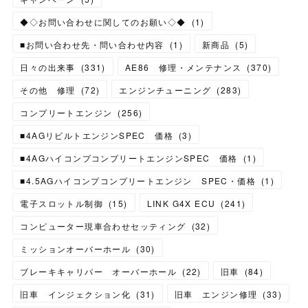
◆◇お問い合わせに関してのお願い◇◆
(
1
)
■お問い合わせ先・問い合わせ内容
(
1
)
新商品
(
5
)
日々の出来事
(
331
)
AE86 修理・メンテナンス
(
370
)
その他 修理
(
72
)
エンジンチューニング
(
283
)
コンプリートエンジン
(
256
)
■4AGリビルトエンジンSPEC 価格
(
3
)
■4AGハイコンプコンプリートエンジンSPEC 価格
(
1
)
■4.5AGハイコンプコンプリートエンジン SPEC・価格
(
1
)
電子スロットル制御
(
15
)
LINK G4X ECU
(
241
)
コンピューター現車合わせセッティング
(
32
)
ミッションオーバーホール
(
30
)
ブレーキキャリパー オーバーホール
(
22
)
旧車
(
84
)
旧車 インジェクション化
(
31
)
旧車 エンジン修理
(
33
)