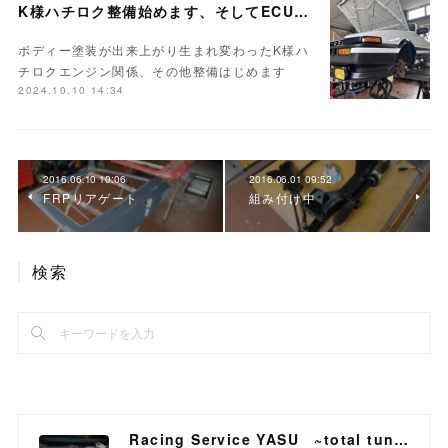
K様ハチロク整備始めます、そしてECUセッティング
ボディー塗装が出来上がり生まれ変わったK様ハ
チロクエンジン関係、その他整備はじめます
2024.10.10 14:34
2016.06.10 10:06
2016.06.01 09:52
FRPリアゲート
組み付け中
検索
Racing Service YASU ~total tuning proshop~