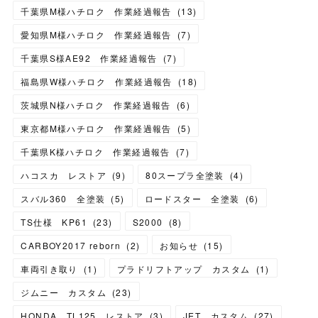
千葉県M様ハチロク 作業経過報告
(
13
)
愛知県M様ハチロク 作業経過報告
(
7
)
千葉県S様AE92 作業経過報告
(
7
)
福島県W様ハチロク 作業経過報告
(
18
)
茨城県N様ハチロク 作業経過報告
(
6
)
東京都M様ハチロク 作業経過報告
(
5
)
千葉県K様ハチロク 作業経過報告
(
7
)
ハコスカ レストア
(
9
)
80スープラ全塗装
(
4
)
スバル360 全塗装
(
5
)
ロードスター 全塗装
(
6
)
TS仕様 KP61
(
23
)
S2000
(
8
)
CARBOY2017 reborn
(
2
)
お知らせ
(
15
)
車両引き取り
(
1
)
プラドリフトアップ カスタム
(
1
)
ジムニー カスタム
(
23
)
HONDA TL125 レストア
(
3
)
JET カスタム
(
27
)