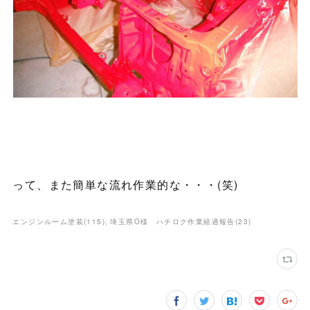
って、また簡単な流れ作業的な・・・(笑)
エンジンルーム塗装
(
115
)
埼玉県O様 ハチロク作業経過報告
(
23
)