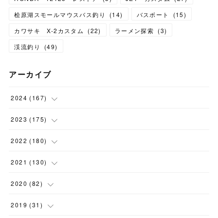
桧原湖スモールマウスバス釣り
(
14
)
バスボート
(
15
)
カワサキ X-2カスタム
(
22
)
ラーメン探索
(
3
)
渓流釣り
(
49
)
アーカイブ
2024
(
167
)
(
11
)
2023
(
175
)
(
24
)
(
12
)
2022
(
180
)
(
23
)
(
18
)
(
17
)
2021
(
130
)
(
23
)
(
16
)
(
15
)
(
10
)
2020
(
82
)
(
18
)
(
15
)
(
23
)
(
4
)
(
21
)
2019
(
31
)