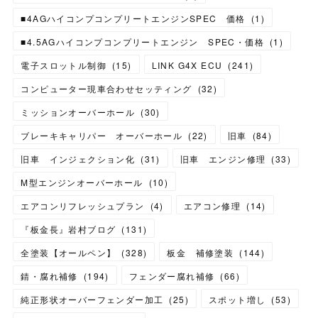
■4AGハイコンプコンプリートエンジンSPEC 価格
(
1
)
■4.5AGハイコンプコンプリートエンジン SPEC・価格
(
1
)
電子スロットル制御
(
15
)
LINK G4X ECU
(
241
)
コンピューター現車合わせセッティング
(
32
)
ミッションオーバーホール
(
30
)
ブレーキキャリパー オーバーホール
(
22
)
旧車
(
84
)
旧車 インジェクション化
(
31
)
旧車 エンジン修理
(
33
)
M型エンジンオーバーホール
(
10
)
エアコンリフレッシュプラン
(
4
)
エアコン修理
(
14
)
『板金長』岩村ブログ
(
131
)
全塗装【オールペン】
(
328
)
板金 補修塗装
(
144
)
錆・腐れ補修
(
194
)
フェンダー腐れ補修
(
66
)
純正形状オーバーフェンダー加工
(
25
)
スポット増し
(
53
)