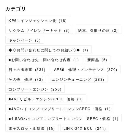
カテゴリ
KP61.インジェクション化
(
18
)
サクラム サイレンサーキット
(
3
)
納車、引取りの旅
(
2
)
キャンペーン
(
5
)
◆◇お問い合わせに関してのお願い◇◆
(
1
)
■お問い合わせ先・問い合わせ内容
(
1
)
新商品
(
5
)
日々の出来事
(
331
)
AE86 修理・メンテナンス
(
370
)
その他 修理
(
72
)
エンジンチューニング
(
283
)
コンプリートエンジン
(
256
)
■4AGリビルトエンジンSPEC 価格
(
3
)
■4AGハイコンプコンプリートエンジンSPEC 価格
(
1
)
■4.5AGハイコンプコンプリートエンジン SPEC・価格
(
1
)
電子スロットル制御
(
15
)
LINK G4X ECU
(
241
)