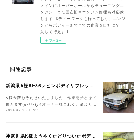
メインにオーバーホールからチューニングエ
ンジン、また国産旧車エンジン修理も対応致
します ボディーワークも行っており、エンジ
ンからボディーまで全ての作業を自社にて一
貫して行えます
フォロー
関連記事
新潟県A様AE86レビンボディリフレッシュ作業開始！！
A様大変お待たせいたしました！作業開始させて
頂きます(๑•̀ㅂ•́)و✧オーナー様言わく、命より…
2024.09.25 13:00
神奈川県K様ようやくたどりついたボディ塗装