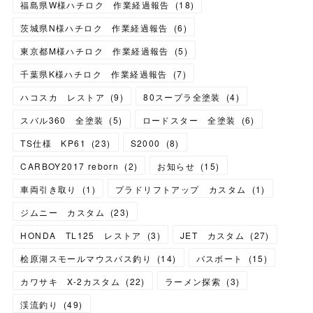
福島県W様ハチロク 作業経過報告
(
18
)
茨城県N様ハチロク 作業経過報告
(
6
)
東京都M様ハチロク 作業経過報告
(
5
)
千葉県K様ハチロク 作業経過報告
(
7
)
ハコスカ レストア
(
9
)
80スープラ全塗装
(
4
)
スバル360 全塗装
(
5
)
ロードスター 全塗装
(
6
)
TS仕様 KP61
(
23
)
S2000
(
8
)
CARBOY2017 reborn
(
2
)
お知らせ
(
15
)
車両引き取り
(
1
)
プラドリフトアップ カスタム
(
1
)
ジムニー カスタム
(
23
)
HONDA TL125 レストア
(
3
)
JET カスタム
(
27
)
桧原湖スモールマウスバス釣り
(
14
)
バスボート
(
15
)
カワサキ X-2カスタム
(
22
)
ラーメン探索
(
3
)
渓流釣り
(
49
)