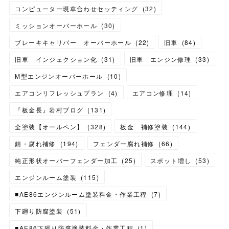
コンピューター現車合わせセッティング
(
32
)
ミッションオーバーホール
(
30
)
ブレーキキャリパー オーバーホール
(
22
)
旧車
(
84
)
旧車 インジェクション化
(
31
)
旧車 エンジン修理
(
33
)
M型エンジンオーバーホール
(
10
)
エアコンリフレッシュプラン
(
4
)
エアコン修理
(
14
)
『板金長』岩村ブログ
(
131
)
全塗装【オールペン】
(
328
)
板金 補修塗装
(
144
)
錆・腐れ補修
(
194
)
フェンダー腐れ補修
(
66
)
純正形状オーバーフェンダー加工
(
25
)
スポット増し
(
53
)
エンジンルーム塗装
(
115
)
■AE86エンジンルーム塗装料金・作業工程
(
7
)
下廻り防腐塗装
(
51
)
■AE86下廻り防腐塗装料金・作業工程
(
1
)