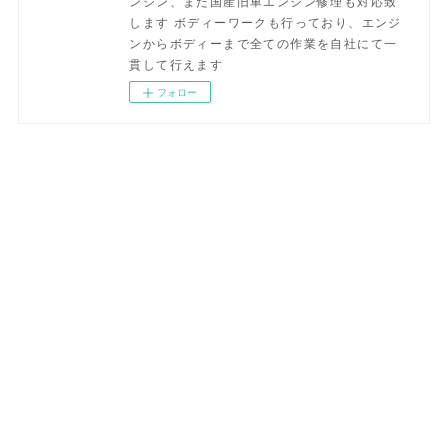
ンジン、また国産旧車エンジン修理も対応致
します ボディーワークも行っており、エンジ
ンからボディーまで全ての作業を自社にて一
貫して行えます
フォロー