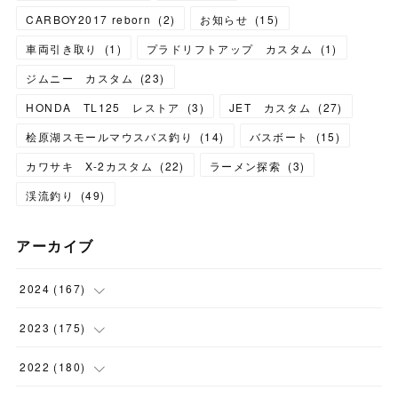
CARBOY2017 reborn
(
2
)
お知らせ
(
15
)
車両引き取り
(
1
)
プラドリフトアップ カスタム
(
1
)
ジムニー カスタム
(
23
)
HONDA TL125 レストア
(
3
)
JET カスタム
(
27
)
桧原湖スモールマウスバス釣り
(
14
)
バスボート
(
15
)
カワサキ X-2カスタム
(
22
)
ラーメン探索
(
3
)
渓流釣り
(
49
)
アーカイブ
2024
(
167
)
(
11
)
2023
(
175
)
(
24
)
(
12
)
2022
(
180
)