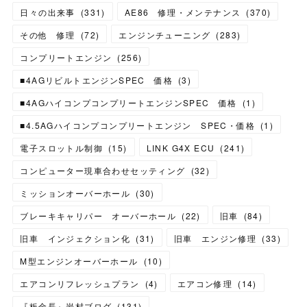
日々の出来事
(
331
)
AE86 修理・メンテナンス
(
370
)
その他 修理
(
72
)
エンジンチューニング
(
283
)
コンプリートエンジン
(
256
)
■4AGリビルトエンジンSPEC 価格
(
3
)
■4AGハイコンプコンプリートエンジンSPEC 価格
(
1
)
■4.5AGハイコンプコンプリートエンジン SPEC・価格
(
1
)
電子スロットル制御
(
15
)
LINK G4X ECU
(
241
)
コンピューター現車合わせセッティング
(
32
)
ミッションオーバーホール
(
30
)
ブレーキキャリパー オーバーホール
(
22
)
旧車
(
84
)
旧車 インジェクション化
(
31
)
旧車 エンジン修理
(
33
)
M型エンジンオーバーホール
(
10
)
エアコンリフレッシュプラン
(
4
)
エアコン修理
(
14
)
『板金長』岩村ブログ
(
131
)