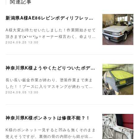
関連記事
新潟県A様AE86レビンボディリフレッシュ作業開始！！
A様大変お待たせいたしました！作業開始させて
頂きます(๑•̀ㅂ•́)و✧オーナー様言わく、命より…
2024.09.25 13:00
神奈川県K様ようやくたどりついたボディ塗装
長い長い鈑金作業が終わり、塗装作業まで来ま
した！！ブースに入りマスキングが終わって…
2024.09.05 13:00
神奈川県K様ボンネットは修復不能？！
K様のボンネット一見すると凹みも無くそのまま
使えそうですが、裏側の骨の内部から錆が出…