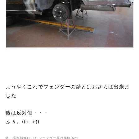
ようやくこれでフェンダーの錆とはおさらば出来ま
した
後は反対側・・・
ふぅ。((+_+))
錆・腐れ補修
(
194
)
フェンダー腐れ補修
(
66
)