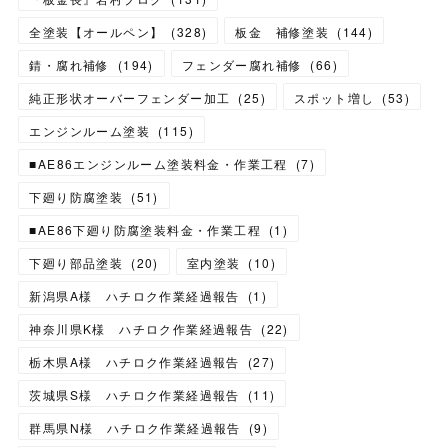
全塗装【オールペン】
(
328
)
板金 補修塗装
(
144
)
錆・腐れ補修
(
194
)
フェンダー腐れ補修
(
66
)
純正形状オーバーフェンダー加工
(
25
)
スポット増し
(
53
)
エンジンルーム塗装
(
115
)
■AE86エンジンルーム塗装料金・作業工程
(
7
)
下廻り防腐塗装
(
51
)
■AE86下廻り防腐塗装料金・作業工程
(
1
)
下廻り部品塗装
(
20
)
室内塗装
(
10
)
新潟県A様 ハチロク作業経過報告
(
1
)
神奈川県K様 ハチロク作業経過報告
(
22
)
栃木県A様 ハチロク作業経過報告
(
27
)
茨城県S様 ハチロク作業経過報告
(
11
)
群馬県N様 ハチロク作業経過報告
(
9
)