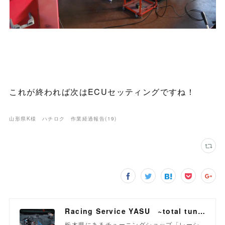
これが終われば次はECUセッティングですね！
山形県K様 ハチロク 作業経過報告
(
19
)
Racing Service YASU ~total tuning proshop~
栃木県にあるチューニングショップ「レーシ