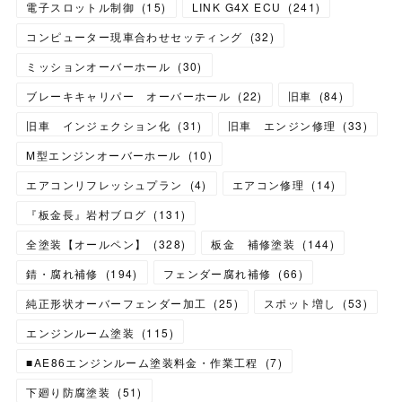
電子スロットル制御
(
15
)
LINK G4X ECU
(
241
)
コンピューター現車合わせセッティング
(
32
)
ミッションオーバーホール
(
30
)
ブレーキキャリパー オーバーホール
(
22
)
旧車
(
84
)
旧車 インジェクション化
(
31
)
旧車 エンジン修理
(
33
)
M型エンジンオーバーホール
(
10
)
エアコンリフレッシュプラン
(
4
)
エアコン修理
(
14
)
『板金長』岩村ブログ
(
131
)
全塗装【オールペン】
(
328
)
板金 補修塗装
(
144
)
錆・腐れ補修
(
194
)
フェンダー腐れ補修
(
66
)
純正形状オーバーフェンダー加工
(
25
)
スポット増し
(
53
)
エンジンルーム塗装
(
115
)
■AE86エンジンルーム塗装料金・作業工程
(
7
)
下廻り防腐塗装
(
51
)