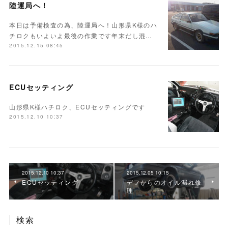
陸運局へ！
本日は予備検査の為、陸運局へ！山形県K様のハ
チロクもいよいよ最後の作業です年末だし混…
2015.12.15 08:45
ECUセッティング
山形県K様ハチロク、ECUセッティングです
2015.12.10 10:37
2015.12.10 10:37
2015.12.05 10:15
ECUセッティング
デフからのオイル漏れ修
理
検索