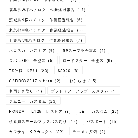
福島県W様ハチロク 作業経過報告
(
18
)
茨城県N様ハチロク 作業経過報告
(
6
)
東京都M様ハチロク 作業経過報告
(
5
)
千葉県K様ハチロク 作業経過報告
(
7
)
ハコスカ レストア
(
9
)
80スープラ全塗装
(
4
)
スバル360 全塗装
(
5
)
ロードスター 全塗装
(
6
)
TS仕様 KP61
(
23
)
S2000
(
8
)
CARBOY2017 reborn
(
2
)
お知らせ
(
15
)
車両引き取り
(
1
)
プラドリフトアップ カスタム
(
1
)
ジムニー カスタム
(
23
)
HONDA TL125 レストア
(
3
)
JET カスタム
(
27
)
桧原湖スモールマウスバス釣り
(
14
)
バスボート
(
15
)
カワサキ X-2カスタム
(
22
)
ラーメン探索
(
3
)