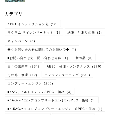
カテゴリ
KP61.インジェクション化
(
18
)
サクラム サイレンサーキット
(
3
)
納車、引取りの旅
(
2
)
キャンペーン
(
5
)
◆◇お問い合わせに関してのお願い◇◆
(
1
)
■お問い合わせ先・問い合わせ内容
(
1
)
新商品
(
5
)
日々の出来事
(
331
)
AE86 修理・メンテナンス
(
370
)
その他 修理
(
72
)
エンジンチューニング
(
283
)
コンプリートエンジン
(
256
)
■4AGリビルトエンジンSPEC 価格
(
3
)
■4AGハイコンプコンプリートエンジンSPEC 価格
(
1
)
■4.5AGハイコンプコンプリートエンジン SPEC・価格
(
1
)