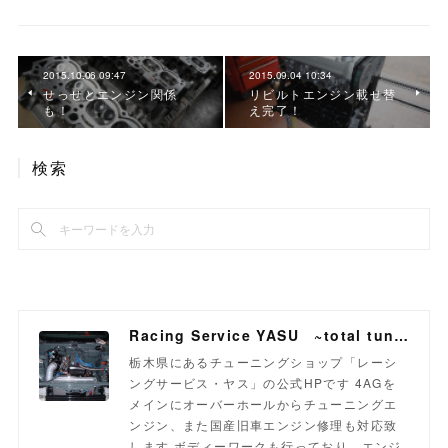
2015.10.06 09:47
2015.09.04 10:34
せっせとエンジン関係
リビルトエンジン載せ替
も！
え完了！
検索
Racing Service YASU ~total tuning proshop~
栃木県にあるチューニングショップ「レーシ
ングサービス・ヤス」の公式HPです 4AGを
メインにオーバーホールからチューニングエ
ンジン、また国産旧車エンジン修理も対応致
します ボディーワークも行っており、エンジ