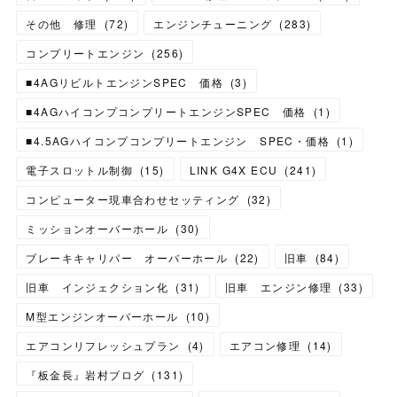
その他 修理
(
72
)
エンジンチューニング
(
283
)
コンプリートエンジン
(
256
)
■4AGリビルトエンジンSPEC 価格
(
3
)
■4AGハイコンプコンプリートエンジンSPEC 価格
(
1
)
■4.5AGハイコンプコンプリートエンジン SPEC・価格
(
1
)
電子スロットル制御
(
15
)
LINK G4X ECU
(
241
)
コンピューター現車合わせセッティング
(
32
)
ミッションオーバーホール
(
30
)
ブレーキキャリパー オーバーホール
(
22
)
旧車
(
84
)
旧車 インジェクション化
(
31
)
旧車 エンジン修理
(
33
)
M型エンジンオーバーホール
(
10
)
エアコンリフレッシュプラン
(
4
)
エアコン修理
(
14
)
『板金長』岩村ブログ
(
131
)