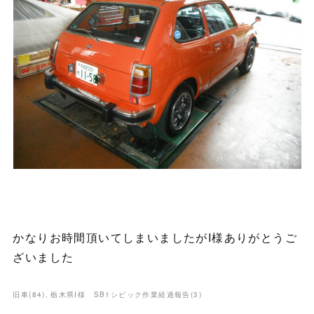
かなりお時間頂いてしまいましたがI様ありがとうご
ざいました
旧車
(
84
)
栃木県I様 SB1シビック作業経過報告
(
3
)