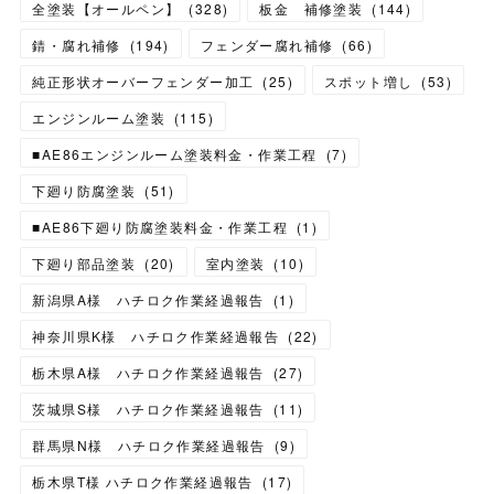
全塗装【オールペン】
(
328
)
板金 補修塗装
(
144
)
錆・腐れ補修
(
194
)
フェンダー腐れ補修
(
66
)
純正形状オーバーフェンダー加工
(
25
)
スポット増し
(
53
)
エンジンルーム塗装
(
115
)
■AE86エンジンルーム塗装料金・作業工程
(
7
)
下廻り防腐塗装
(
51
)
■AE86下廻り防腐塗装料金・作業工程
(
1
)
下廻り部品塗装
(
20
)
室内塗装
(
10
)
新潟県A様 ハチロク作業経過報告
(
1
)
神奈川県K様 ハチロク作業経過報告
(
22
)
栃木県A様 ハチロク作業経過報告
(
27
)
茨城県S様 ハチロク作業経過報告
(
11
)
群馬県N様 ハチロク作業経過報告
(
9
)
栃木県T様 ハチロク作業経過報告
(
17
)