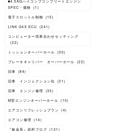
■4.5AGハイコンプコンプリートエンジン
SPEC・価格
(
1
)
電子スロットル制御
(
15
)
LINK G4X ECU
(
241
)
コンピューター現車合わせセッティング
(
32
)
ミッションオーバーホール
(
30
)
ブレーキキャリパー オーバーホール
(
22
)
旧車
(
84
)
旧車 インジェクション化
(
31
)
旧車 エンジン修理
(
33
)
M型エンジンオーバーホール
(
10
)
エアコンリフレッシュプラン
(
4
)
エアコン修理
(
14
)
『板金長』岩村ブログ
(
131
)