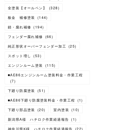
全塗装【オールペン】
(
328
)
板金 補修塗装
(
144
)
錆・腐れ補修
(
194
)
フェンダー腐れ補修
(
66
)
純正形状オーバーフェンダー加工
(
25
)
スポット増し
(
53
)
エンジンルーム塗装
(
115
)
■AE86エンジンルーム塗装料金・作業工程
(
7
)
下廻り防腐塗装
(
51
)
■AE86下廻り防腐塗装料金・作業工程
(
1
)
下廻り部品塗装
(
20
)
室内塗装
(
10
)
新潟県A様 ハチロク作業経過報告
(
1
)
神奈川県K様 ハチロク作業経過報告
(
22
)