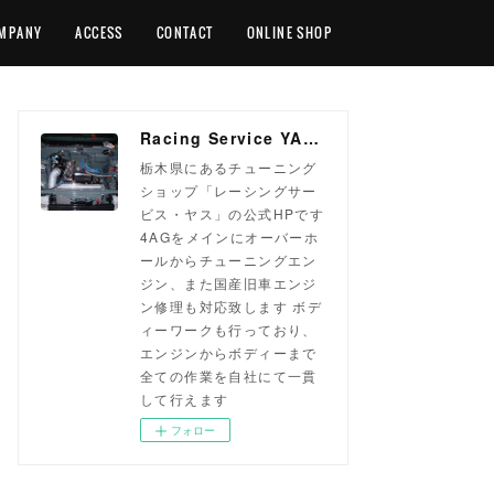
MPANY
ACCESS
CONTACT
ONLINE SHOP
Racing Service YASU ~total tuning proshop~
栃木県にあるチューニング
ショップ「レーシングサー
ビス・ヤス」の公式HPです
4AGをメインにオーバーホ
ールからチューニングエン
ジン、また国産旧車エンジ
ン修理も対応致します ボデ
ィーワークも行っており、
エンジンからボディーまで
全ての作業を自社にて一貫
して行えます
フォロー