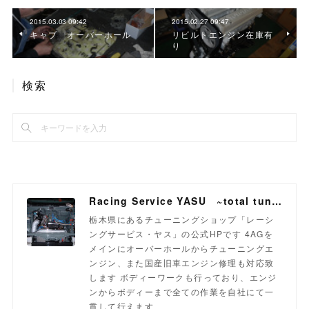
2015.03.03 09:42
2015.02.27 09:47
キャブ オーバーホール
リビルトエンジン在庫有
り
検索
Racing Service YASU ~total tuning proshop~
栃木県にあるチューニングショップ「レーシ
ングサービス・ヤス」の公式HPです 4AGを
メインにオーバーホールからチューニングエ
ンジン、また国産旧車エンジン修理も対応致
します ボディーワークも行っており、エンジ
ンからボディーまで全ての作業を自社にて一
貫して行えます