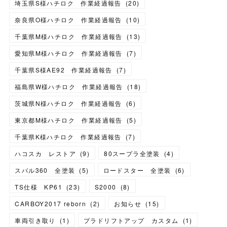
埼玉県S様ハチロク 作業経過報告
(
20
)
奈良県O様ハチロク 作業経過報告
(
10
)
千葉県M様ハチロク 作業経過報告
(
13
)
愛知県M様ハチロク 作業経過報告
(
7
)
千葉県S様AE92 作業経過報告
(
7
)
福島県W様ハチロク 作業経過報告
(
18
)
茨城県N様ハチロク 作業経過報告
(
6
)
東京都M様ハチロク 作業経過報告
(
5
)
千葉県K様ハチロク 作業経過報告
(
7
)
ハコスカ レストア
(
9
)
80スープラ全塗装
(
4
)
スバル360 全塗装
(
5
)
ロードスター 全塗装
(
6
)
TS仕様 KP61
(
23
)
S2000
(
8
)
CARBOY2017 reborn
(
2
)
お知らせ
(
15
)
車両引き取り
(
1
)
プラドリフトアップ カスタム
(
1
)