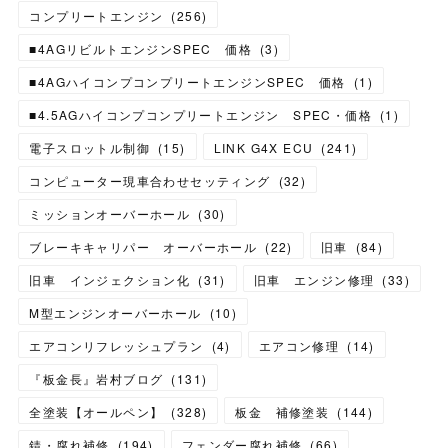
コンプリートエンジン
(
256
)
■4AGリビルトエンジンSPEC 価格
(
3
)
■4AGハイコンプコンプリートエンジンSPEC 価格
(
1
)
■4.5AGハイコンプコンプリートエンジン SPEC・価格
(
1
)
電子スロットル制御
(
15
)
LINK G4X ECU
(
241
)
コンピューター現車合わせセッティング
(
32
)
ミッションオーバーホール
(
30
)
ブレーキキャリパー オーバーホール
(
22
)
旧車
(
84
)
旧車 インジェクション化
(
31
)
旧車 エンジン修理
(
33
)
M型エンジンオーバーホール
(
10
)
エアコンリフレッシュプラン
(
4
)
エアコン修理
(
14
)
『板金長』岩村ブログ
(
131
)
全塗装【オールペン】
(
328
)
板金 補修塗装
(
144
)
錆・腐れ補修
(
194
)
フェンダー腐れ補修
(
66
)