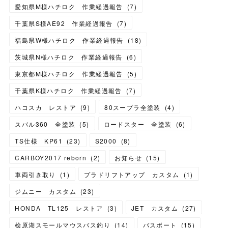
愛知県M様ハチロク 作業経過報告
(
7
)
千葉県S様AE92 作業経過報告
(
7
)
福島県W様ハチロク 作業経過報告
(
18
)
茨城県N様ハチロク 作業経過報告
(
6
)
東京都M様ハチロク 作業経過報告
(
5
)
千葉県K様ハチロク 作業経過報告
(
7
)
ハコスカ レストア
(
9
)
80スープラ全塗装
(
4
)
スバル360 全塗装
(
5
)
ロードスター 全塗装
(
6
)
TS仕様 KP61
(
23
)
S2000
(
8
)
CARBOY2017 reborn
(
2
)
お知らせ
(
15
)
車両引き取り
(
1
)
プラドリフトアップ カスタム
(
1
)
ジムニー カスタム
(
23
)
HONDA TL125 レストア
(
3
)
JET カスタム
(
27
)
桧原湖スモールマウスバス釣り
(
14
)
バスボート
(
15
)