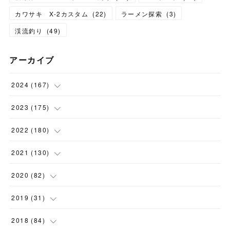
カワサキ X-2カスタム
(
22
)
ラーメン探索
(
3
)
渓流釣り
(
49
)
アーカイブ
2024
(
167
)
(
11
)
2023
(
175
)
(
24
)
(
12
)
2022
(
180
)
(
23
)
(
18
)
(
17
)
2021
(
130
)
(
23
)
(
16
)
(
15
)
(
10
)
2020
(
82
)
(
18
)
(
15
)
(
23
)
(
4
)
(
21
)
2019
(
31
)
(
20
)
(
16
)
(
14
)
(
16
)
(
8
)
(
1
)
2018
(
84
)