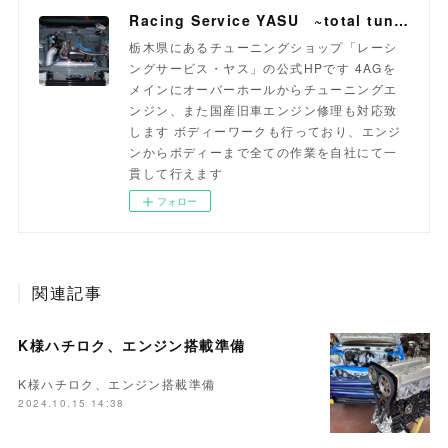
Racing Service YASU ~total tuning proshop~
栃木県にあるチューニングショップ「レーシ
ングサービス・ヤス」の公式HPです 4AGを
メインにオーバーホールからチューニングエ
ンジン、また国産旧車エンジン修理も対応致
します ボディーワークも行っており、エンジ
ンからボディーまで全ての作業を自社にて一
貫して行えます
フォロー
関連記事
K様ハチロク、エンジン搭載準備
K様ハチロク、エンジン搭載準備
2024.10.15 14:38