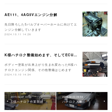
AE111、4AG5Vエンジン分解
先日降ろした5バルブオーバーホールに向けてエ
ンジン分解していきます
2024.10.11 14:26
K様ハチロク整備始めます、そしてECUセッティング
ボディー塗装が出来上がり生まれ変わったK様ハ
チロクエンジン関係、その他整備はじめます
2024.10.10 14:34
2015.02.07 10:03
2015.02.03 09:54
S様ハチロク作業開始
ハチロク入庫