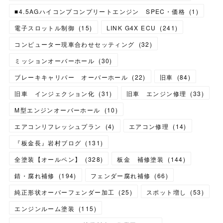
■4.5AGハイコンプコンプリートエンジン SPEC・価格
(
1
)
電子スロットル制御
(
15
)
LINK G4X ECU
(
241
)
コンピューター現車合わせセッティング
(
32
)
ミッションオーバーホール
(
30
)
ブレーキキャリパー オーバーホール
(
22
)
旧車
(
84
)
旧車 インジェクション化
(
31
)
旧車 エンジン修理
(
33
)
M型エンジンオーバーホール
(
10
)
エアコンリフレッシュプラン
(
4
)
エアコン修理
(
14
)
『板金長』岩村ブログ
(
131
)
全塗装【オールペン】
(
328
)
板金 補修塗装
(
144
)
錆・腐れ補修
(
194
)
フェンダー腐れ補修
(
66
)
純正形状オーバーフェンダー加工
(
25
)
スポット増し
(
53
)
エンジンルーム塗装
(
115
)