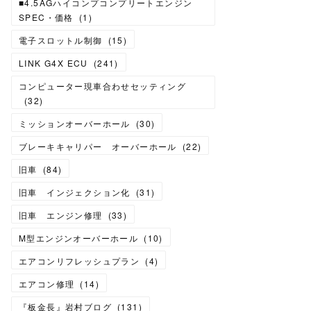
■4.5AGハイコンプコンプリートエンジン
SPEC・価格
(
1
)
電子スロットル制御
(
15
)
LINK G4X ECU
(
241
)
コンピューター現車合わせセッティング
(
32
)
ミッションオーバーホール
(
30
)
ブレーキキャリパー オーバーホール
(
22
)
旧車
(
84
)
旧車 インジェクション化
(
31
)
旧車 エンジン修理
(
33
)
M型エンジンオーバーホール
(
10
)
エアコンリフレッシュプラン
(
4
)
エアコン修理
(
14
)
『板金長』岩村ブログ
(
131
)