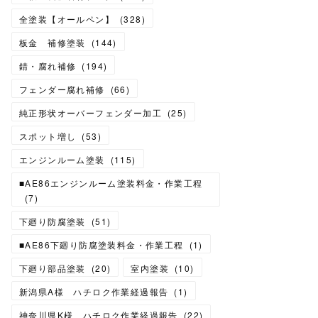
全塗装【オールペン】
(
328
)
板金 補修塗装
(
144
)
錆・腐れ補修
(
194
)
フェンダー腐れ補修
(
66
)
純正形状オーバーフェンダー加工
(
25
)
スポット増し
(
53
)
エンジンルーム塗装
(
115
)
■AE86エンジンルーム塗装料金・作業工程
(
7
)
下廻り防腐塗装
(
51
)
■AE86下廻り防腐塗装料金・作業工程
(
1
)
下廻り部品塗装
(
20
)
室内塗装
(
10
)
新潟県A様 ハチロク作業経過報告
(
1
)
神奈川県K様 ハチロク作業経過報告
(
22
)