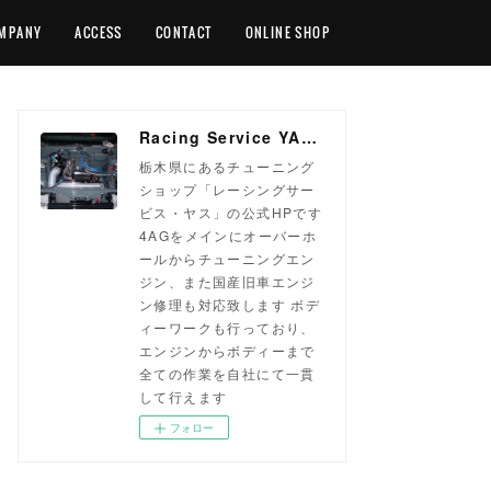
MPANY
ACCESS
CONTACT
ONLINE SHOP
Racing Service YASU ~total tuning proshop~
栃木県にあるチューニング
ショップ「レーシングサー
ビス・ヤス」の公式HPです
4AGをメインにオーバーホ
ールからチューニングエン
ジン、また国産旧車エンジ
ン修理も対応致します ボデ
ィーワークも行っており、
エンジンからボディーまで
全ての作業を自社にて一貫
して行えます
フォロー