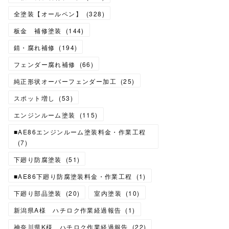
全塗装【オールペン】
(
328
)
板金 補修塗装
(
144
)
錆・腐れ補修
(
194
)
フェンダー腐れ補修
(
66
)
純正形状オーバーフェンダー加工
(
25
)
スポット増し
(
53
)
エンジンルーム塗装
(
115
)
■AE86エンジンルーム塗装料金・作業工程
(
7
)
下廻り防腐塗装
(
51
)
■AE86下廻り防腐塗装料金・作業工程
(
1
)
下廻り部品塗装
(
20
)
室内塗装
(
10
)
新潟県A様 ハチロク作業経過報告
(
1
)
神奈川県K様 ハチロク作業経過報告
(
22
)