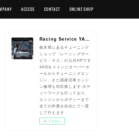
MPANY
ACCESS
CONTACT
ONLINE SHOP
Racing Service YASU ~total tuning proshop~
栃木県にあるチューニング
ショップ「レーシングサー
ビス・ヤス」の公式HPです
4AGをメインにオーバーホ
ールからチューニングエン
ジン、また国産旧車エンジ
ン修理も対応致します ボデ
ィーワークも行っており、
エンジンからボディーまで
全ての作業を自社にて一貫
して行えます
フォロー