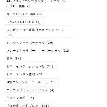
■4.5AGハイコンプコンプリートエンジン
SPEC・価格
(
1
)
電子スロットル制御
(
15
)
LINK G4X ECU
(
241
)
コンピューター現車合わせセッティング
(
32
)
ミッションオーバーホール
(
30
)
ブレーキキャリパー オーバーホール
(
22
)
旧車
(
84
)
旧車 インジェクション化
(
31
)
旧車 エンジン修理
(
33
)
M型エンジンオーバーホール
(
10
)
エアコンリフレッシュプラン
(
4
)
エアコン修理
(
14
)
『板金長』岩村ブログ
(
131
)