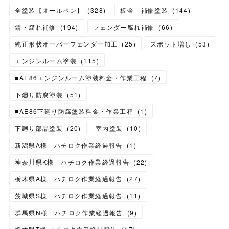
全塗装【オールペン】
(
328
)
板金 補修塗装
(
144
)
錆・腐れ補修
(
194
)
フェンダー腐れ補修
(
66
)
純正形状オーバーフェンダー加工
(
25
)
スポット増し
(
53
)
エンジンルーム塗装
(
115
)
■AE86エンジンルーム塗装料金・作業工程
(
7
)
下廻り防腐塗装
(
51
)
■AE86下廻り防腐塗装料金・作業工程
(
1
)
下廻り部品塗装
(
20
)
室内塗装
(
10
)
新潟県A様 ハチロク作業経過報告
(
1
)
神奈川県K様 ハチロク作業経過報告
(
22
)
栃木県A様 ハチロク作業経過報告
(
27
)
茨城県S様 ハチロク作業経過報告
(
11
)
群馬県N様 ハチロク作業経過報告
(
9
)