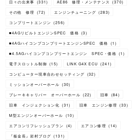
日々の出来事
(
331
)
AE86 修理・メンテナンス
(
370
)
その他 修理
(
72
)
エンジンチューニング
(
283
)
コンプリートエンジン
(
256
)
■4AGリビルトエンジンSPEC 価格
(
3
)
■4AGハイコンプコンプリートエンジンSPEC 価格
(
1
)
■4.5AGハイコンプコンプリートエンジン SPEC・価格
(
1
)
電子スロットル制御
(
15
)
LINK G4X ECU
(
241
)
コンピューター現車合わせセッティング
(
32
)
ミッションオーバーホール
(
30
)
ブレーキキャリパー オーバーホール
(
22
)
旧車
(
84
)
旧車 インジェクション化
(
31
)
旧車 エンジン修理
(
33
)
M型エンジンオーバーホール
(
10
)
エアコンリフレッシュプラン
(
4
)
エアコン修理
(
14
)
『板金長』岩村ブログ
(
131
)