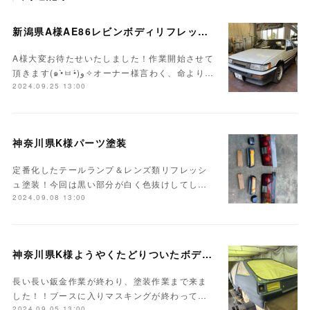
新潟県A様AE86レビンボディリフレッシュ作業開始！！
A様大変お待たせいたしました！作業開始させて
頂きます(๑•̀ㅂ•́)و✧オーナー様言わく、命より…
2024.09.25 13:00
神奈川県K様パーツ塗装
定番化したテールランプ＆レンズ類リフレッシ
ュ塗装！今回は黒い部分が白く色抜けしてし…
2024.09.08 13:00
神奈川県K様ようやくたどりついたボディ塗装
長い長い鈑金作業が終わり、塗装作業まで来ま
した！！ブースに入りマスキングが終わって…
2024.09.05 13:00