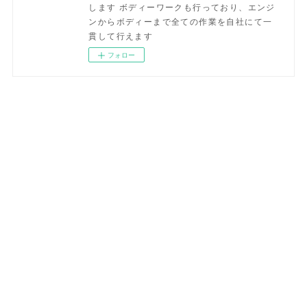
します ボディーワークも行っており、エンジ
ンからボディーまで全ての作業を自社にて一
貫して行えます
フォロー