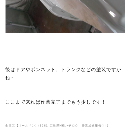
後はドアやボンネット、トランクなどの塗装ですか
ね～
ここまで来れば作業完了までもう少しです！
全塗装【オールペン】
(
328
)
広島県N様ハチロク 作業経過報告
(
11
)