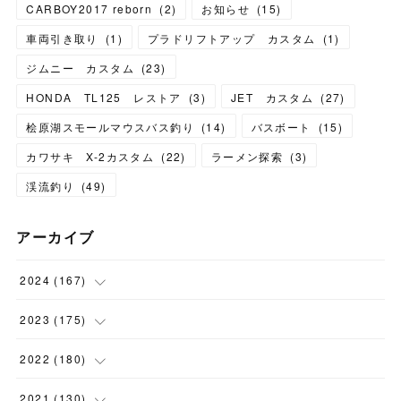
CARBOY2017 reborn
(
2
)
お知らせ
(
15
)
車両引き取り
(
1
)
プラドリフトアップ カスタム
(
1
)
ジムニー カスタム
(
23
)
HONDA TL125 レストア
(
3
)
JET カスタム
(
27
)
桧原湖スモールマウスバス釣り
(
14
)
バスボート
(
15
)
カワサキ X-2カスタム
(
22
)
ラーメン探索
(
3
)
渓流釣り
(
49
)
アーカイブ
2024
(
167
)
(
11
)
2023
(
175
)
(
24
)
(
12
)
2022
(
180
)
(
23
)
(
18
)
(
17
)
2021
(
130
)