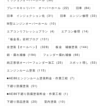
ブレーキキャリパー オーバーホール
(
22
)
旧車
(
84
)
旧車 インジェクション化
(
31
)
旧車 エンジン修理
(
33
)
M型エンジンオーバーホール
(
10
)
エアコンリフレッシュプラン
(
4
)
エアコン修理
(
14
)
『板金長』岩村ブログ
(
131
)
全塗装【オールペン】
(
328
)
板金 補修塗装
(
144
)
錆・腐れ補修
(
194
)
フェンダー腐れ補修
(
66
)
純正形状オーバーフェンダー加工
(
25
)
スポット増し
(
53
)
エンジンルーム塗装
(
115
)
■AE86エンジンルーム塗装料金・作業工程
(
7
)
下廻り防腐塗装
(
51
)
■AE86下廻り防腐塗装料金・作業工程
(
1
)
下廻り部品塗装
(
20
)
室内塗装
(
10
)