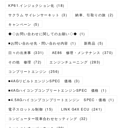
KP61.インジェクション化
(
18
)
サクラム サイレンサーキット
(
3
)
納車、引取りの旅
(
2
)
キャンペーン
(
5
)
◆◇お問い合わせに関してのお願い◇◆
(
1
)
■お問い合わせ先・問い合わせ内容
(
1
)
新商品
(
5
)
日々の出来事
(
331
)
AE86 修理・メンテナンス
(
370
)
その他 修理
(
72
)
エンジンチューニング
(
283
)
コンプリートエンジン
(
256
)
■4AGリビルトエンジンSPEC 価格
(
3
)
■4AGハイコンプコンプリートエンジンSPEC 価格
(
1
)
■4.5AGハイコンプコンプリートエンジン SPEC・価格
(
1
)
電子スロットル制御
(
15
)
LINK G4X ECU
(
241
)
コンピューター現車合わせセッティング
(
32
)
ミッションオーバーホール
(
30
)