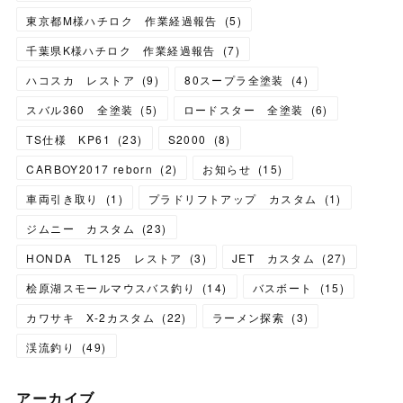
東京都M様ハチロク 作業経過報告
(
5
)
千葉県K様ハチロク 作業経過報告
(
7
)
ハコスカ レストア
(
9
)
80スープラ全塗装
(
4
)
スバル360 全塗装
(
5
)
ロードスター 全塗装
(
6
)
TS仕様 KP61
(
23
)
S2000
(
8
)
CARBOY2017 reborn
(
2
)
お知らせ
(
15
)
車両引き取り
(
1
)
プラドリフトアップ カスタム
(
1
)
ジムニー カスタム
(
23
)
HONDA TL125 レストア
(
3
)
JET カスタム
(
27
)
桧原湖スモールマウスバス釣り
(
14
)
バスボート
(
15
)
カワサキ X-2カスタム
(
22
)
ラーメン探索
(
3
)
渓流釣り
(
49
)
アーカイブ