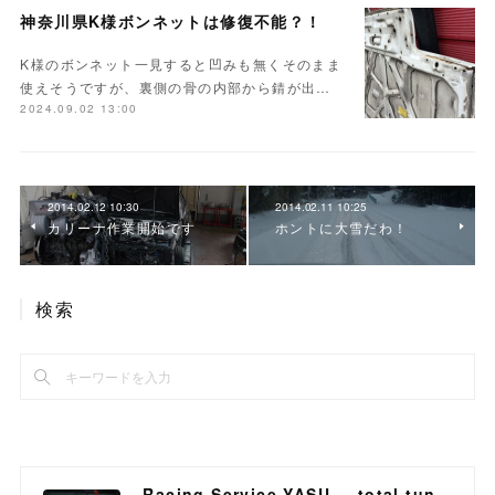
神奈川県K様ボンネットは修復不能？！
K様のボンネット一見すると凹みも無くそのまま
使えそうですが、裏側の骨の内部から錆が出…
2024.09.02 13:00
2014.02.12 10:30
2014.02.11 10:25
カリーナ作業開始です
ホントに大雪だわ！
検索
Racing Service YASU ~total tuning proshop~