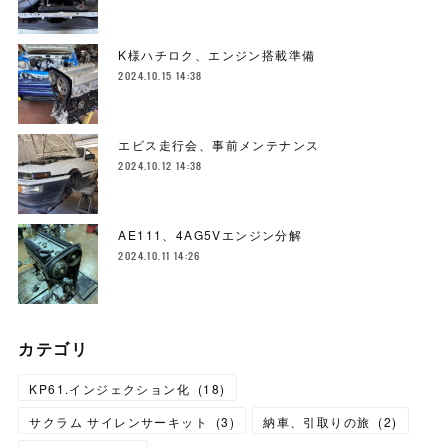
K様ハチロク、エンジン搭載準備
2024.10.15 14:38
エビス走行会、事前メンテナンス
2024.10.12 14:38
AE111、4AG5Vエンジン分解
2024.10.11 14:26
カテゴリ
KP61.インジェクション化
(
18
)
サクラム サイレンサーキット
(
3
)
納車、引取りの旅
(
2
)