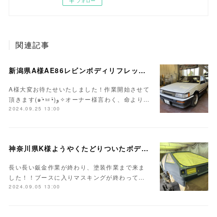
フォロー
関連記事
新潟県A様AE86レビンボディリフレッシュ作業開始！！
A様大変お待たせいたしました！作業開始させて
頂きます(๑•̀ㅂ•́)و✧オーナー様言わく、命より…
2024.09.25 13:00
神奈川県K様ようやくたどりついたボディ塗装
長い長い鈑金作業が終わり、塗装作業まで来ま
した！！ブースに入りマスキングが終わって…
2024.09.05 13:00