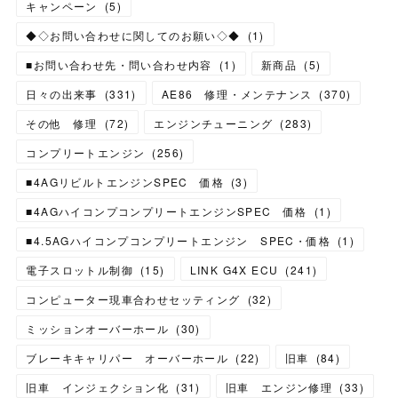
キャンペーン
(
5
)
◆◇お問い合わせに関してのお願い◇◆
(
1
)
■お問い合わせ先・問い合わせ内容
(
1
)
新商品
(
5
)
日々の出来事
(
331
)
AE86 修理・メンテナンス
(
370
)
その他 修理
(
72
)
エンジンチューニング
(
283
)
コンプリートエンジン
(
256
)
■4AGリビルトエンジンSPEC 価格
(
3
)
■4AGハイコンプコンプリートエンジンSPEC 価格
(
1
)
■4.5AGハイコンプコンプリートエンジン SPEC・価格
(
1
)
電子スロットル制御
(
15
)
LINK G4X ECU
(
241
)
コンピューター現車合わせセッティング
(
32
)
ミッションオーバーホール
(
30
)
ブレーキキャリパー オーバーホール
(
22
)
旧車
(
84
)
旧車 インジェクション化
(
31
)
旧車 エンジン修理
(
33
)