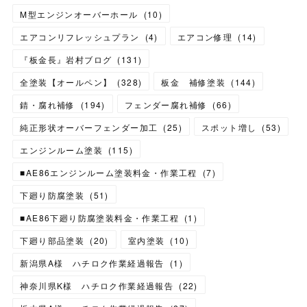
M型エンジンオーバーホール
(
10
)
エアコンリフレッシュプラン
(
4
)
エアコン修理
(
14
)
『板金長』岩村ブログ
(
131
)
全塗装【オールペン】
(
328
)
板金 補修塗装
(
144
)
錆・腐れ補修
(
194
)
フェンダー腐れ補修
(
66
)
純正形状オーバーフェンダー加工
(
25
)
スポット増し
(
53
)
エンジンルーム塗装
(
115
)
■AE86エンジンルーム塗装料金・作業工程
(
7
)
下廻り防腐塗装
(
51
)
■AE86下廻り防腐塗装料金・作業工程
(
1
)
下廻り部品塗装
(
20
)
室内塗装
(
10
)
新潟県A様 ハチロク作業経過報告
(
1
)
神奈川県K様 ハチロク作業経過報告
(
22
)