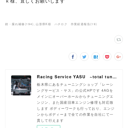
ｋ様、宜しくお願いします
錆・腐れ補修
(
194
)
山形県K様 ハチロク 作業経過報告
(
19
)
Racing Service YASU ~total tuning proshop~
栃木県にあるチューニングショップ「レーシ
ングサービス・ヤス」の公式HPです 4AGを
メインにオーバーホールからチューニングエ
ンジン、また国産旧車エンジン修理も対応致
します ボディーワークも行っており、エンジ
ンからボディーまで全ての作業を自社にて一
貫して行えます