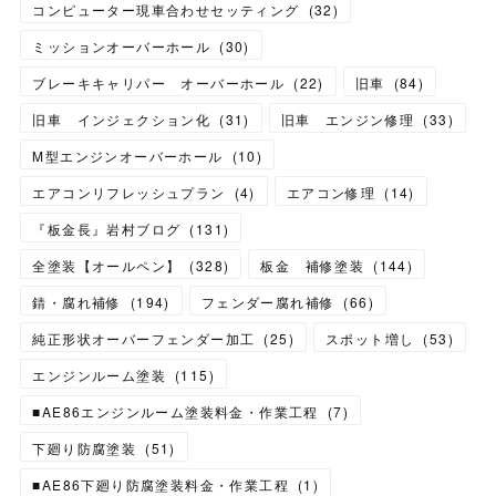
コンピューター現車合わせセッティング
(
32
)
ミッションオーバーホール
(
30
)
ブレーキキャリパー オーバーホール
(
22
)
旧車
(
84
)
旧車 インジェクション化
(
31
)
旧車 エンジン修理
(
33
)
M型エンジンオーバーホール
(
10
)
エアコンリフレッシュプラン
(
4
)
エアコン修理
(
14
)
『板金長』岩村ブログ
(
131
)
全塗装【オールペン】
(
328
)
板金 補修塗装
(
144
)
錆・腐れ補修
(
194
)
フェンダー腐れ補修
(
66
)
純正形状オーバーフェンダー加工
(
25
)
スポット増し
(
53
)
エンジンルーム塗装
(
115
)
■AE86エンジンルーム塗装料金・作業工程
(
7
)
下廻り防腐塗装
(
51
)
■AE86下廻り防腐塗装料金・作業工程
(
1
)