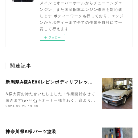
メインにオーバーホールからチューニングエ
ンジン、また国産旧車エンジン修理も対応致
します ボディーワークも行っており、エンジ
ンからボディーまで全ての作業を自社にて一
貫して行えます
フォロー
関連記事
新潟県A様AE86レビンボディリフレッシュ作業開始！！
A様大変お待たせいたしました！作業開始させて
頂きます(๑•̀ㅂ•́)و✧オーナー様言わく、命より…
2024.09.25 13:00
神奈川県K様パーツ塗装