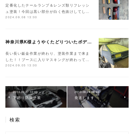
定番化したテールランプ＆レンズ類リフレッシ
ュ塗装！今回は黒い部分が白く色抜けしてし…
2024.09.08 13:00
神奈川県K様ようやくたどりついたボディ塗装
長い長い鈑金作業が終わり、塗装作業まで来ま
した！！ブースに入りマスキングが終わって…
2024.09.05 13:00
2013.09.27 10:49
2013.09.24 09:39
下廻り防腐塗装
発送します
検索