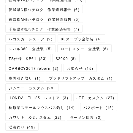
茨城県N様ハチロク 作業経過報告
(
6
)
東京都M様ハチロク 作業経過報告
(
5
)
千葉県K様ハチロク 作業経過報告
(
7
)
ハコスカ レストア
(
9
)
80スープラ全塗装
(
4
)
スバル360 全塗装
(
5
)
ロードスター 全塗装
(
6
)
TS仕様 KP61
(
23
)
S2000
(
8
)
CARBOY2017 reborn
(
2
)
お知らせ
(
15
)
車両引き取り
(
1
)
プラドリフトアップ カスタム
(
1
)
ジムニー カスタム
(
23
)
HONDA TL125 レストア
(
3
)
JET カスタム
(
27
)
桧原湖スモールマウスバス釣り
(
14
)
バスボート
(
15
)
カワサキ X-2カスタム
(
22
)
ラーメン探索
(
3
)
渓流釣り
(
49
)