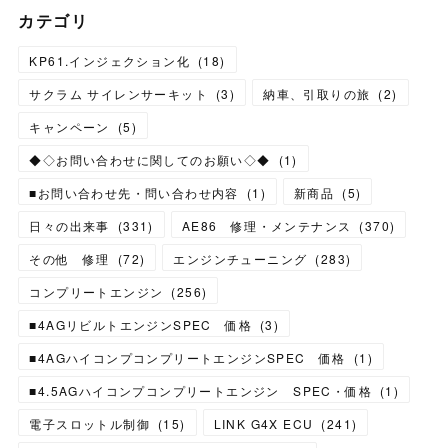
カテゴリ
KP61.インジェクション化
(
18
)
サクラム サイレンサーキット
(
3
)
納車、引取りの旅
(
2
)
キャンペーン
(
5
)
◆◇お問い合わせに関してのお願い◇◆
(
1
)
■お問い合わせ先・問い合わせ内容
(
1
)
新商品
(
5
)
日々の出来事
(
331
)
AE86 修理・メンテナンス
(
370
)
その他 修理
(
72
)
エンジンチューニング
(
283
)
コンプリートエンジン
(
256
)
■4AGリビルトエンジンSPEC 価格
(
3
)
■4AGハイコンプコンプリートエンジンSPEC 価格
(
1
)
■4.5AGハイコンプコンプリートエンジン SPEC・価格
(
1
)
電子スロットル制御
(
15
)
LINK G4X ECU
(
241
)