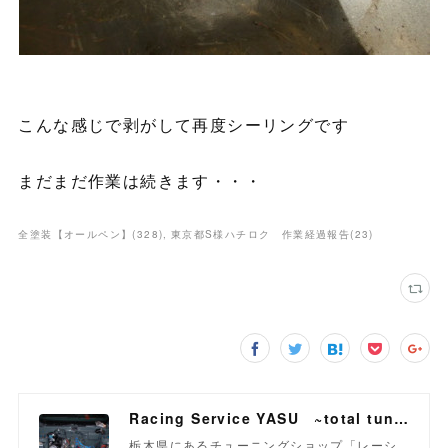
こんな感じで剥がして再度シーリングです
まだまだ作業は続きます・・・
全塗装【オールペン】
(
328
)
東京都S様ハチロク 作業経過報告
(
23
)
Racing Service YASU ~total tuning proshop~
栃木県にあるチューニングショップ「レーシ