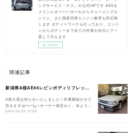
ングサービス・ヤス」の公式HPです 4AGを
メインにオーバーホールからチューニングエ
ンジン、また国産旧車エンジン修理も対応致
します ボディーワークも行っており、エンジ
ンからボディーまで全ての作業を自社にて一
貫して行えます
フォロー
関連記事
新潟県A様AE86レビンボディリフレッシュ作業開始！！
A様大変お待たせいたしました！作業開始させて
頂きます(๑•̀ㅂ•́)و✧オーナー様言わく、命より…
2024.09.25 13:00