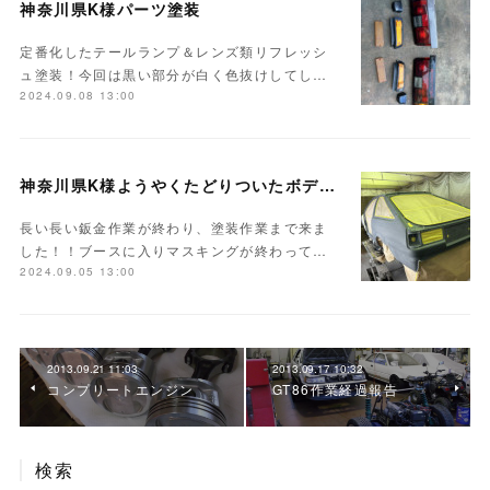
神奈川県K様パーツ塗装
定番化したテールランプ＆レンズ類リフレッシ
ュ塗装！今回は黒い部分が白く色抜けしてし…
2024.09.08 13:00
神奈川県K様ようやくたどりついたボディ塗装
長い長い鈑金作業が終わり、塗装作業まで来ま
した！！ブースに入りマスキングが終わって…
2024.09.05 13:00
2013.09.21 11:03
2013.09.17 10:32
コンプリートエンジン
GT86作業経過報告
検索