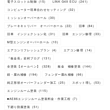
電子スロットル制御
(
15
)
LINK G4X ECU
(
241
)
コンピューター現車合わせセッティング
(
32
)
ミッションオーバーホール
(
30
)
ブレーキキャリパー オーバーホール
(
22
)
旧車
(
84
)
旧車 インジェクション化
(
31
)
旧車 エンジン修理
(
33
)
M型エンジンオーバーホール
(
10
)
エアコンリフレッシュプラン
(
4
)
エアコン修理
(
14
)
『板金長』岩村ブログ
(
131
)
全塗装【オールペン】
(
328
)
板金 補修塗装
(
144
)
錆・腐れ補修
(
194
)
フェンダー腐れ補修
(
66
)
純正形状オーバーフェンダー加工
(
25
)
スポット増し
(
53
)
エンジンルーム塗装
(
115
)
■AE86エンジンルーム塗装料金・作業工程
(
7
)
下廻り防腐塗装
(
51
)