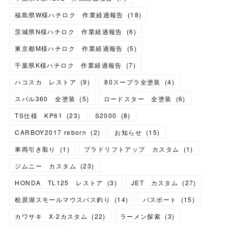
福島県W様ハチロク 作業経過報告
(
18
)
茨城県N様ハチロク 作業経過報告
(
6
)
東京都M様ハチロク 作業経過報告
(
5
)
千葉県K様ハチロク 作業経過報告
(
7
)
ハコスカ レストア
(
9
)
80スープラ全塗装
(
4
)
スバル360 全塗装
(
5
)
ロードスター 全塗装
(
6
)
TS仕様 KP61
(
23
)
S2000
(
8
)
CARBOY2017 reborn
(
2
)
お知らせ
(
15
)
車両引き取り
(
1
)
プラドリフトアップ カスタム
(
1
)
ジムニー カスタム
(
23
)
HONDA TL125 レストア
(
3
)
JET カスタム
(
27
)
桧原湖スモールマウスバス釣り
(
14
)
バスボート
(
15
)
カワサキ X-2カスタム
(
22
)
ラーメン探索
(
3
)