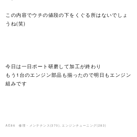
この内容でウチの値段の下をくぐる所はないでしょ
うね(笑)
今日は一日ポート研磨して加工が終わり
もう1台のエンジン部品も揃ったので明日もエンジン
組みです
AE86 修理・メンテナンス
(
370
)
エンジンチューニング
(
283
)