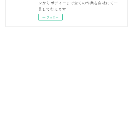
ンからボディーまで全ての作業を自社にて一
貫して行えます
フォロー