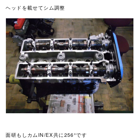
ヘッドを載せてシム調整
面研もしカムIN/EX共に256°です