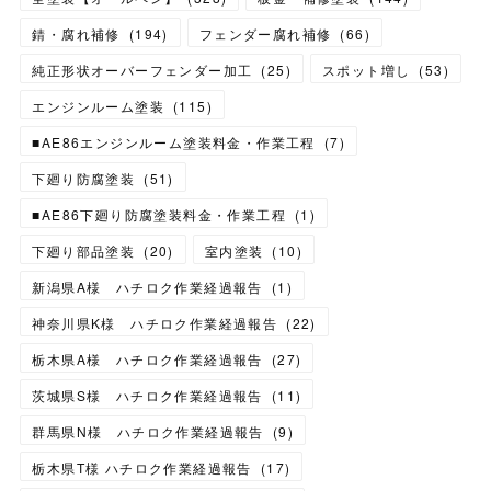
錆・腐れ補修
(
194
)
フェンダー腐れ補修
(
66
)
純正形状オーバーフェンダー加工
(
25
)
スポット増し
(
53
)
エンジンルーム塗装
(
115
)
■AE86エンジンルーム塗装料金・作業工程
(
7
)
下廻り防腐塗装
(
51
)
■AE86下廻り防腐塗装料金・作業工程
(
1
)
下廻り部品塗装
(
20
)
室内塗装
(
10
)
新潟県A様 ハチロク作業経過報告
(
1
)
神奈川県K様 ハチロク作業経過報告
(
22
)
栃木県A様 ハチロク作業経過報告
(
27
)
茨城県S様 ハチロク作業経過報告
(
11
)
群馬県N様 ハチロク作業経過報告
(
9
)
栃木県T様 ハチロク作業経過報告
(
17
)