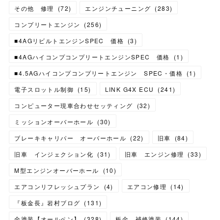
その他 修理
(
72
)
エンジンチューニング
(
283
)
コンプリートエンジン
(
256
)
■4AGリビルトエンジンSPEC 価格
(
3
)
■4AGハイコンプコンプリートエンジンSPEC 価格
(
1
)
■4.5AGハイコンプコンプリートエンジン SPEC・価格
(
1
)
電子スロットル制御
(
15
)
LINK G4X ECU
(
241
)
コンピューター現車合わせセッティング
(
32
)
ミッションオーバーホール
(
30
)
ブレーキキャリパー オーバーホール
(
22
)
旧車
(
84
)
旧車 インジェクション化
(
31
)
旧車 エンジン修理
(
33
)
M型エンジンオーバーホール
(
10
)
エアコンリフレッシュプラン
(
4
)
エアコン修理
(
14
)
『板金長』岩村ブログ
(
131
)
全塗装【オールペン】
(
328
)
板金 補修塗装
(
144
)