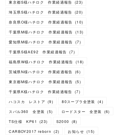
東京都S様ハチロク 作業経過報告
(
23
)
埼玉県S様ハチロク 作業経過報告
(
20
)
奈良県O様ハチロク 作業経過報告
(
10
)
千葉県M様ハチロク 作業経過報告
(
13
)
愛知県M様ハチロク 作業経過報告
(
7
)
千葉県S様AE92 作業経過報告
(
7
)
福島県W様ハチロク 作業経過報告
(
18
)
茨城県N様ハチロク 作業経過報告
(
6
)
東京都M様ハチロク 作業経過報告
(
5
)
千葉県K様ハチロク 作業経過報告
(
7
)
ハコスカ レストア
(
9
)
80スープラ全塗装
(
4
)
スバル360 全塗装
(
5
)
ロードスター 全塗装
(
6
)
TS仕様 KP61
(
23
)
S2000
(
8
)
CARBOY2017 reborn
(
2
)
お知らせ
(
15
)