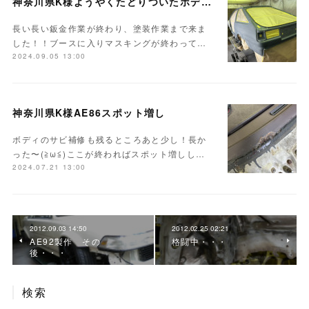
神奈川県K様ようやくたどりついたボディ塗装
長い長い鈑金作業が終わり、塗装作業まで来ま
した！！ブースに入りマスキングが終わって…
2024.09.05 13:00
神奈川県K様AE86スポット増し
ボディのサビ補修も残るところあと少し！長か
った〜(≧ω≦)ここが終わればスポット増しし…
2024.07.21 13:00
2012.09.03 14:50
2012.02.25 02:21
AE92製作 その
格闘中・・・
後・・・
検索