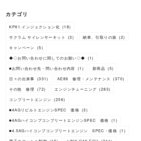
カテゴリ
KP61.インジェクション化
(
18
)
サクラム サイレンサーキット
(
3
)
納車、引取りの旅
(
2
)
キャンペーン
(
5
)
◆◇お問い合わせに関してのお願い◇◆
(
1
)
■お問い合わせ先・問い合わせ内容
(
1
)
新商品
(
5
)
日々の出来事
(
331
)
AE86 修理・メンテナンス
(
370
)
その他 修理
(
72
)
エンジンチューニング
(
283
)
コンプリートエンジン
(
256
)
■4AGリビルトエンジンSPEC 価格
(
3
)
■4AGハイコンプコンプリートエンジンSPEC 価格
(
1
)
■4.5AGハイコンプコンプリートエンジン SPEC・価格
(
1
)
電子スロットル制御
(
15
)
LINK G4X ECU
(
241
)