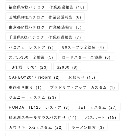
福島県W様ハチロク 作業経過報告
(
18
)
茨城県N様ハチロク 作業経過報告
(
6
)
東京都M様ハチロク 作業経過報告
(
5
)
千葉県K様ハチロク 作業経過報告
(
7
)
ハコスカ レストア
(
9
)
80スープラ全塗装
(
4
)
スバル360 全塗装
(
5
)
ロードスター 全塗装
(
6
)
TS仕様 KP61
(
23
)
S2000
(
8
)
CARBOY2017 reborn
(
2
)
お知らせ
(
15
)
車両引き取り
(
1
)
プラドリフトアップ カスタム
(
1
)
ジムニー カスタム
(
23
)
HONDA TL125 レストア
(
3
)
JET カスタム
(
27
)
桧原湖スモールマウスバス釣り
(
14
)
バスボート
(
15
)
カワサキ X-2カスタム
(
22
)
ラーメン探索
(
3
)