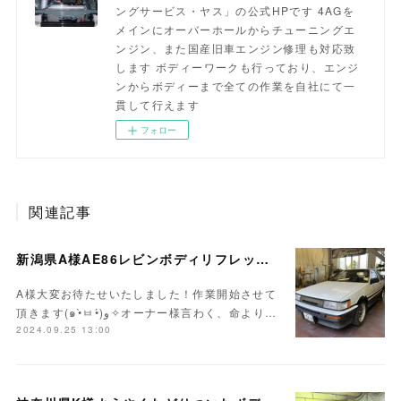
ングサービス・ヤス」の公式HPです 4AGを
メインにオーバーホールからチューニングエ
ンジン、また国産旧車エンジン修理も対応致
します ボディーワークも行っており、エンジ
ンからボディーまで全ての作業を自社にて一
貫して行えます
フォロー
関連記事
新潟県A様AE86レビンボディリフレッシュ作業開始！！
A様大変お待たせいたしました！作業開始させて
頂きます(๑•̀ㅂ•́)و✧オーナー様言わく、命より…
2024.09.25 13:00