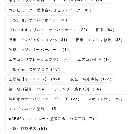
コンピューター現車合わせセッティング
(
32
)
ミッションオーバーホール
(
30
)
ブレーキキャリパー オーバーホール
(
22
)
旧車
(
84
)
旧車 インジェクション化
(
31
)
旧車 エンジン修理
(
33
)
M型エンジンオーバーホール
(
10
)
エアコンリフレッシュプラン
(
4
)
エアコン修理
(
14
)
『板金長』岩村ブログ
(
131
)
全塗装【オールペン】
(
328
)
板金 補修塗装
(
144
)
錆・腐れ補修
(
194
)
フェンダー腐れ補修
(
66
)
純正形状オーバーフェンダー加工
(
25
)
スポット増し
(
53
)
エンジンルーム塗装
(
115
)
■AE86エンジンルーム塗装料金・作業工程
(
7
)
下廻り防腐塗装
(
51
)