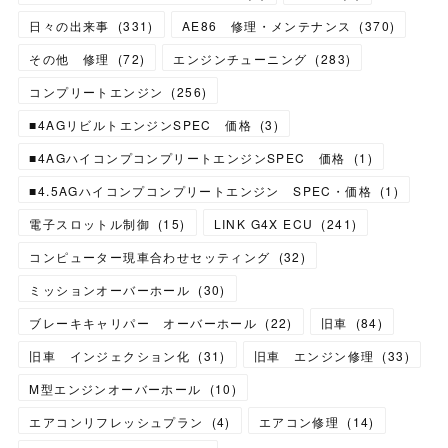
日々の出来事
(
331
)
AE86 修理・メンテナンス
(
370
)
その他 修理
(
72
)
エンジンチューニング
(
283
)
コンプリートエンジン
(
256
)
■4AGリビルトエンジンSPEC 価格
(
3
)
■4AGハイコンプコンプリートエンジンSPEC 価格
(
1
)
■4.5AGハイコンプコンプリートエンジン SPEC・価格
(
1
)
電子スロットル制御
(
15
)
LINK G4X ECU
(
241
)
コンピューター現車合わせセッティング
(
32
)
ミッションオーバーホール
(
30
)
ブレーキキャリパー オーバーホール
(
22
)
旧車
(
84
)
旧車 インジェクション化
(
31
)
旧車 エンジン修理
(
33
)
M型エンジンオーバーホール
(
10
)
エアコンリフレッシュプラン
(
4
)
エアコン修理
(
14
)