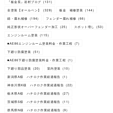
『板金長』岩村ブログ
(
131
)
全塗装【オールペン】
(
328
)
板金 補修塗装
(
144
)
錆・腐れ補修
(
194
)
フェンダー腐れ補修
(
66
)
純正形状オーバーフェンダー加工
(
25
)
スポット増し
(
53
)
エンジンルーム塗装
(
115
)
■AE86エンジンルーム塗装料金・作業工程
(
7
)
下廻り防腐塗装
(
51
)
■AE86下廻り防腐塗装料金・作業工程
(
1
)
下廻り部品塗装
(
20
)
室内塗装
(
10
)
新潟県A様 ハチロク作業経過報告
(
1
)
神奈川県K様 ハチロク作業経過報告
(
22
)
栃木県A様 ハチロク作業経過報告
(
27
)
茨城県S様 ハチロク作業経過報告
(
11
)
群馬県N様 ハチロク作業経過報告
(
9
)