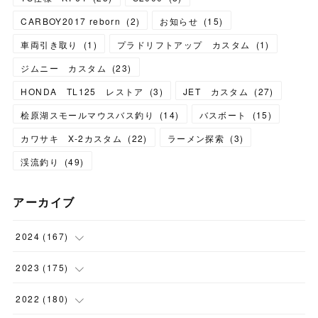
CARBOY2017 reborn
(
2
)
お知らせ
(
15
)
車両引き取り
(
1
)
プラドリフトアップ カスタム
(
1
)
ジムニー カスタム
(
23
)
HONDA TL125 レストア
(
3
)
JET カスタム
(
27
)
桧原湖スモールマウスバス釣り
(
14
)
バスボート
(
15
)
カワサキ X-2カスタム
(
22
)
ラーメン探索
(
3
)
渓流釣り
(
49
)
アーカイブ
2024
(
167
)
(
11
)
2023
(
175
)
(
24
)
(
12
)
2022
(
180
)