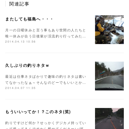
関連記事
またしても福島へ・・・
月一の日曜休みと言う事もあり世間の人たちと
唯一休みが合う日後輩が渓流釣り行ってみた…
2014.04.13 10:56
久しぶりの釣りネタｗ
最近は仕事ネタばかりで趣味の釣りネタは書い
てなかったなぁ～そんなのどーでもいいとか…
2014.04.07 11:35
もういいってか！？このネタ(笑)
釣りですけど何か？せっかくデジカメ持ってい
って撮ってるんですから載せてくださーい(笑…