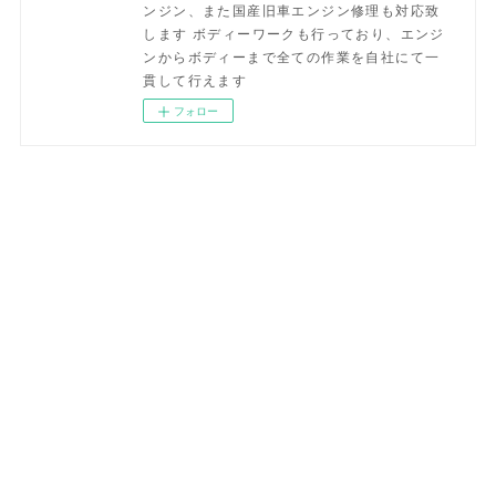
ンジン、また国産旧車エンジン修理も対応致
します ボディーワークも行っており、エンジ
ンからボディーまで全ての作業を自社にて一
貫して行えます
フォロー