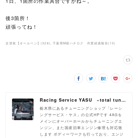
1日、1箇所の作業具合ですかね～。
後3箇所！
頑張ってね！
全塗装【オールペン】
(
328
)
千葉県M様ハチロク 作業経過報告
(
13
)
Racing Service YASU ~total tuning proshop~
栃木県にあるチューニングショップ「レーシ
ングサービス・ヤス」の公式HPです 4AGを
メインにオーバーホールからチューニングエ
ンジン、また国産旧車エンジン修理も対応致
します ボディーワークも行っており、エンジ