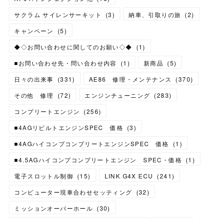
サクラム サイレンサーキット
(
3
)
納車、引取りの旅
(
2
)
キャンペーン
(
5
)
◆◇お問い合わせに関してのお願い◇◆
(
1
)
■お問い合わせ先・問い合わせ内容
(
1
)
新商品
(
5
)
日々の出来事
(
331
)
AE86 修理・メンテナンス
(
370
)
その他 修理
(
72
)
エンジンチューニング
(
283
)
コンプリートエンジン
(
256
)
■4AGリビルトエンジンSPEC 価格
(
3
)
■4AGハイコンプコンプリートエンジンSPEC 価格
(
1
)
■4.5AGハイコンプコンプリートエンジン SPEC・価格
(
1
)
電子スロットル制御
(
15
)
LINK G4X ECU
(
241
)
コンピューター現車合わせセッティング
(
32
)
ミッションオーバーホール
(
30
)