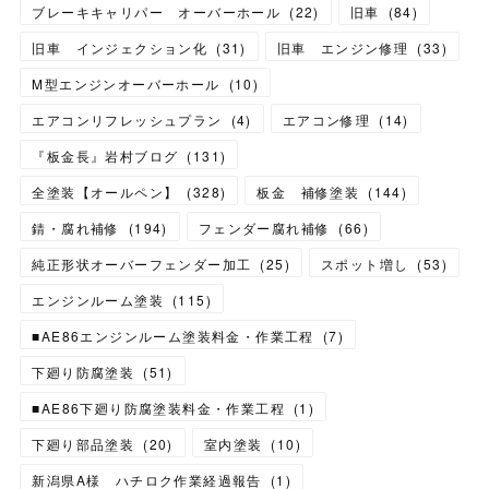
ブレーキキャリパー オーバーホール
(
22
)
旧車
(
84
)
旧車 インジェクション化
(
31
)
旧車 エンジン修理
(
33
)
M型エンジンオーバーホール
(
10
)
エアコンリフレッシュプラン
(
4
)
エアコン修理
(
14
)
『板金長』岩村ブログ
(
131
)
全塗装【オールペン】
(
328
)
板金 補修塗装
(
144
)
錆・腐れ補修
(
194
)
フェンダー腐れ補修
(
66
)
純正形状オーバーフェンダー加工
(
25
)
スポット増し
(
53
)
エンジンルーム塗装
(
115
)
■AE86エンジンルーム塗装料金・作業工程
(
7
)
下廻り防腐塗装
(
51
)
■AE86下廻り防腐塗装料金・作業工程
(
1
)
下廻り部品塗装
(
20
)
室内塗装
(
10
)
新潟県A様 ハチロク作業経過報告
(
1
)