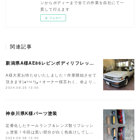
ンからボディーまで全ての作業を自社にて一
貫して行えます
フォロー
関連記事
新潟県A様AE86レビンボディリフレッシュ作業開始！！
A様大変お待たせいたしました！作業開始させて
頂きます(๑•̀ㅂ•́)و✧オーナー様言わく、命より…
2024.09.25 13:00
神奈川県K様パーツ塗装
定番化したテールランプ＆レンズ類リフレッシ
ュ塗装！今回は黒い部分が白く色抜けしてし…
2024.09.08 13:00