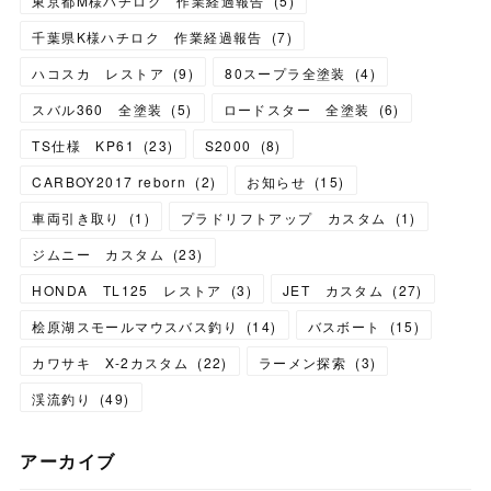
東京都M様ハチロク 作業経過報告
(
5
)
千葉県K様ハチロク 作業経過報告
(
7
)
ハコスカ レストア
(
9
)
80スープラ全塗装
(
4
)
スバル360 全塗装
(
5
)
ロードスター 全塗装
(
6
)
TS仕様 KP61
(
23
)
S2000
(
8
)
CARBOY2017 reborn
(
2
)
お知らせ
(
15
)
車両引き取り
(
1
)
プラドリフトアップ カスタム
(
1
)
ジムニー カスタム
(
23
)
HONDA TL125 レストア
(
3
)
JET カスタム
(
27
)
桧原湖スモールマウスバス釣り
(
14
)
バスボート
(
15
)
カワサキ X-2カスタム
(
22
)
ラーメン探索
(
3
)
渓流釣り
(
49
)
アーカイブ