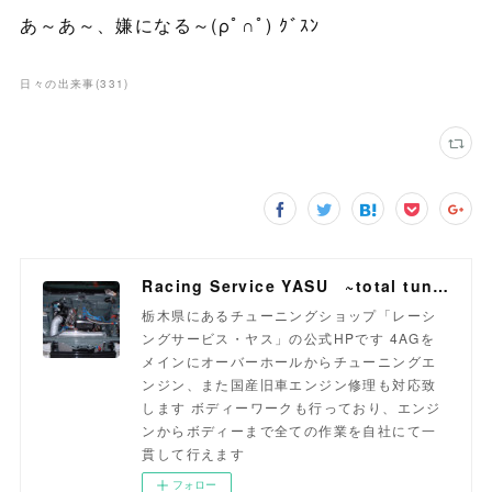
あ～あ～、嫌になる～(ρﾟ∩ﾟ) ｸﾞｽﾝ
日々の出来事
(
331
)
Racing Service YASU ~total tuning proshop~
栃木県にあるチューニングショップ「レーシ
ングサービス・ヤス」の公式HPです 4AGを
メインにオーバーホールからチューニングエ
ンジン、また国産旧車エンジン修理も対応致
します ボディーワークも行っており、エンジ
ンからボディーまで全ての作業を自社にて一
貫して行えます
フォロー