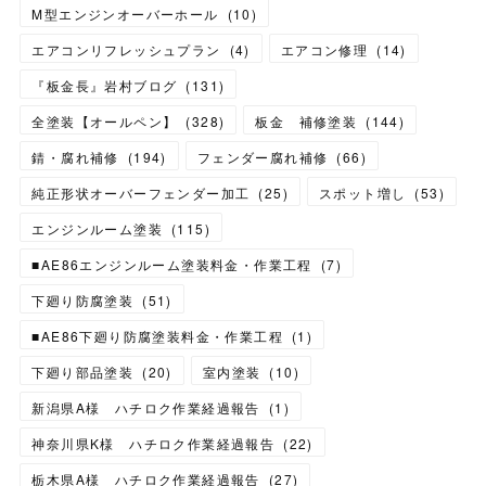
M型エンジンオーバーホール
(
10
)
エアコンリフレッシュプラン
(
4
)
エアコン修理
(
14
)
『板金長』岩村ブログ
(
131
)
全塗装【オールペン】
(
328
)
板金 補修塗装
(
144
)
錆・腐れ補修
(
194
)
フェンダー腐れ補修
(
66
)
純正形状オーバーフェンダー加工
(
25
)
スポット増し
(
53
)
エンジンルーム塗装
(
115
)
■AE86エンジンルーム塗装料金・作業工程
(
7
)
下廻り防腐塗装
(
51
)
■AE86下廻り防腐塗装料金・作業工程
(
1
)
下廻り部品塗装
(
20
)
室内塗装
(
10
)
新潟県A様 ハチロク作業経過報告
(
1
)
神奈川県K様 ハチロク作業経過報告
(
22
)
栃木県A様 ハチロク作業経過報告
(
27
)