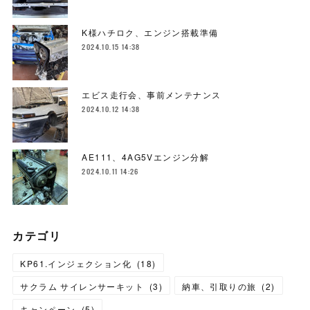
K様ハチロク、エンジン搭載準備
2024.10.15 14:38
エビス走行会、事前メンテナンス
2024.10.12 14:38
AE111、4AG5Vエンジン分解
2024.10.11 14:26
カテゴリ
KP61.インジェクション化
(
18
)
サクラム サイレンサーキット
(
3
)
納車、引取りの旅
(
2
)
キャンペーン
(
5
)