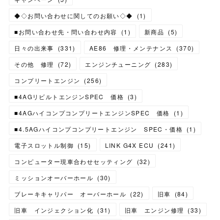
◆◇お問い合わせに関してのお願い◇◆
(
1
)
■お問い合わせ先・問い合わせ内容
(
1
)
新商品
(
5
)
日々の出来事
(
331
)
AE86 修理・メンテナンス
(
370
)
その他 修理
(
72
)
エンジンチューニング
(
283
)
コンプリートエンジン
(
256
)
■4AGリビルトエンジンSPEC 価格
(
3
)
■4AGハイコンプコンプリートエンジンSPEC 価格
(
1
)
■4.5AGハイコンプコンプリートエンジン SPEC・価格
(
1
)
電子スロットル制御
(
15
)
LINK G4X ECU
(
241
)
コンピューター現車合わせセッティング
(
32
)
ミッションオーバーホール
(
30
)
ブレーキキャリパー オーバーホール
(
22
)
旧車
(
84
)
旧車 インジェクション化
(
31
)
旧車 エンジン修理
(
33
)