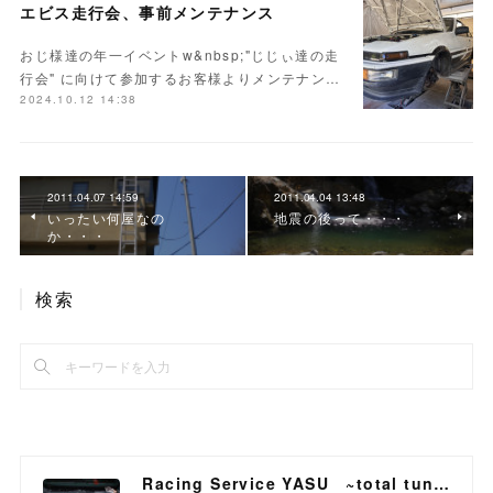
エビス走行会、事前メンテナンス
おじ様達の年一イベントw&nbsp;"じじぃ達の走
行会" に向けて参加するお客様よりメンテナン…
2024.10.12 14:38
2011.04.07 14:59
2011.04.04 13:48
いったい何屋なの
地震の後って・・・
か・・・
検索
Racing Service YASU ~total tuning proshop~