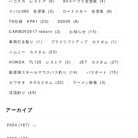
ハコスカ レストア
(
9
)
80スープラ全塗装
(
4
)
スバル360 全塗装
(
5
)
ロードスター 全塗装
(
6
)
TS仕様 KP61
(
23
)
S2000
(
8
)
CARBOY2017 reborn
(
2
)
お知らせ
(
15
)
車両引き取り
(
1
)
プラドリフトアップ カスタム
(
1
)
ジムニー カスタム
(
23
)
HONDA TL125 レストア
(
3
)
JET カスタム
(
27
)
桧原湖スモールマウスバス釣り
(
14
)
バスボート
(
15
)
カワサキ X-2カスタム
(
22
)
ラーメン探索
(
3
)
渓流釣り
(
49
)
アーカイブ
2024
(
167
)
(
11
)