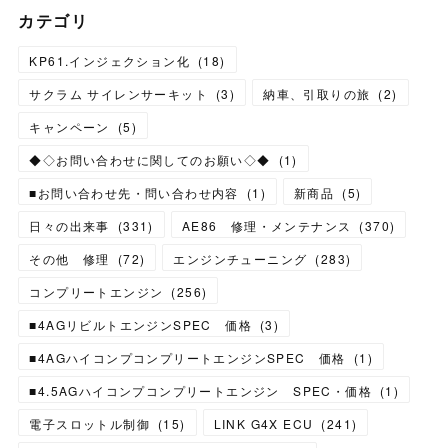
カテゴリ
KP61.インジェクション化
(
18
)
サクラム サイレンサーキット
(
3
)
納車、引取りの旅
(
2
)
キャンペーン
(
5
)
◆◇お問い合わせに関してのお願い◇◆
(
1
)
■お問い合わせ先・問い合わせ内容
(
1
)
新商品
(
5
)
日々の出来事
(
331
)
AE86 修理・メンテナンス
(
370
)
その他 修理
(
72
)
エンジンチューニング
(
283
)
コンプリートエンジン
(
256
)
■4AGリビルトエンジンSPEC 価格
(
3
)
■4AGハイコンプコンプリートエンジンSPEC 価格
(
1
)
■4.5AGハイコンプコンプリートエンジン SPEC・価格
(
1
)
電子スロットル制御
(
15
)
LINK G4X ECU
(
241
)