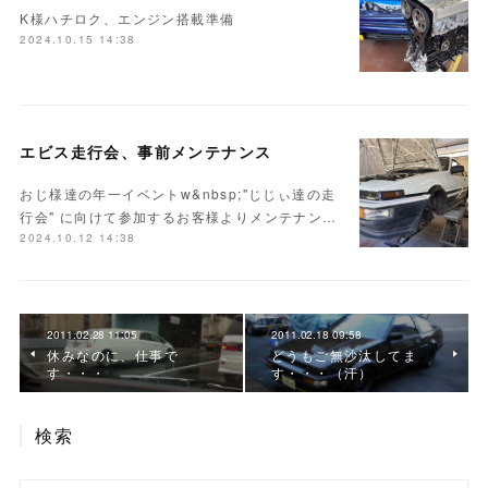
K様ハチロク、エンジン搭載準備
2024.10.15 14:38
エビス走行会、事前メンテナンス
おじ様達の年一イベントw&nbsp;"じじぃ達の走
行会" に向けて参加するお客様よりメンテナン…
2024.10.12 14:38
2011.02.28 11:05
2011.02.18 09:58
休みなのに、仕事で
どうもご無沙汰してま
す・・・
す・・・（汗）
検索