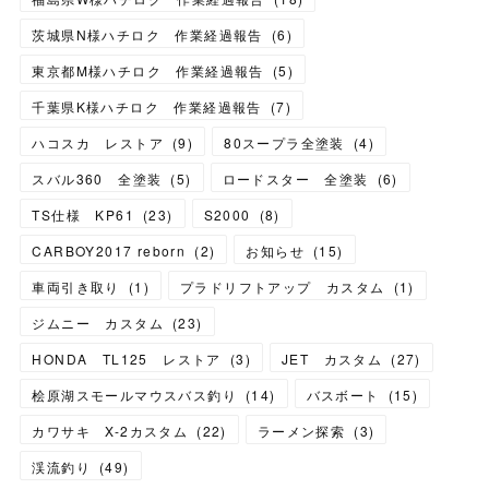
茨城県N様ハチロク 作業経過報告
(
6
)
東京都M様ハチロク 作業経過報告
(
5
)
千葉県K様ハチロク 作業経過報告
(
7
)
ハコスカ レストア
(
9
)
80スープラ全塗装
(
4
)
スバル360 全塗装
(
5
)
ロードスター 全塗装
(
6
)
TS仕様 KP61
(
23
)
S2000
(
8
)
CARBOY2017 reborn
(
2
)
お知らせ
(
15
)
車両引き取り
(
1
)
プラドリフトアップ カスタム
(
1
)
ジムニー カスタム
(
23
)
HONDA TL125 レストア
(
3
)
JET カスタム
(
27
)
桧原湖スモールマウスバス釣り
(
14
)
バスボート
(
15
)
カワサキ X-2カスタム
(
22
)
ラーメン探索
(
3
)
渓流釣り
(
49
)