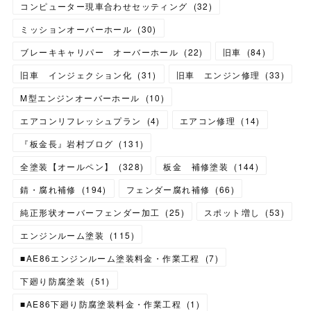
コンピューター現車合わせセッティング
(
32
)
ミッションオーバーホール
(
30
)
ブレーキキャリパー オーバーホール
(
22
)
旧車
(
84
)
旧車 インジェクション化
(
31
)
旧車 エンジン修理
(
33
)
M型エンジンオーバーホール
(
10
)
エアコンリフレッシュプラン
(
4
)
エアコン修理
(
14
)
『板金長』岩村ブログ
(
131
)
全塗装【オールペン】
(
328
)
板金 補修塗装
(
144
)
錆・腐れ補修
(
194
)
フェンダー腐れ補修
(
66
)
純正形状オーバーフェンダー加工
(
25
)
スポット増し
(
53
)
エンジンルーム塗装
(
115
)
■AE86エンジンルーム塗装料金・作業工程
(
7
)
下廻り防腐塗装
(
51
)
■AE86下廻り防腐塗装料金・作業工程
(
1
)