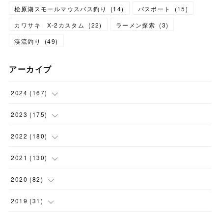
桧原湖スモールマウスバス釣り
(
14
)
バスボート
(
15
)
カワサキ X-2カスタム
(
22
)
ラーメン探索
(
3
)
渓流釣り
(
49
)
アーカイブ
2024
(
167
)
(
11
)
2023
(
175
)
(
24
)
(
12
)
2022
(
180
)
(
23
)
(
18
)
(
17
)
2021
(
130
)
(
23
)
(
16
)
(
15
)
(
10
)
2020
(
82
)
(
18
)
(
15
)
(
23
)
(
4
)
(
21
)
2019
(
31
)
(
20
)
(
16
)
(
14
)
(
16
)