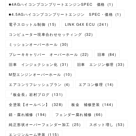
■4AGハイコンプコンプリートエンジンSPEC 価格
(
1
)
■4.5AGハイコンプコンプリートエンジン SPEC・価格
(
1
)
電子スロットル制御
(
15
)
LINK G4X ECU
(
241
)
コンピューター現車合わせセッティング
(
32
)
ミッションオーバーホール
(
30
)
ブレーキキャリパー オーバーホール
(
22
)
旧車
(
84
)
旧車 インジェクション化
(
31
)
旧車 エンジン修理
(
33
)
M型エンジンオーバーホール
(
10
)
エアコンリフレッシュプラン
(
4
)
エアコン修理
(
14
)
『板金長』岩村ブログ
(
131
)
全塗装【オールペン】
(
328
)
板金 補修塗装
(
144
)
錆・腐れ補修
(
194
)
フェンダー腐れ補修
(
66
)
純正形状オーバーフェンダー加工
(
25
)
スポット増し
(
53
)
エンジンルーム塗装
(
115
)