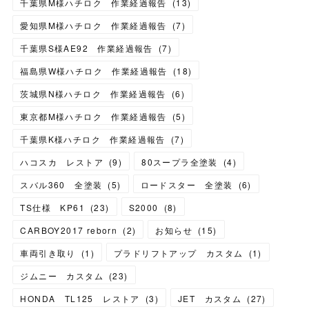
千葉県M様ハチロク 作業経過報告
(
13
)
愛知県M様ハチロク 作業経過報告
(
7
)
千葉県S様AE92 作業経過報告
(
7
)
福島県W様ハチロク 作業経過報告
(
18
)
茨城県N様ハチロク 作業経過報告
(
6
)
東京都M様ハチロク 作業経過報告
(
5
)
千葉県K様ハチロク 作業経過報告
(
7
)
ハコスカ レストア
(
9
)
80スープラ全塗装
(
4
)
スバル360 全塗装
(
5
)
ロードスター 全塗装
(
6
)
TS仕様 KP61
(
23
)
S2000
(
8
)
CARBOY2017 reborn
(
2
)
お知らせ
(
15
)
車両引き取り
(
1
)
プラドリフトアップ カスタム
(
1
)
ジムニー カスタム
(
23
)
HONDA TL125 レストア
(
3
)
JET カスタム
(
27
)