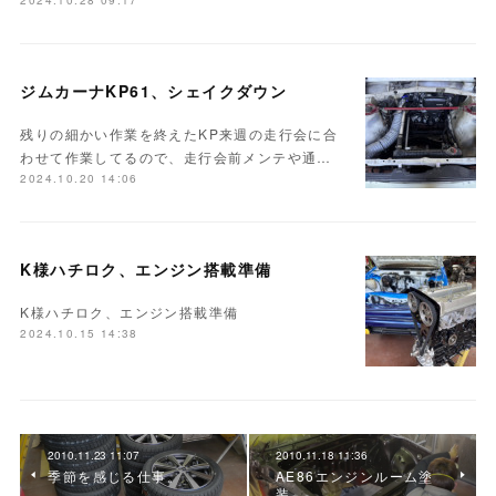
2024.10.28 09:17
ジムカーナKP61、シェイクダウン
残りの細かい作業を終えたKP来週の走行会に合
わせて作業してるので、走行会前メンテや通…
2024.10.20 14:06
K様ハチロク、エンジン搭載準備
K様ハチロク、エンジン搭載準備
2024.10.15 14:38
2010.11.23 11:07
2010.11.18 11:36
季節を感じる仕事。
AE86エンジンルーム塗
装