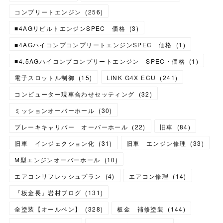
コンプリートエンジン
(
256
)
■4AGリビルトエンジンSPEC 価格
(
3
)
■4AGハイコンプコンプリートエンジンSPEC 価格
(
1
)
■4.5AGハイコンプコンプリートエンジン SPEC・価格
(
1
)
電子スロットル制御
(
15
)
LINK G4X ECU
(
241
)
コンピューター現車合わせセッティング
(
32
)
ミッションオーバーホール
(
30
)
ブレーキキャリパー オーバーホール
(
22
)
旧車
(
84
)
旧車 インジェクション化
(
31
)
旧車 エンジン修理
(
33
)
M型エンジンオーバーホール
(
10
)
エアコンリフレッシュプラン
(
4
)
エアコン修理
(
14
)
『板金長』岩村ブログ
(
131
)
全塗装【オールペン】
(
328
)
板金 補修塗装
(
144
)