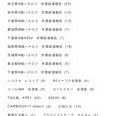
埼玉県S様ハチロク 作業経過報告
(
20
)
奈良県O様ハチロク 作業経過報告
(
10
)
千葉県M様ハチロク 作業経過報告
(
13
)
愛知県M様ハチロク 作業経過報告
(
7
)
千葉県S様AE92 作業経過報告
(
7
)
福島県W様ハチロク 作業経過報告
(
18
)
茨城県N様ハチロク 作業経過報告
(
6
)
東京都M様ハチロク 作業経過報告
(
5
)
千葉県K様ハチロク 作業経過報告
(
7
)
ハコスカ レストア
(
9
)
80スープラ全塗装
(
4
)
スバル360 全塗装
(
5
)
ロードスター 全塗装
(
6
)
TS仕様 KP61
(
23
)
S2000
(
8
)
CARBOY2017 reborn
(
2
)
お知らせ
(
15
)
車両引き取り
(
1
)
プラドリフトアップ カスタム
(
1
)