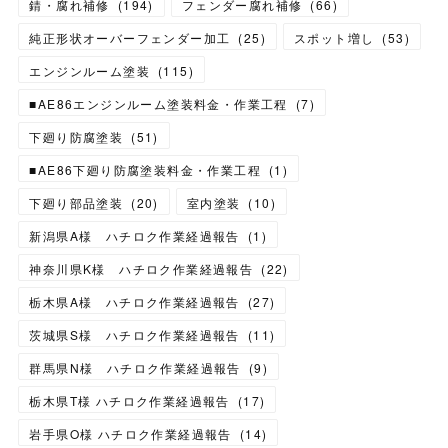
錆・腐れ補修
(
194
)
フェンダー腐れ補修
(
66
)
純正形状オーバーフェンダー加工
(
25
)
スポット増し
(
53
)
エンジンルーム塗装
(
115
)
■AE86エンジンルーム塗装料金・作業工程
(
7
)
下廻り防腐塗装
(
51
)
■AE86下廻り防腐塗装料金・作業工程
(
1
)
下廻り部品塗装
(
20
)
室内塗装
(
10
)
新潟県A様 ハチロク作業経過報告
(
1
)
神奈川県K様 ハチロク作業経過報告
(
22
)
栃木県A様 ハチロク作業経過報告
(
27
)
茨城県S様 ハチロク作業経過報告
(
11
)
群馬県N様 ハチロク作業経過報告
(
9
)
栃木県T様 ハチロク作業経過報告
(
17
)
岩手県O様 ハチロク作業経過報告
(
14
)