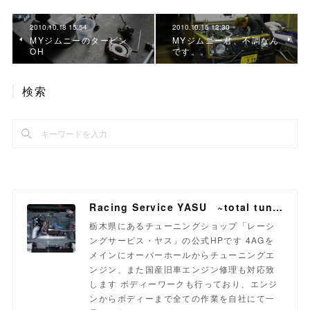
2010.10.18 15:54
2010.10.15 12:30
MYジムニーのタービン
MYジムニー君、不調なん
OH
です。。。
検索
Racing Service YASU ~total tuning proshop~
栃木県にあるチューニングショップ「レーシ
ングサービス・ヤス」の公式HPです 4AGを
メインにオーバーホールからチューニングエ
ンジン、また国産旧車エンジン修理も対応致
します ボディーワークも行っており、エンジ
ンからボディーまで全ての作業を自社にて一