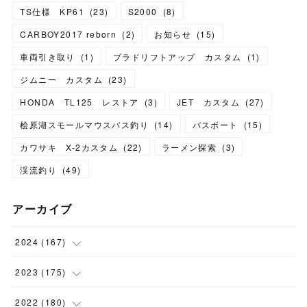
TS仕様 KP61
(
23
)
S2000
(
8
)
CARBOY2017 reborn
(
2
)
お知らせ
(
15
)
車両引き取り
(
1
)
プラドリフトアップ カスタム
(
1
)
ジムニー カスタム
(
23
)
HONDA TL125 レストア
(
3
)
JET カスタム
(
27
)
桧原湖スモールマウスバス釣り
(
14
)
バスボート
(
15
)
カワサキ X-2カスタム
(
22
)
ラーメン探索
(
3
)
渓流釣り
(
49
)
アーカイブ
2024
(
167
)
(
11
)
2023
(
175
)
(
24
)
(
12
)
2022
(
180
)