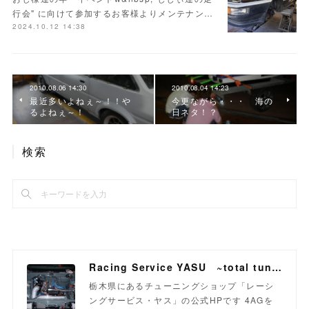
行会" に向けて参加するお客様よりメンテナン…
2024.10.12 14:38
2010.08.06 14:30
2010.08.04 14:23
最近多いよねぇ～！！や
今更ながら・・・ 海の
るよねぇ～！
日ネタ！？
検索
Racing Service YASU ~total tuning proshop~
栃木県にあるチューニングショップ「レーシ
ングサービス・ヤス」の公式HPです 4AGを