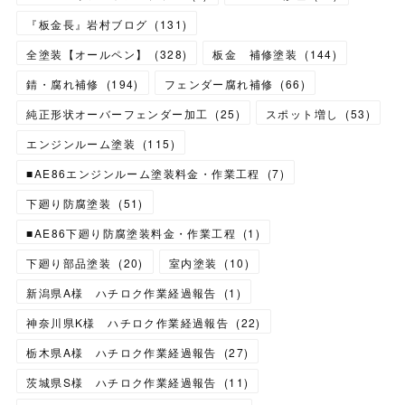
『板金長』岩村ブログ
(
131
)
全塗装【オールペン】
(
328
)
板金 補修塗装
(
144
)
錆・腐れ補修
(
194
)
フェンダー腐れ補修
(
66
)
純正形状オーバーフェンダー加工
(
25
)
スポット増し
(
53
)
エンジンルーム塗装
(
115
)
■AE86エンジンルーム塗装料金・作業工程
(
7
)
下廻り防腐塗装
(
51
)
■AE86下廻り防腐塗装料金・作業工程
(
1
)
下廻り部品塗装
(
20
)
室内塗装
(
10
)
新潟県A様 ハチロク作業経過報告
(
1
)
神奈川県K様 ハチロク作業経過報告
(
22
)
栃木県A様 ハチロク作業経過報告
(
27
)
茨城県S様 ハチロク作業経過報告
(
11
)