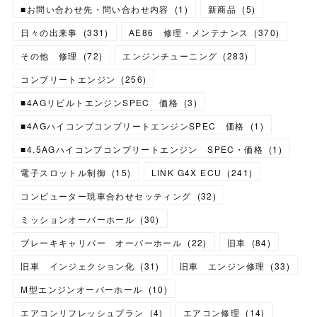
■お問い合わせ先・問い合わせ内容
(
1
)
新商品
(
5
)
日々の出来事
(
331
)
AE86 修理・メンテナンス
(
370
)
その他 修理
(
72
)
エンジンチューニング
(
283
)
コンプリートエンジン
(
256
)
■4AGリビルトエンジンSPEC 価格
(
3
)
■4AGハイコンプコンプリートエンジンSPEC 価格
(
1
)
■4.5AGハイコンプコンプリートエンジン SPEC・価格
(
1
)
電子スロットル制御
(
15
)
LINK G4X ECU
(
241
)
コンピューター現車合わせセッティング
(
32
)
ミッションオーバーホール
(
30
)
ブレーキキャリパー オーバーホール
(
22
)
旧車
(
84
)
旧車 インジェクション化
(
31
)
旧車 エンジン修理
(
33
)
M型エンジンオーバーホール
(
10
)
エアコンリフレッシュプラン
(
4
)
エアコン修理
(
14
)