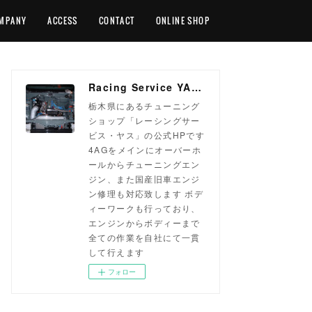
MPANY
ACCESS
CONTACT
ONLINE SHOP
Racing Service YASU ~total tuning proshop~
栃木県にあるチューニング
ショップ「レーシングサー
ビス・ヤス」の公式HPです
4AGをメインにオーバーホ
ールからチューニングエン
ジン、また国産旧車エンジ
ン修理も対応致します ボデ
ィーワークも行っており、
エンジンからボディーまで
全ての作業を自社にて一貫
して行えます
フォロー