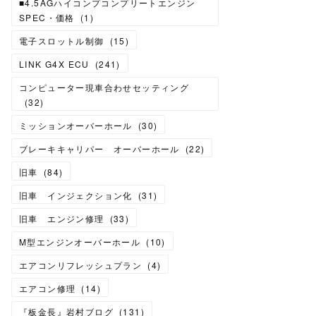
■4.5AGハイコンプコンプリートエンジン
SPEC・価格
(
1
)
電子スロットル制御
(
15
)
LINK G4X ECU
(
241
)
コンピューター現車合わせセッティング
(
32
)
ミッションオーバーホール
(
30
)
ブレーキキャリパー オーバーホール
(
22
)
旧車
(
84
)
旧車 インジェクション化
(
31
)
旧車 エンジン修理
(
33
)
M型エンジンオーバーホール
(
10
)
エアコンリフレッシュプラン
(
4
)
エアコン修理
(
14
)
『板金長』岩村ブログ
(
131
)