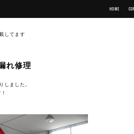
HOME
CO
載してます
漏れ修理
りしました。
す！