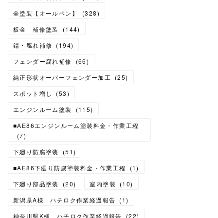
全塗装【オールペン】
(
328
)
板金 補修塗装
(
144
)
錆・腐れ補修
(
194
)
フェンダー腐れ補修
(
66
)
純正形状オーバーフェンダー加工
(
25
)
スポット増し
(
53
)
エンジンルーム塗装
(
115
)
■AE86エンジンルーム塗装料金・作業工程
(
7
)
下廻り防腐塗装
(
51
)
■AE86下廻り防腐塗装料金・作業工程
(
1
)
下廻り部品塗装
(
20
)
室内塗装
(
10
)
新潟県A様 ハチロク作業経過報告
(
1
)
神奈川県K様 ハチロク作業経過報告
(
22
)