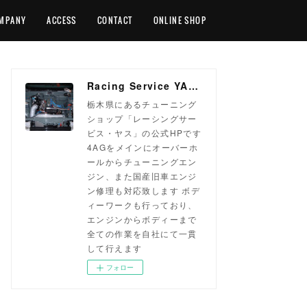
MPANY
ACCESS
CONTACT
ONLINE SHOP
Racing Service YASU ~total tuning proshop~
栃木県にあるチューニング
ショップ「レーシングサー
ビス・ヤス」の公式HPです
4AGをメインにオーバーホ
ールからチューニングエン
ジン、また国産旧車エンジ
ン修理も対応致します ボデ
ィーワークも行っており、
エンジンからボディーまで
全ての作業を自社にて一貫
して行えます
フォロー