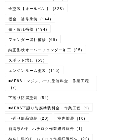
全塗装【オールペン】
(
328
)
板金 補修塗装
(
144
)
錆・腐れ補修
(
194
)
フェンダー腐れ補修
(
66
)
純正形状オーバーフェンダー加工
(
25
)
スポット増し
(
53
)
エンジンルーム塗装
(
115
)
■AE86エンジンルーム塗装料金・作業工程
(
7
)
下廻り防腐塗装
(
51
)
■AE86下廻り防腐塗装料金・作業工程
(
1
)
下廻り部品塗装
(
20
)
室内塗装
(
10
)
新潟県A様 ハチロク作業経過報告
(
1
)
神奈川県K様 ハチロク作業経過報告
(
22
)