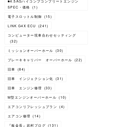
■4.5AGハイコンプコンプリートエンジン
SPEC・価格
(
1
)
電子スロットル制御
(
15
)
LINK G4X ECU
(
241
)
コンピューター現車合わせセッティング
(
32
)
ミッションオーバーホール
(
30
)
ブレーキキャリパー オーバーホール
(
22
)
旧車
(
84
)
旧車 インジェクション化
(
31
)
旧車 エンジン修理
(
33
)
M型エンジンオーバーホール
(
10
)
エアコンリフレッシュプラン
(
4
)
エアコン修理
(
14
)
『板金長』岩村ブログ
(
131
)