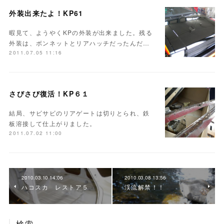
外装出来たよ！KP61
暇見て、ようやくKPの外装が出来ました。残る
外装は、ボンネットとリアハッチだったんだ…
2011.07.05 11:16
さびさび復活！KP６１
結局、サビサビのリアゲートは切りとられ、鉄
板溶接して仕上がりました。
2011.07.02 11:00
2010.03.10 14:06
2010.03.08 13:56
ハコスカ レストア５
渓流解禁！！
検索