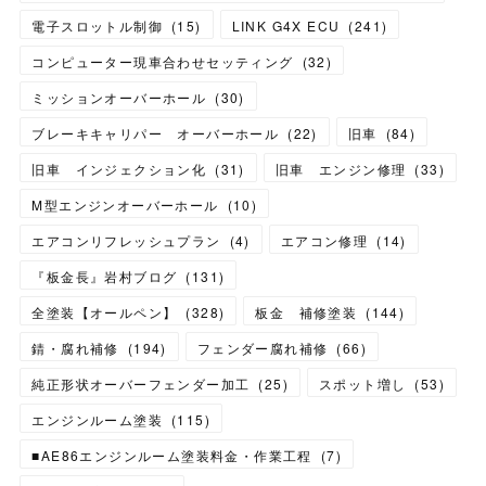
電子スロットル制御
(
15
)
LINK G4X ECU
(
241
)
コンピューター現車合わせセッティング
(
32
)
ミッションオーバーホール
(
30
)
ブレーキキャリパー オーバーホール
(
22
)
旧車
(
84
)
旧車 インジェクション化
(
31
)
旧車 エンジン修理
(
33
)
M型エンジンオーバーホール
(
10
)
エアコンリフレッシュプラン
(
4
)
エアコン修理
(
14
)
『板金長』岩村ブログ
(
131
)
全塗装【オールペン】
(
328
)
板金 補修塗装
(
144
)
錆・腐れ補修
(
194
)
フェンダー腐れ補修
(
66
)
純正形状オーバーフェンダー加工
(
25
)
スポット増し
(
53
)
エンジンルーム塗装
(
115
)
■AE86エンジンルーム塗装料金・作業工程
(
7
)