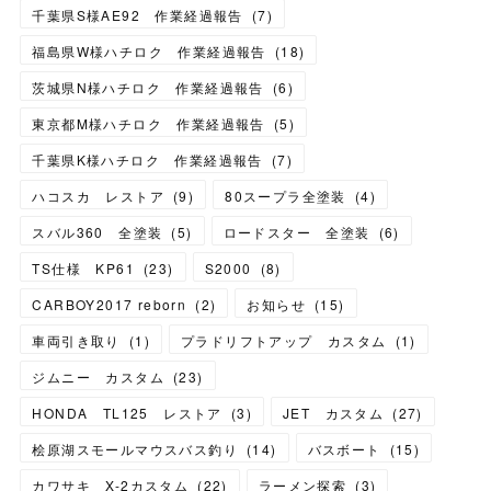
千葉県S様AE92 作業経過報告
(
7
)
福島県W様ハチロク 作業経過報告
(
18
)
茨城県N様ハチロク 作業経過報告
(
6
)
東京都M様ハチロク 作業経過報告
(
5
)
千葉県K様ハチロク 作業経過報告
(
7
)
ハコスカ レストア
(
9
)
80スープラ全塗装
(
4
)
スバル360 全塗装
(
5
)
ロードスター 全塗装
(
6
)
TS仕様 KP61
(
23
)
S2000
(
8
)
CARBOY2017 reborn
(
2
)
お知らせ
(
15
)
車両引き取り
(
1
)
プラドリフトアップ カスタム
(
1
)
ジムニー カスタム
(
23
)
HONDA TL125 レストア
(
3
)
JET カスタム
(
27
)
桧原湖スモールマウスバス釣り
(
14
)
バスボート
(
15
)
カワサキ X-2カスタム
(
22
)
ラーメン探索
(
3
)