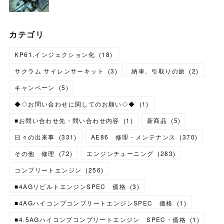
カテゴリ
KP61.インジェクション化
(
18
)
サクラム サイレンサーキット
(
3
)
納車、引取りの旅
(
2
)
キャンペーン
(
5
)
◆◇お問い合わせに関してのお願い◇◆
(
1
)
■お問い合わせ先・問い合わせ内容
(
1
)
新商品
(
5
)
日々の出来事
(
331
)
AE86 修理・メンテナンス
(
370
)
その他 修理
(
72
)
エンジンチューニング
(
283
)
コンプリートエンジン
(
256
)
■4AGリビルトエンジンSPEC 価格
(
3
)
■4AGハイコンプコンプリートエンジンSPEC 価格
(
1
)
■4.5AGハイコンプコンプリートエンジン SPEC・価格
(
1
)