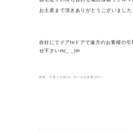
お土産まで頂きありがとうございました
自社にてドアtoドアで遠方のお客様の
せ下さいm(_ _)m
納車、引取りの旅
(
2
)
日々の出来事
(
331
)