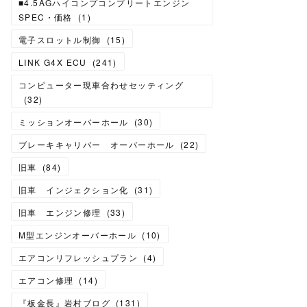
■4.5AGハイコンプコンプリートエンジン
SPEC・価格
(
1
)
電子スロットル制御
(
15
)
LINK G4X ECU
(
241
)
コンピューター現車合わせセッティング
(
32
)
ミッションオーバーホール
(
30
)
ブレーキキャリパー オーバーホール
(
22
)
旧車
(
84
)
旧車 インジェクション化
(
31
)
旧車 エンジン修理
(
33
)
M型エンジンオーバーホール
(
10
)
エアコンリフレッシュプラン
(
4
)
エアコン修理
(
14
)
『板金長』岩村ブログ
(
131
)