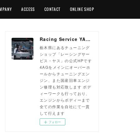
MPANY
ACCESS
CONTACT
ONLINE SHOP
Racing Service YASU ~total tuning proshop~
栃木県にあるチューニング
ショップ「レーシングサー
ビス・ヤス」の公式HPです
4AGをメインにオーバーホ
ールからチューニングエン
ジン、また国産旧車エンジ
ン修理も対応致します ボデ
ィーワークも行っており、
エンジンからボディーまで
全ての作業を自社にて一貫
して行えます
フォロー