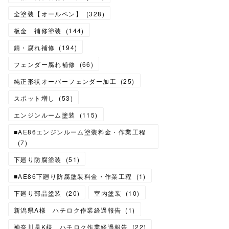
全塗装【オールペン】
(
328
)
板金 補修塗装
(
144
)
錆・腐れ補修
(
194
)
フェンダー腐れ補修
(
66
)
純正形状オーバーフェンダー加工
(
25
)
スポット増し
(
53
)
エンジンルーム塗装
(
115
)
■AE86エンジンルーム塗装料金・作業工程
(
7
)
下廻り防腐塗装
(
51
)
■AE86下廻り防腐塗装料金・作業工程
(
1
)
下廻り部品塗装
(
20
)
室内塗装
(
10
)
新潟県A様 ハチロク作業経過報告
(
1
)
神奈川県K様 ハチロク作業経過報告
(
22
)