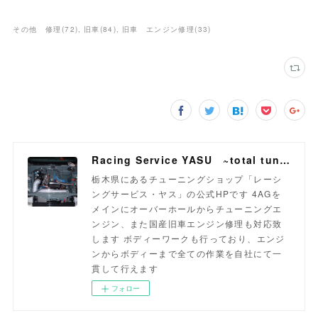
その他 修理
(
72
)
旧車
(
84
)
旧車 エンジン修理
(
33
)
Racing Service YASU ~total tuning proshop~
栃木県にあるチューニングショップ「レーシ
ングサービス・ヤス」の公式HPです 4AGを
メインにオーバーホールからチューニングエ
ンジン、また国産旧車エンジン修理も対応致
します ボディーワークも行っており、エンジ
ンからボディーまで全ての作業を自社にて一
貫して行えます
フォロー