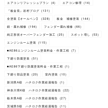
エアコンリフレッシュプラン
(
4
)
エアコン修理
(
14
)
『板金長』岩村ブログ
(
131
)
全塗装【オールペン】
(
328
)
板金 補修塗装
(
144
)
錆・腐れ補修
(
194
)
フェンダー腐れ補修
(
66
)
純正形状オーバーフェンダー加工
(
25
)
スポット増し
(
53
)
エンジンルーム塗装
(
115
)
■AE86エンジンルーム塗装料金・作業工程
(
7
)
下廻り防腐塗装
(
51
)
■AE86下廻り防腐塗装料金・作業工程
(
1
)
下廻り部品塗装
(
20
)
室内塗装
(
10
)
新潟県A様 ハチロク作業経過報告
(
1
)
神奈川県K様 ハチロク作業経過報告
(
22
)
栃木県A様 ハチロク作業経過報告
(
27
)
茨城県S様 ハチロク作業経過報告
(
11
)