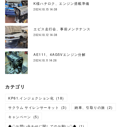
K様ハチロク、エンジン搭載準備
2024.10.15 14:38
エビス走行会、事前メンテナンス
2024.10.12 14:38
AE111、4AG5Vエンジン分解
2024.10.11 14:26
カテゴリ
KP61.インジェクション化
(
18
)
サクラム サイレンサーキット
(
3
)
納車、引取りの旅
(
2
)
キャンペーン
(
5
)
◆◇お問い合わせに関してのお願い◇◆
(
1
)