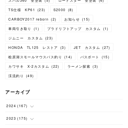
スバル360 全塗装
(
5
)
ロードスター 全塗装
(
6
)
TS仕様 KP61
(
23
)
S2000
(
8
)
CARBOY2017 reborn
(
2
)
お知らせ
(
15
)
車両引き取り
(
1
)
プラドリフトアップ カスタム
(
1
)
ジムニー カスタム
(
23
)
HONDA TL125 レストア
(
3
)
JET カスタム
(
27
)
桧原湖スモールマウスバス釣り
(
14
)
バスボート
(
15
)
カワサキ X-2カスタム
(
22
)
ラーメン探索
(
3
)
渓流釣り
(
49
)
アーカイブ
2024
(
167
)
(
11
)
2023
(
175
)