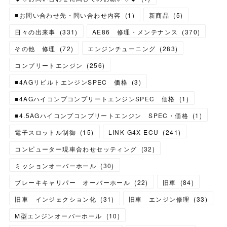
■お問い合わせ先・問い合わせ内容
(
1
)
新商品
(
5
)
日々の出来事
(
331
)
AE86 修理・メンテナンス
(
370
)
その他 修理
(
72
)
エンジンチューニング
(
283
)
コンプリートエンジン
(
256
)
■4AGリビルトエンジンSPEC 価格
(
3
)
■4AGハイコンプコンプリートエンジンSPEC 価格
(
1
)
■4.5AGハイコンプコンプリートエンジン SPEC・価格
(
1
)
電子スロットル制御
(
15
)
LINK G4X ECU
(
241
)
コンピューター現車合わせセッティング
(
32
)
ミッションオーバーホール
(
30
)
ブレーキキャリパー オーバーホール
(
22
)
旧車
(
84
)
旧車 インジェクション化
(
31
)
旧車 エンジン修理
(
33
)
M型エンジンオーバーホール
(
10
)