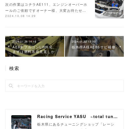
次の作業はコチラAE111、エンジンオーバーホ
ールのご依頼ですオーナー様、大変お待たせ…
2024.10.08 14:29
2024.01.26 14:18
2024.01.22 13:00
AE86.フルコンLINK化、
栃木県A様AE86サビ補修
まずは燃料系統見直しか
ら
検索
Racing Service YASU ~total tuning proshop~
栃木県にあるチューニングショップ「レーシ