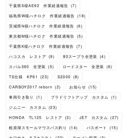
千葉県S様AE92 作業経過報告
(
7
)
福島県W様ハチロク 作業経過報告
(
18
)
茨城県N様ハチロク 作業経過報告
(
6
)
東京都M様ハチロク 作業経過報告
(
5
)
千葉県K様ハチロク 作業経過報告
(
7
)
ハコスカ レストア
(
9
)
80スープラ全塗装
(
4
)
スバル360 全塗装
(
5
)
ロードスター 全塗装
(
6
)
TS仕様 KP61
(
23
)
S2000
(
8
)
CARBOY2017 reborn
(
2
)
お知らせ
(
15
)
車両引き取り
(
1
)
プラドリフトアップ カスタム
(
1
)
ジムニー カスタム
(
23
)
HONDA TL125 レストア
(
3
)
JET カスタム
(
27
)
桧原湖スモールマウスバス釣り
(
14
)
バスボート
(
15
)
カワサキ X-2カスタム
(
22
)
ラーメン探索
(
3
)