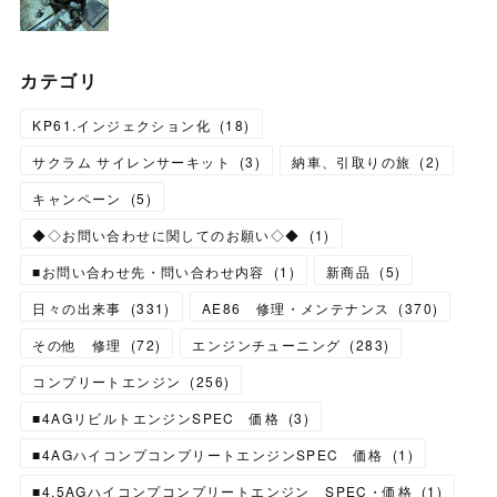
カテゴリ
KP61.インジェクション化
(
18
)
サクラム サイレンサーキット
(
3
)
納車、引取りの旅
(
2
)
キャンペーン
(
5
)
◆◇お問い合わせに関してのお願い◇◆
(
1
)
■お問い合わせ先・問い合わせ内容
(
1
)
新商品
(
5
)
日々の出来事
(
331
)
AE86 修理・メンテナンス
(
370
)
その他 修理
(
72
)
エンジンチューニング
(
283
)
コンプリートエンジン
(
256
)
■4AGリビルトエンジンSPEC 価格
(
3
)
■4AGハイコンプコンプリートエンジンSPEC 価格
(
1
)
■4.5AGハイコンプコンプリートエンジン SPEC・価格
(
1
)