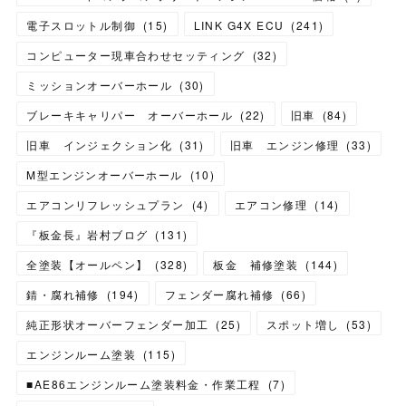
電子スロットル制御
(
15
)
LINK G4X ECU
(
241
)
コンピューター現車合わせセッティング
(
32
)
ミッションオーバーホール
(
30
)
ブレーキキャリパー オーバーホール
(
22
)
旧車
(
84
)
旧車 インジェクション化
(
31
)
旧車 エンジン修理
(
33
)
M型エンジンオーバーホール
(
10
)
エアコンリフレッシュプラン
(
4
)
エアコン修理
(
14
)
『板金長』岩村ブログ
(
131
)
全塗装【オールペン】
(
328
)
板金 補修塗装
(
144
)
錆・腐れ補修
(
194
)
フェンダー腐れ補修
(
66
)
純正形状オーバーフェンダー加工
(
25
)
スポット増し
(
53
)
エンジンルーム塗装
(
115
)
■AE86エンジンルーム塗装料金・作業工程
(
7
)