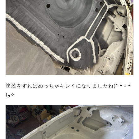
塗装をすればめっちゃキレイになりましたね(* ｰ̀ ֊ ｰ́
)و✧