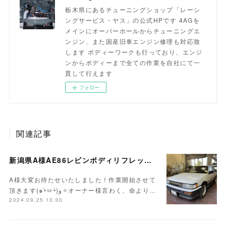
栃木県にあるチューニングショップ「レーシ
ングサービス・ヤス」の公式HPです 4AGを
メインにオーバーホールからチューニングエ
ンジン、また国産旧車エンジン修理も対応致
します ボディーワークも行っており、エンジ
ンからボディーまで全ての作業を自社にて一
貫して行えます
フォロー
関連記事
新潟県A様AE86レビンボディリフレッシュ作業開始！！
A様大変お待たせいたしました！作業開始させて
頂きます(๑•̀ㅂ•́)و✧オーナー様言わく、命より…
2024.09.25 13:00