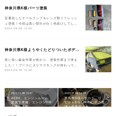
神奈川県K様パーツ塗装
定番化したテールランプ＆レンズ類リフレッシ
ュ塗装！今回は黒い部分が白く色抜けしてし…
2024.09.08 13:00
神奈川県K様ようやくたどりついたボディ塗装
長い長い鈑金作業が終わり、塗装作業まで来ま
した！！ブースに入りマスキングが終わって…
2024.09.05 13:00
2023.11.28 13:47
2023.11.24 14:58
AE86、エンジンルーム
群馬県S様ハチロク、リ
塗装下準備、エンジンOH
ビルトEG.LINK化.その他
も進めます
諸々作業完了♪