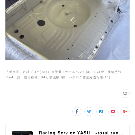
『板金長』岩村ブログ
(
131
)
全塗装【オールペン】
(
328
)
板金 補修塗装
(
144
)
錆・腐れ補修
(
194
)
茨城県S様 ハチロク作業経過報告
(
11
)
Racing Service YASU ~total tuning proshop~