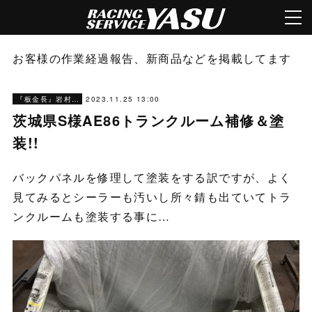
お客様の作業経過報告、新商品などを掲載してます
2023.11.25 13:00
『板金長』岩村ブログ
茨城県S様AE86トランクルーム補修＆塗
装!!
バックパネルを修理して塗装をする訳ですが、よく
見てみるとシーラーも汚いし所々錆も出ていてトラ
ンクルームも塗装する事に…