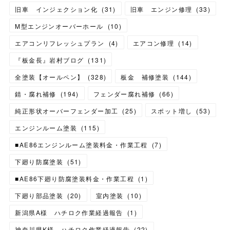
旧車 インジェクション化
(
31
)
旧車 エンジン修理
(
33
)
M型エンジンオーバーホール
(
10
)
エアコンリフレッシュプラン
(
4
)
エアコン修理
(
14
)
『板金長』岩村ブログ
(
131
)
全塗装【オールペン】
(
328
)
板金 補修塗装
(
144
)
錆・腐れ補修
(
194
)
フェンダー腐れ補修
(
66
)
純正形状オーバーフェンダー加工
(
25
)
スポット増し
(
53
)
エンジンルーム塗装
(
115
)
■AE86エンジンルーム塗装料金・作業工程
(
7
)
下廻り防腐塗装
(
51
)
■AE86下廻り防腐塗装料金・作業工程
(
1
)
下廻り部品塗装
(
20
)
室内塗装
(
10
)
新潟県A様 ハチロク作業経過報告
(
1
)
神奈川県K様 ハチロク作業経過報告
(
22
)