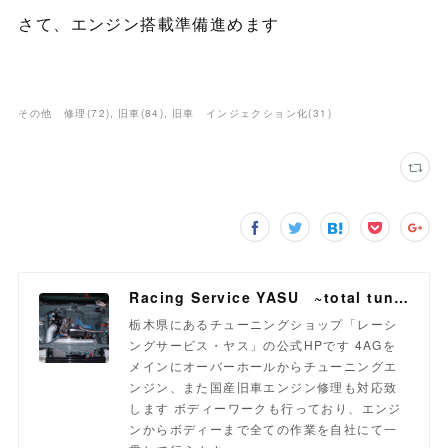
さて、エンジン搭載準備進めます
その他 修理
(
72
)
旧車
(
84
)
旧車 インジェクション化
(
31
)
Racing Service YASU ~total tuning proshop~
栃木県にあるチューニングショップ「レーシ
ングサービス・ヤス」の公式HPです 4AGを
メインにオーバーホールからチューニングエ
ンジン、また国産旧車エンジン修理も対応致
します ボディーワークも行っており、エンジ
ンからボディーまで全ての作業を自社にて一