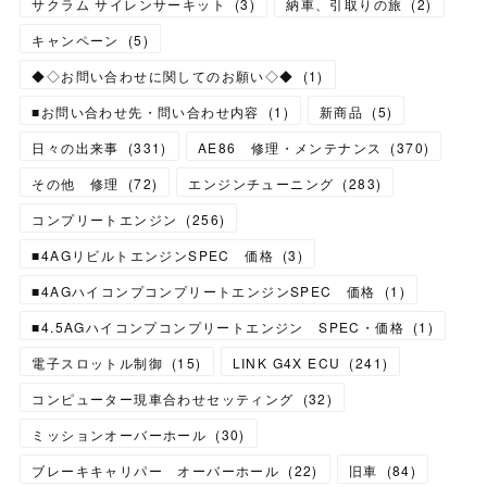
サクラム サイレンサーキット
(
3
)
納車、引取りの旅
(
2
)
キャンペーン
(
5
)
◆◇お問い合わせに関してのお願い◇◆
(
1
)
■お問い合わせ先・問い合わせ内容
(
1
)
新商品
(
5
)
日々の出来事
(
331
)
AE86 修理・メンテナンス
(
370
)
その他 修理
(
72
)
エンジンチューニング
(
283
)
コンプリートエンジン
(
256
)
■4AGリビルトエンジンSPEC 価格
(
3
)
■4AGハイコンプコンプリートエンジンSPEC 価格
(
1
)
■4.5AGハイコンプコンプリートエンジン SPEC・価格
(
1
)
電子スロットル制御
(
15
)
LINK G4X ECU
(
241
)
コンピューター現車合わせセッティング
(
32
)
ミッションオーバーホール
(
30
)
ブレーキキャリパー オーバーホール
(
22
)
旧車
(
84
)