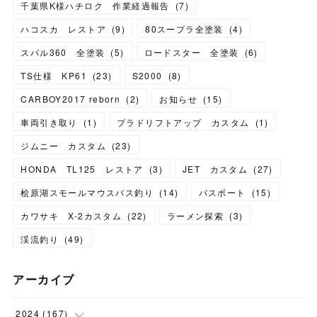
千葉県K様ハチロク 作業経過報告
(
7
)
ハコスカ レストア
(
9
)
80スープラ全塗装
(
4
)
スバル360 全塗装
(
5
)
ロードスター 全塗装
(
6
)
TS仕様 KP61
(
23
)
S2000
(
8
)
CARBOY2017 reborn
(
2
)
お知らせ
(
15
)
車両引き取り
(
1
)
プラドリフトアップ カスタム
(
1
)
ジムニー カスタム
(
23
)
HONDA TL125 レストア
(
3
)
JET カスタム
(
27
)
桧原湖スモールマウスバス釣り
(
14
)
バスボート
(
15
)
カワサキ X-2カスタム
(
22
)
ラーメン探索
(
3
)
渓流釣り
(
49
)
アーカイブ
2024
(
167
)