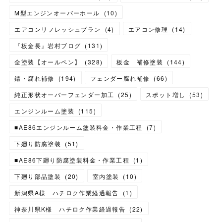
M型エンジンオーバーホール
(
10
)
エアコンリフレッシュプラン
(
4
)
エアコン修理
(
14
)
『板金長』岩村ブログ
(
131
)
全塗装【オールペン】
(
328
)
板金 補修塗装
(
144
)
錆・腐れ補修
(
194
)
フェンダー腐れ補修
(
66
)
純正形状オーバーフェンダー加工
(
25
)
スポット増し
(
53
)
エンジンルーム塗装
(
115
)
■AE86エンジンルーム塗装料金・作業工程
(
7
)
下廻り防腐塗装
(
51
)
■AE86下廻り防腐塗装料金・作業工程
(
1
)
下廻り部品塗装
(
20
)
室内塗装
(
10
)
新潟県A様 ハチロク作業経過報告
(
1
)
神奈川県K様 ハチロク作業経過報告
(
22
)