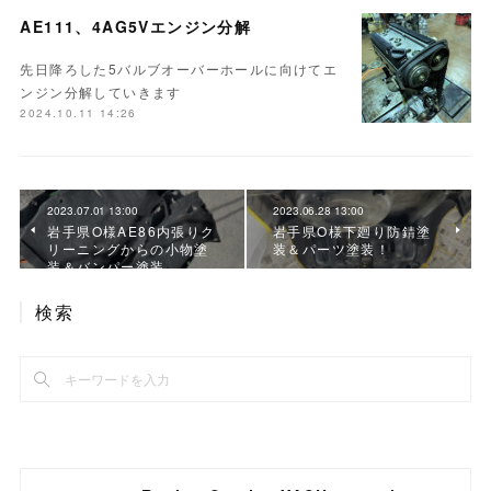
AE111、4AG5Vエンジン分解
先日降ろした5バルブオーバーホールに向けてエ
ンジン分解していきます
2024.10.11 14:26
2023.07.01 13:00
2023.06.28 13:00
岩手県O様AE86内張りク
岩手県O様下廻り防錆塗
リーニングからの小物塗
装＆パーツ塗装！
装＆バンパー塗装
検索