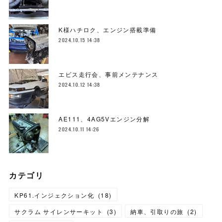
K様ハチロク、エンジン搭載準備
2024.10.15 14:38
エビス走行会、事前メンテナンス
2024.10.12 14:38
AE111、4AG5Vエンジン分解
2024.10.11 14:26
カテゴリ
KP61.インジェクション化
(
18
)
サクラム サイレンサーキット
(
3
)
納車、引取りの旅
(
2
)