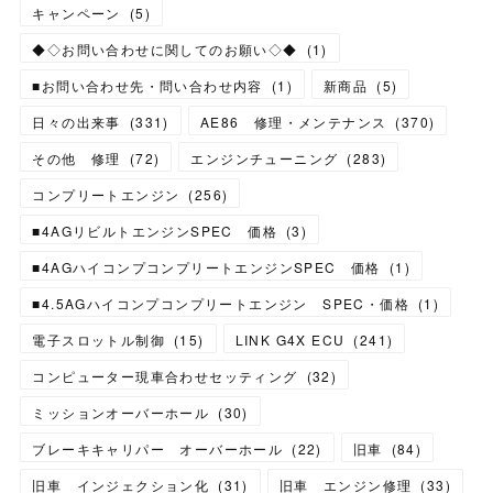
キャンペーン
(
5
)
◆◇お問い合わせに関してのお願い◇◆
(
1
)
■お問い合わせ先・問い合わせ内容
(
1
)
新商品
(
5
)
日々の出来事
(
331
)
AE86 修理・メンテナンス
(
370
)
その他 修理
(
72
)
エンジンチューニング
(
283
)
コンプリートエンジン
(
256
)
■4AGリビルトエンジンSPEC 価格
(
3
)
■4AGハイコンプコンプリートエンジンSPEC 価格
(
1
)
■4.5AGハイコンプコンプリートエンジン SPEC・価格
(
1
)
電子スロットル制御
(
15
)
LINK G4X ECU
(
241
)
コンピューター現車合わせセッティング
(
32
)
ミッションオーバーホール
(
30
)
ブレーキキャリパー オーバーホール
(
22
)
旧車
(
84
)
旧車 インジェクション化
(
31
)
旧車 エンジン修理
(
33
)