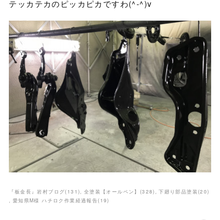
テッカテカのピッカピカですわ(^-^)v
『板金長』岩村ブログ
(
131
)
全塗装【オールペン】
(
328
)
下廻り部品塗装
(
20
)
愛知県M様 ハチロク作業経過報告
(
19
)