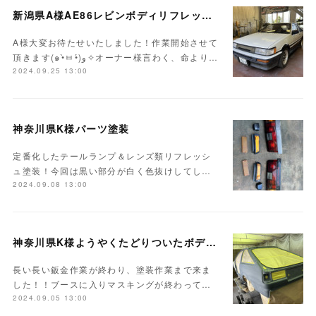
新潟県A様AE86レビンボディリフレッシュ作業開始！！
A様大変お待たせいたしました！作業開始させて
頂きます(๑•̀ㅂ•́)و✧オーナー様言わく、命より…
2024.09.25 13:00
神奈川県K様パーツ塗装
定番化したテールランプ＆レンズ類リフレッシ
ュ塗装！今回は黒い部分が白く色抜けしてし…
2024.09.08 13:00
神奈川県K様ようやくたどりついたボディ塗装
長い長い鈑金作業が終わり、塗装作業まで来ま
した！！ブースに入りマスキングが終わって…
2024.09.05 13:00