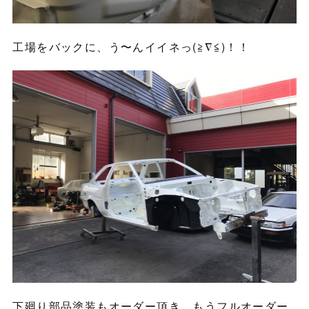
工場をバックに、う〜んイイネっ(≧∇≦)！！
下廻り部品塗装もオーダー頂き、もうフルオーダー