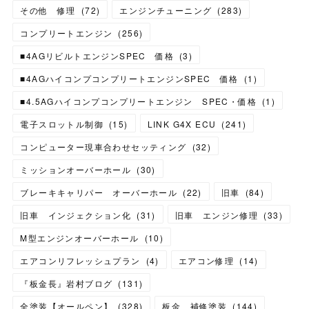
その他 修理
(
72
)
エンジンチューニング
(
283
)
コンプリートエンジン
(
256
)
■4AGリビルトエンジンSPEC 価格
(
3
)
■4AGハイコンプコンプリートエンジンSPEC 価格
(
1
)
■4.5AGハイコンプコンプリートエンジン SPEC・価格
(
1
)
電子スロットル制御
(
15
)
LINK G4X ECU
(
241
)
コンピューター現車合わせセッティング
(
32
)
ミッションオーバーホール
(
30
)
ブレーキキャリパー オーバーホール
(
22
)
旧車
(
84
)
旧車 インジェクション化
(
31
)
旧車 エンジン修理
(
33
)
M型エンジンオーバーホール
(
10
)
エアコンリフレッシュプラン
(
4
)
エアコン修理
(
14
)
『板金長』岩村ブログ
(
131
)
全塗装【オールペン】
(
328
)
板金 補修塗装
(
144
)