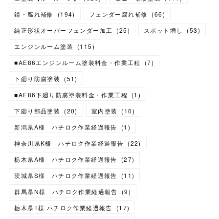
錆・腐れ補修
(
194
)
フェンダー腐れ補修
(
66
)
純正形状オーバーフェンダー加工
(
25
)
スポット増し
(
53
)
エンジンルーム塗装
(
115
)
■AE86エンジンルーム塗装料金・作業工程
(
7
)
下廻り防腐塗装
(
51
)
■AE86下廻り防腐塗装料金・作業工程
(
1
)
下廻り部品塗装
(
20
)
室内塗装
(
10
)
新潟県A様 ハチロク作業経過報告
(
1
)
神奈川県K様 ハチロク作業経過報告
(
22
)
栃木県A様 ハチロク作業経過報告
(
27
)
茨城県S様 ハチロク作業経過報告
(
11
)
群馬県N様 ハチロク作業経過報告
(
9
)
栃木県T様 ハチロク作業経過報告
(
17
)