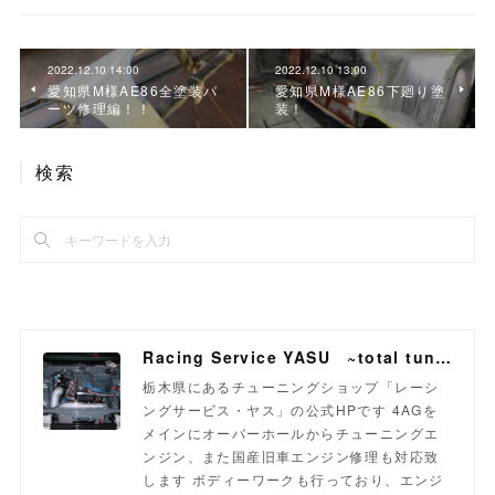
2022.12.10 14:00
2022.12.10 13:00
愛知県M様AE86全塗装パ
愛知県M様AE86下廻り塗
ーツ修理編！！
装！
検索
Racing Service YASU ~total tuning proshop~
栃木県にあるチューニングショップ「レーシ
ングサービス・ヤス」の公式HPです 4AGを
メインにオーバーホールからチューニングエ
ンジン、また国産旧車エンジン修理も対応致
します ボディーワークも行っており、エンジ