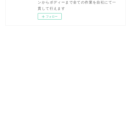
ンからボディーまで全ての作業を自社にて一
貫して行えます
フォロー