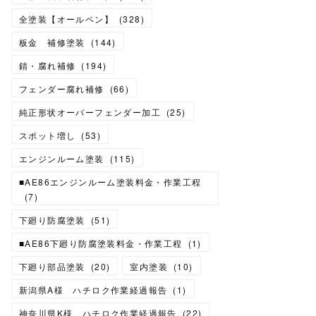
全塗装【オールペン】
(
328
)
板金 補修塗装
(
144
)
錆・腐れ補修
(
194
)
フェンダー腐れ補修
(
66
)
純正形状オーバーフェンダー加工
(
25
)
スポット増し
(
53
)
エンジンルーム塗装
(
115
)
■AE86エンジンルーム塗装料金・作業工程
(
7
)
下廻り防腐塗装
(
51
)
■AE86下廻り防腐塗装料金・作業工程
(
1
)
下廻り部品塗装
(
20
)
室内塗装
(
10
)
新潟県A様 ハチロク作業経過報告
(
1
)
神奈川県K様 ハチロク作業経過報告
(
22
)