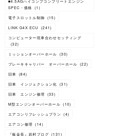
■4.5AGハイコンプコンプリートエンジン
SPEC・価格
(
1
)
電子スロットル制御
(
15
)
LINK G4X ECU
(
241
)
コンピューター現車合わせセッティング
(
32
)
ミッションオーバーホール
(
30
)
ブレーキキャリパー オーバーホール
(
22
)
旧車
(
84
)
旧車 インジェクション化
(
31
)
旧車 エンジン修理
(
33
)
M型エンジンオーバーホール
(
10
)
エアコンリフレッシュプラン
(
4
)
エアコン修理
(
14
)
『板金長』岩村ブログ
(
131
)