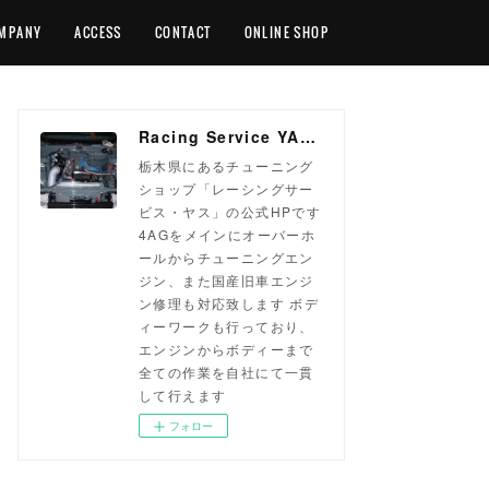
MPANY
ACCESS
CONTACT
ONLINE SHOP
Racing Service YASU ~total tuning proshop~
栃木県にあるチューニング
ショップ「レーシングサー
ビス・ヤス」の公式HPです
4AGをメインにオーバーホ
ールからチューニングエン
ジン、また国産旧車エンジ
ン修理も対応致します ボデ
ィーワークも行っており、
エンジンからボディーまで
全ての作業を自社にて一貫
して行えます
フォロー