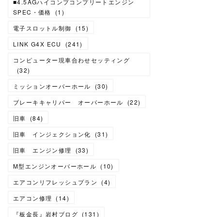
■4.5AGハイコンプコンプリートエンジン
SPEC・価格
(
1
)
電子スロットル制御
(
15
)
LINK G4X ECU
(
241
)
コンピューター現車合わせセッティング
(
32
)
ミッションオーバーホール
(
30
)
ブレーキキャリパー オーバーホール
(
22
)
旧車
(
84
)
旧車 インジェクション化
(
31
)
旧車 エンジン修理
(
33
)
M型エンジンオーバーホール
(
10
)
エアコンリフレッシュプラン
(
4
)
エアコン修理
(
14
)
『板金長』岩村ブログ
(
131
)