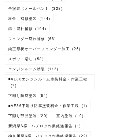
全塗装【オールペン】
(
328
)
板金 補修塗装
(
144
)
錆・腐れ補修
(
194
)
フェンダー腐れ補修
(
66
)
純正形状オーバーフェンダー加工
(
25
)
スポット増し
(
53
)
エンジンルーム塗装
(
115
)
■AE86エンジンルーム塗装料金・作業工程
(
7
)
下廻り防腐塗装
(
51
)
■AE86下廻り防腐塗装料金・作業工程
(
1
)
下廻り部品塗装
(
20
)
室内塗装
(
10
)
新潟県A様 ハチロク作業経過報告
(
1
)
神奈川県K様 ハチロク作業経過報告
(
22
)