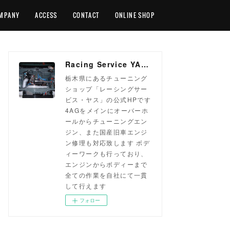
MPANY
ACCESS
CONTACT
ONLINE SHOP
Racing Service YASU ~total tuning proshop~
栃木県にあるチューニング
ショップ「レーシングサー
ビス・ヤス」の公式HPです
4AGをメインにオーバーホ
ールからチューニングエン
ジン、また国産旧車エンジ
ン修理も対応致します ボデ
ィーワークも行っており、
エンジンからボディーまで
全ての作業を自社にて一貫
して行えます
フォロー