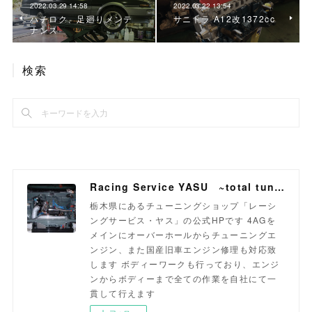
2022.03.29 14:58
2022.03.22 13:54
ハチロク、足廻りメンテ
サニトラ A12改1372cc
ナンス
検索
Racing Service YASU ~total tuning proshop~
栃木県にあるチューニングショップ「レーシ
ングサービス・ヤス」の公式HPです 4AGを
メインにオーバーホールからチューニングエ
ンジン、また国産旧車エンジン修理も対応致
します ボディーワークも行っており、エンジ
ンからボディーまで全ての作業を自社にて一
貫して行えます