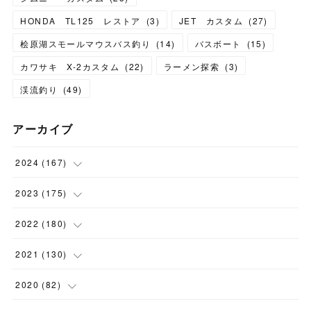
HONDA TL125 レストア
(
3
)
JET カスタム
(
27
)
桧原湖スモールマウスバス釣り
(
14
)
バスボート
(
15
)
カワサキ X-2カスタム
(
22
)
ラーメン探索
(
3
)
渓流釣り
(
49
)
アーカイブ
2024
(
167
)
(
11
)
2023
(
175
)
(
24
)
(
12
)
2022
(
180
)
(
23
)
(
18
)
(
17
)
2021
(
130
)
(
23
)
(
16
)
(
15
)
(
10
)
2020
(
82
)
(
18
)
(
15
)