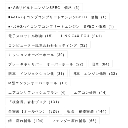
■4AGリビルトエンジンSPEC 価格
(
3
)
■4AGハイコンプコンプリートエンジンSPEC 価格
(
1
)
■4.5AGハイコンプコンプリートエンジン SPEC・価格
(
1
)
電子スロットル制御
(
15
)
LINK G4X ECU
(
241
)
コンピューター現車合わせセッティング
(
32
)
ミッションオーバーホール
(
30
)
ブレーキキャリパー オーバーホール
(
22
)
旧車
(
84
)
旧車 インジェクション化
(
31
)
旧車 エンジン修理
(
33
)
M型エンジンオーバーホール
(
10
)
エアコンリフレッシュプラン
(
4
)
エアコン修理
(
14
)
『板金長』岩村ブログ
(
131
)
全塗装【オールペン】
(
328
)
板金 補修塗装
(
144
)
錆・腐れ補修
(
194
)
フェンダー腐れ補修
(
66
)