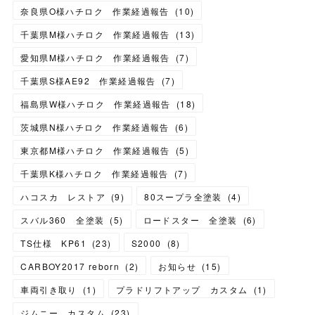
奈良県O様ハチロク 作業経過報告
(
10
)
千葉県M様ハチロク 作業経過報告
(
13
)
愛知県M様ハチロク 作業経過報告
(
7
)
千葉県S様AE92 作業経過報告
(
7
)
福島県W様ハチロク 作業経過報告
(
18
)
茨城県N様ハチロク 作業経過報告
(
6
)
東京都M様ハチロク 作業経過報告
(
5
)
千葉県K様ハチロク 作業経過報告
(
7
)
ハコスカ レストア
(
9
)
80スープラ全塗装
(
4
)
スバル360 全塗装
(
5
)
ロードスター 全塗装
(
6
)
TS仕様 KP61
(
23
)
S2000
(
8
)
CARBOY2017 reborn
(
2
)
お知らせ
(
15
)
車両引き取り
(
1
)
プラドリフトアップ カスタム
(
1
)
ジムニー カスタム
(
23
)