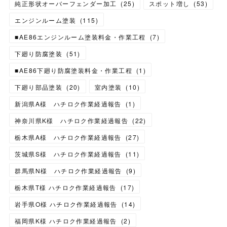
純正形状オーバーフェンダー加工
(
25
)
スポット増し
(
53
)
エンジンルーム塗装
(
115
)
■AE86エンジンルーム塗装料金・作業工程
(
7
)
下廻り防腐塗装
(
51
)
■AE86下廻り防腐塗装料金・作業工程
(
1
)
下廻り部品塗装
(
20
)
室内塗装
(
10
)
新潟県A様 ハチロク作業経過報告
(
1
)
神奈川県K様 ハチロク作業経過報告
(
22
)
栃木県A様 ハチロク作業経過報告
(
27
)
茨城県S様 ハチロク作業経過報告
(
11
)
群馬県N様 ハチロク作業経過報告
(
9
)
栃木県T様 ハチロク作業経過報告
(
17
)
岩手県O様 ハチロク作業経過報告
(
14
)
福岡県K様 ハチロク作業経過報告
(
2
)