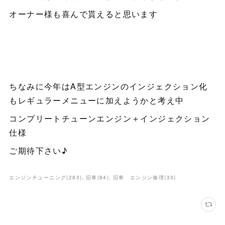
オーナー様も喜んで貰えると思います
ちなみに今年はA型エンジンのインジェクション化
もレギュラーメニューに加えようかと考え中
コンプリートチューンエンジン＋インジェクション
仕様
ご期待下さい♪
エンジンチューニング
(
283
)
旧車
(
84
)
旧車 エンジン修理
(
33
)