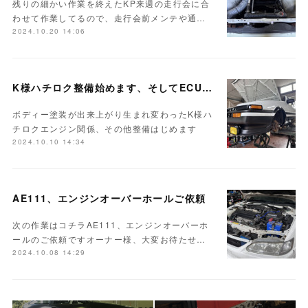
残りの細かい作業を終えたKP来週の走行会に合
わせて作業してるので、走行会前メンテや通…
2024.10.20 14:06
K様ハチロク整備始めます、そしてECUセッティング
ボディー塗装が出来上がり生まれ変わったK様ハ
チロクエンジン関係、その他整備はじめます
2024.10.10 14:34
AE111、エンジンオーバーホールご依頼
次の作業はコチラAE111、エンジンオーバーホ
ールのご依頼ですオーナー様、大変お待たせ…
2024.10.08 14:29