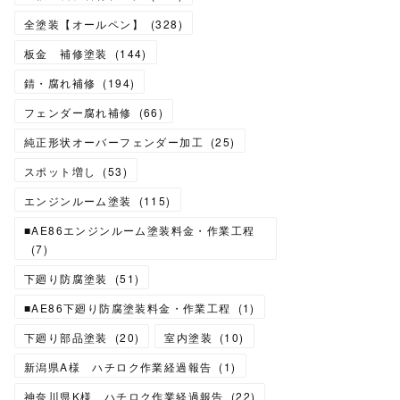
全塗装【オールペン】
(
328
)
板金 補修塗装
(
144
)
錆・腐れ補修
(
194
)
フェンダー腐れ補修
(
66
)
純正形状オーバーフェンダー加工
(
25
)
スポット増し
(
53
)
エンジンルーム塗装
(
115
)
■AE86エンジンルーム塗装料金・作業工程
(
7
)
下廻り防腐塗装
(
51
)
■AE86下廻り防腐塗装料金・作業工程
(
1
)
下廻り部品塗装
(
20
)
室内塗装
(
10
)
新潟県A様 ハチロク作業経過報告
(
1
)
神奈川県K様 ハチロク作業経過報告
(
22
)