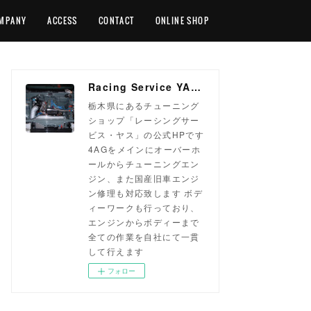
MPANY
ACCESS
CONTACT
ONLINE SHOP
Racing Service YASU ~total tuning proshop~
栃木県にあるチューニング
ショップ「レーシングサー
ビス・ヤス」の公式HPです
4AGをメインにオーバーホ
ールからチューニングエン
ジン、また国産旧車エンジ
ン修理も対応致します ボデ
ィーワークも行っており、
エンジンからボディーまで
全ての作業を自社にて一貫
して行えます
フォロー