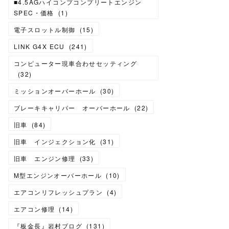
■4.5AGハイコンプコンプリートエンジン
SPEC・価格
(
1
)
電子スロットル制御
(
15
)
LINK G4X ECU
(
241
)
コンピューター現車合わせセッティング
(
32
)
ミッションオーバーホール
(
30
)
ブレーキキャリパー オーバーホール
(
22
)
旧車
(
84
)
旧車 インジェクション化
(
31
)
旧車 エンジン修理
(
33
)
M型エンジンオーバーホール
(
10
)
エアコンリフレッシュプラン
(
4
)
エアコン修理
(
14
)
『板金長』岩村ブログ
(
131
)