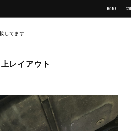
HOME
CO
載してます
フ上レイアウト