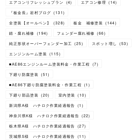
エアコンリフレッシュプラン
(
4
)
エアコン修理
(
14
)
『板金長』岩村ブログ
(
131
)
全塗装【オールペン】
(
328
)
板金 補修塗装
(
144
)
錆・腐れ補修
(
194
)
フェンダー腐れ補修
(
66
)
純正形状オーバーフェンダー加工
(
25
)
スポット増し
(
53
)
エンジンルーム塗装
(
115
)
■AE86エンジンルーム塗装料金・作業工程
(
7
)
下廻り防腐塗装
(
51
)
■AE86下廻り防腐塗装料金・作業工程
(
1
)
下廻り部品塗装
(
20
)
室内塗装
(
10
)
新潟県A様 ハチロク作業経過報告
(
1
)
神奈川県K様 ハチロク作業経過報告
(
22
)
栃木県A様 ハチロク作業経過報告
(
27
)
茨城県S様 ハチロク作業経過報告
(
11
)