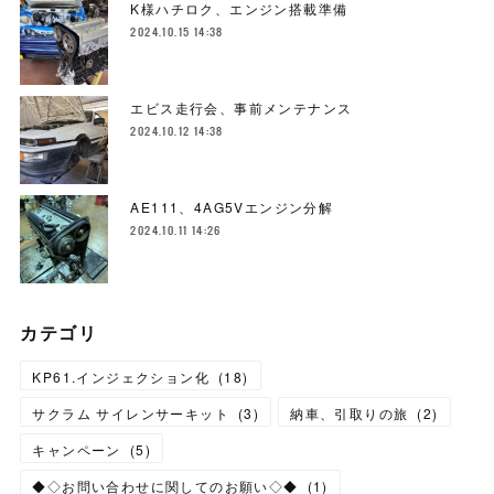
K様ハチロク、エンジン搭載準備
2024.10.15 14:38
エビス走行会、事前メンテナンス
2024.10.12 14:38
AE111、4AG5Vエンジン分解
2024.10.11 14:26
カテゴリ
KP61.インジェクション化
(
18
)
サクラム サイレンサーキット
(
3
)
納車、引取りの旅
(
2
)
キャンペーン
(
5
)
◆◇お問い合わせに関してのお願い◇◆
(
1
)