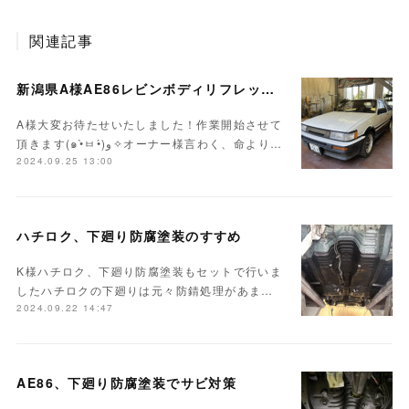
関連記事
新潟県A様AE86レビンボディリフレッシュ作業開始！！
A様大変お待たせいたしました！作業開始させて
頂きます(๑•̀ㅂ•́)و✧オーナー様言わく、命より…
2024.09.25 13:00
ハチロク、下廻り防腐塗装のすすめ
K様ハチロク、下廻り防腐塗装もセットで行いま
したハチロクの下廻りは元々防錆処理があま…
2024.09.22 14:47
AE86、下廻り防腐塗装でサビ対策