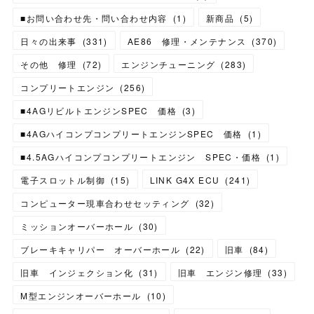
■お問い合わせ先・問い合わせ内容
(
1
)
新商品
(
5
)
日々の出来事
(
331
)
AE86 修理・メンテナンス
(
370
)
その他 修理
(
72
)
エンジンチューニング
(
283
)
コンプリートエンジン
(
256
)
■4AGリビルトエンジンSPEC 価格
(
3
)
■4AGハイコンプコンプリートエンジンSPEC 価格
(
1
)
■4.5AGハイコンプコンプリートエンジン SPEC・価格
(
1
)
電子スロットル制御
(
15
)
LINK G4X ECU
(
241
)
コンピューター現車合わせセッティング
(
32
)
ミッションオーバーホール
(
30
)
ブレーキキャリパー オーバーホール
(
22
)
旧車
(
84
)
旧車 インジェクション化
(
31
)
旧車 エンジン修理
(
33
)
M型エンジンオーバーホール
(
10
)