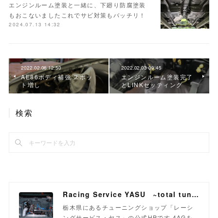
エンジンルーム塗装と一緒に、下廻り防腐塗装
もおこないましたこれでサビ対策もバッチリ！
2024.07.13 14:32
2022.02.06 12:50
2022.02.03 09:45
AE86ボディ補強 スポッ
エンジンルーム塗装完了
ト増し
とLINKセッティング
検索
Racing Service YASU ~total tuning proshop~
栃木県にあるチューニングショップ「レーシ
ングサービス・ヤス」の公式HPです 4AGを