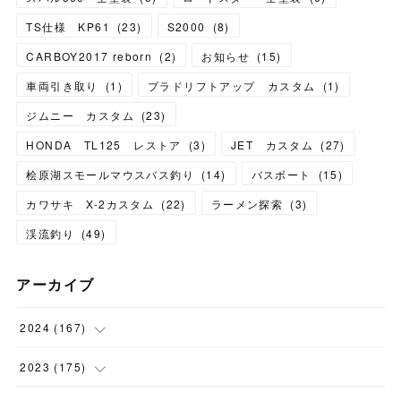
TS仕様 KP61
(
23
)
S2000
(
8
)
CARBOY2017 reborn
(
2
)
お知らせ
(
15
)
車両引き取り
(
1
)
プラドリフトアップ カスタム
(
1
)
ジムニー カスタム
(
23
)
HONDA TL125 レストア
(
3
)
JET カスタム
(
27
)
桧原湖スモールマウスバス釣り
(
14
)
バスボート
(
15
)
カワサキ X-2カスタム
(
22
)
ラーメン探索
(
3
)
渓流釣り
(
49
)
アーカイブ
2024
(
167
)
(
11
)
2023
(
175
)