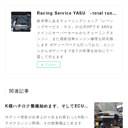
Racing Service YASU ~total tuning proshop~
栃木県にあるチューニングショップ「レーシ
ングサービス・ヤス」の公式HPです 4AGを
メインにオーバーホールからチューニングエ
ンジン、また国産旧車エンジン修理も対応致
します ボディーワークも行っており、エンジ
ンからボディーまで全ての作業を自社にて一
貫して行えます
フォロー
関連記事
K様ハチロク整備始めます、そしてECUセッティング
ボディー塗装が出来上がり生まれ変わったK様ハ
チロクエンジン関係、その他整備はじめます