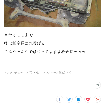
自分はここまで
後は板金長に丸投げｗ
てんやわんやで頑張ってますよ板金長ｗｗｗ
エンジンチューニング
(
283
)
エンジンルーム塗装
(
115
)