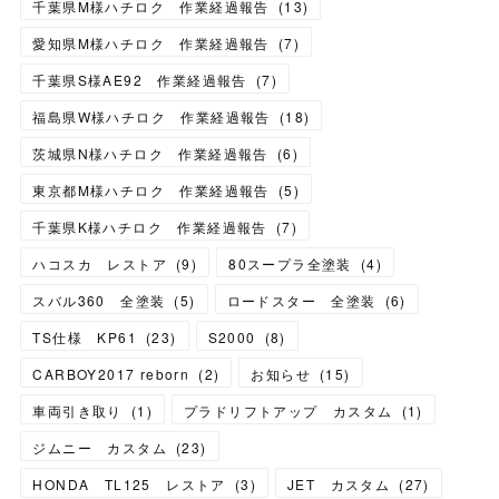
千葉県M様ハチロク 作業経過報告
(
13
)
愛知県M様ハチロク 作業経過報告
(
7
)
千葉県S様AE92 作業経過報告
(
7
)
福島県W様ハチロク 作業経過報告
(
18
)
茨城県N様ハチロク 作業経過報告
(
6
)
東京都M様ハチロク 作業経過報告
(
5
)
千葉県K様ハチロク 作業経過報告
(
7
)
ハコスカ レストア
(
9
)
80スープラ全塗装
(
4
)
スバル360 全塗装
(
5
)
ロードスター 全塗装
(
6
)
TS仕様 KP61
(
23
)
S2000
(
8
)
CARBOY2017 reborn
(
2
)
お知らせ
(
15
)
車両引き取り
(
1
)
プラドリフトアップ カスタム
(
1
)
ジムニー カスタム
(
23
)
HONDA TL125 レストア
(
3
)
JET カスタム
(
27
)