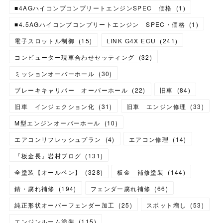
■4AGハイコンプコンプリートエンジンSPEC 価格
(
1
)
■4.5AGハイコンプコンプリートエンジン SPEC・価格
(
1
)
電子スロットル制御
(
15
)
LINK G4X ECU
(
241
)
コンピューター現車合わせセッティング
(
32
)
ミッションオーバーホール
(
30
)
ブレーキキャリパー オーバーホール
(
22
)
旧車
(
84
)
旧車 インジェクション化
(
31
)
旧車 エンジン修理
(
33
)
M型エンジンオーバーホール
(
10
)
エアコンリフレッシュプラン
(
4
)
エアコン修理
(
14
)
『板金長』岩村ブログ
(
131
)
全塗装【オールペン】
(
328
)
板金 補修塗装
(
144
)
錆・腐れ補修
(
194
)
フェンダー腐れ補修
(
66
)
純正形状オーバーフェンダー加工
(
25
)
スポット増し
(
53
)
エンジンルーム塗装
(
115
)