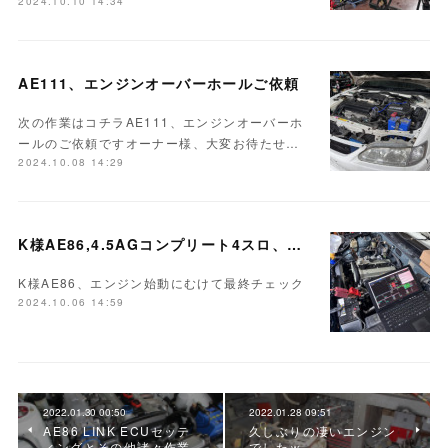
2024.10.10 14:34
AE111、エンジンオーバーホールご依頼
次の作業はコチラAE111、エンジンオーバーホ
ールのご依頼ですオーナー様、大変お待たせ…
2024.10.08 14:29
K様AE86,4.5AGコンプリート4スロ、LINKフルコン、他 作業完了
K様AE86、エンジン始動にむけて最終チェック
2024.10.06 14:59
2022.01.30 00:50
2022.01.28 09:51
AE86 LINK ECUセッテ
久しぶりの凄いエンジン
ィングとその他諸々作業
でしたｗ