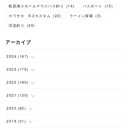
桧原湖スモールマウスバス釣り
(
14
)
バスボート
(
15
)
カワサキ X-2カスタム
(
22
)
ラーメン探索
(
3
)
渓流釣り
(
49
)
アーカイブ
2024
(
167
)
(
11
)
2023
(
175
)
(
24
)
(
12
)
2022
(
180
)
(
23
)
(
18
)
(
17
)
2021
(
130
)
(
23
)
(
16
)
(
15
)
(
10
)
2020
(
82
)
(
18
)
(
15
)
(
23
)
(
4
)
(
21
)
2019
(
31
)
(
20
)
(
16
)
(
14
)