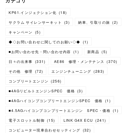
カテゴリ
KP61.インジェクション化
(
18
)
サクラム サイレンサーキット
(
3
)
納車、引取りの旅
(
2
)
キャンペーン
(
5
)
◆◇お問い合わせに関してのお願い◇◆
(
1
)
■お問い合わせ先・問い合わせ内容
(
1
)
新商品
(
5
)
日々の出来事
(
331
)
AE86 修理・メンテナンス
(
370
)
その他 修理
(
72
)
エンジンチューニング
(
283
)
コンプリートエンジン
(
256
)
■4AGリビルトエンジンSPEC 価格
(
3
)
■4AGハイコンプコンプリートエンジンSPEC 価格
(
1
)
■4.5AGハイコンプコンプリートエンジン SPEC・価格
(
1
)
電子スロットル制御
(
15
)
LINK G4X ECU
(
241
)
コンピューター現車合わせセッティング
(
32
)