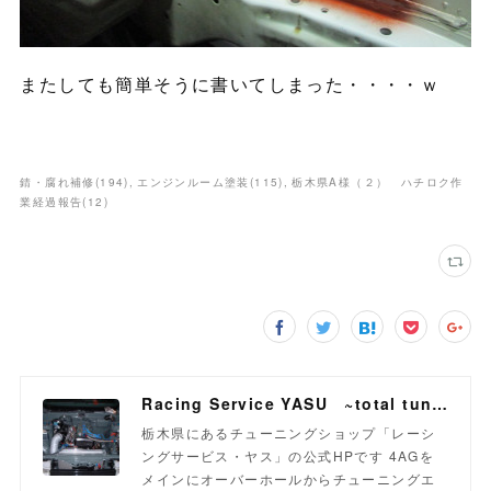
またしても簡単そうに書いてしまった・・・・ｗ
錆・腐れ補修
(
194
)
エンジンルーム塗装
(
115
)
栃木県A様（２） ハチロク作
業経過報告
(
12
)
Racing Service YASU ~total tuning proshop~
栃木県にあるチューニングショップ「レーシ
ングサービス・ヤス」の公式HPです 4AGを
メインにオーバーホールからチューニングエ