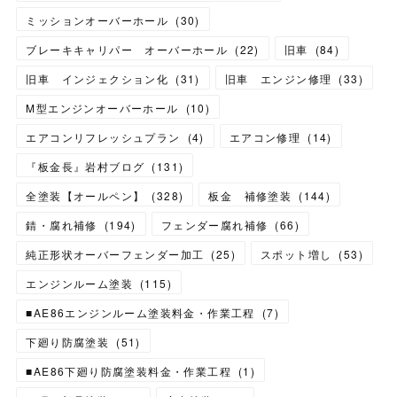
ミッションオーバーホール
(
30
)
ブレーキキャリパー オーバーホール
(
22
)
旧車
(
84
)
旧車 インジェクション化
(
31
)
旧車 エンジン修理
(
33
)
M型エンジンオーバーホール
(
10
)
エアコンリフレッシュプラン
(
4
)
エアコン修理
(
14
)
『板金長』岩村ブログ
(
131
)
全塗装【オールペン】
(
328
)
板金 補修塗装
(
144
)
錆・腐れ補修
(
194
)
フェンダー腐れ補修
(
66
)
純正形状オーバーフェンダー加工
(
25
)
スポット増し
(
53
)
エンジンルーム塗装
(
115
)
■AE86エンジンルーム塗装料金・作業工程
(
7
)
下廻り防腐塗装
(
51
)
■AE86下廻り防腐塗装料金・作業工程
(
1
)