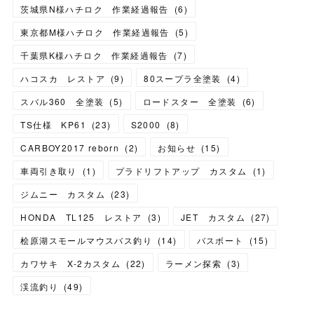
茨城県N様ハチロク 作業経過報告
(
6
)
東京都M様ハチロク 作業経過報告
(
5
)
千葉県K様ハチロク 作業経過報告
(
7
)
ハコスカ レストア
(
9
)
80スープラ全塗装
(
4
)
スバル360 全塗装
(
5
)
ロードスター 全塗装
(
6
)
TS仕様 KP61
(
23
)
S2000
(
8
)
CARBOY2017 reborn
(
2
)
お知らせ
(
15
)
車両引き取り
(
1
)
プラドリフトアップ カスタム
(
1
)
ジムニー カスタム
(
23
)
HONDA TL125 レストア
(
3
)
JET カスタム
(
27
)
桧原湖スモールマウスバス釣り
(
14
)
バスボート
(
15
)
カワサキ X-2カスタム
(
22
)
ラーメン探索
(
3
)
渓流釣り
(
49
)