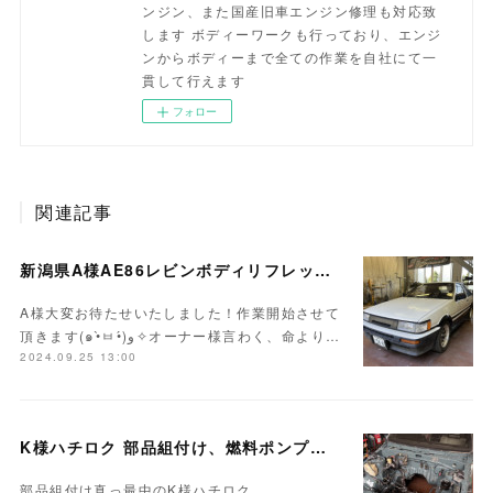
ンジン、また国産旧車エンジン修理も対応致
します ボディーワークも行っており、エンジ
ンからボディーまで全ての作業を自社にて一
貫して行えます
フォロー
関連記事
新潟県A様AE86レビンボディリフレッシュ作業開始！！
A様大変お待たせいたしました！作業開始させて
頂きます(๑•̀ㅂ•́)و✧オーナー様言わく、命より…
2024.09.25 13:00
K様ハチロク 部品組付け、燃料ポンプ交換…
部品組付け真っ最中のK様ハチロク