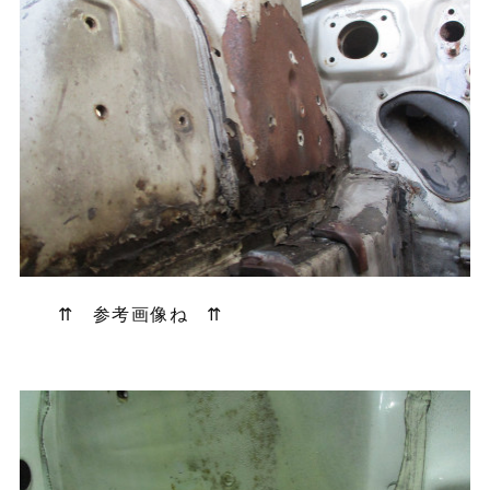
⇈ 参考画像ね ⇈