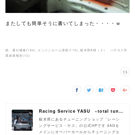
またしても簡単そうに書いてしまった・・・・ｗ
錆・腐れ補修
(
194
)
エンジンルーム塗装
(
115
)
栃木県A様（２） ハチロク作
業経過報告
(
12
)
Racing Service YASU ~total tuning proshop~
栃木県にあるチューニングショップ「レーシ
ングサービス・ヤス」の公式HPです 4AGを
メインにオーバーホールからチューニングエ