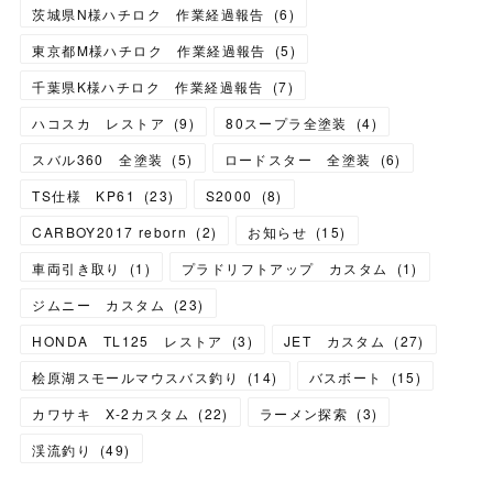
茨城県N様ハチロク 作業経過報告
(
6
)
東京都M様ハチロク 作業経過報告
(
5
)
千葉県K様ハチロク 作業経過報告
(
7
)
ハコスカ レストア
(
9
)
80スープラ全塗装
(
4
)
スバル360 全塗装
(
5
)
ロードスター 全塗装
(
6
)
TS仕様 KP61
(
23
)
S2000
(
8
)
CARBOY2017 reborn
(
2
)
お知らせ
(
15
)
車両引き取り
(
1
)
プラドリフトアップ カスタム
(
1
)
ジムニー カスタム
(
23
)
HONDA TL125 レストア
(
3
)
JET カスタム
(
27
)
桧原湖スモールマウスバス釣り
(
14
)
バスボート
(
15
)
カワサキ X-2カスタム
(
22
)
ラーメン探索
(
3
)
渓流釣り
(
49
)