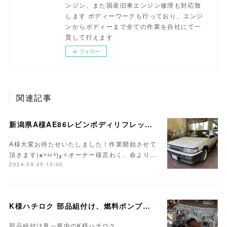
ンジン、また国産旧車エンジン修理も対応致
します ボディーワークも行っており、エンジ
ンからボディーまで全ての作業を自社にて一
貫して行えます
フォロー
関連記事
新潟県A様AE86レビンボディリフレッシュ作業開始！！
A様大変お待たせいたしました！作業開始させて
頂きます(๑•̀ㅂ•́)و✧オーナー様言わく、命より…
2024.09.25 13:00
K様ハチロク 部品組付け、燃料ポンプ交換…
部品組付け真っ最中のK様ハチロク