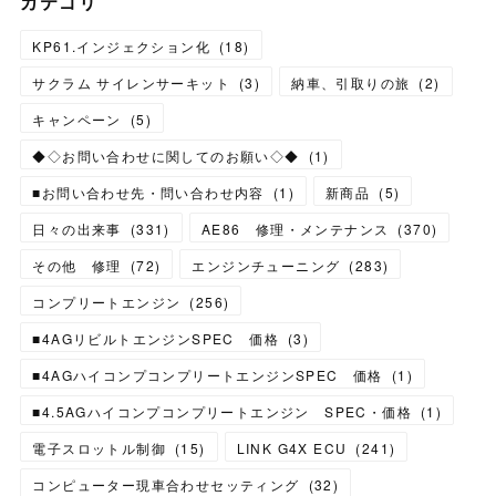
カテゴリ
KP61.インジェクション化
(
18
)
サクラム サイレンサーキット
(
3
)
納車、引取りの旅
(
2
)
キャンペーン
(
5
)
◆◇お問い合わせに関してのお願い◇◆
(
1
)
■お問い合わせ先・問い合わせ内容
(
1
)
新商品
(
5
)
日々の出来事
(
331
)
AE86 修理・メンテナンス
(
370
)
その他 修理
(
72
)
エンジンチューニング
(
283
)
コンプリートエンジン
(
256
)
■4AGリビルトエンジンSPEC 価格
(
3
)
■4AGハイコンプコンプリートエンジンSPEC 価格
(
1
)
■4.5AGハイコンプコンプリートエンジン SPEC・価格
(
1
)
電子スロットル制御
(
15
)
LINK G4X ECU
(
241
)
コンピューター現車合わせセッティング
(
32
)