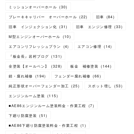
ミッションオーバーホール
(
30
)
ブレーキキャリパー オーバーホール
(
22
)
旧車
(
84
)
旧車 インジェクション化
(
31
)
旧車 エンジン修理
(
33
)
M型エンジンオーバーホール
(
10
)
エアコンリフレッシュプラン
(
4
)
エアコン修理
(
14
)
『板金長』岩村ブログ
(
131
)
全塗装【オールペン】
(
328
)
板金 補修塗装
(
144
)
錆・腐れ補修
(
194
)
フェンダー腐れ補修
(
66
)
純正形状オーバーフェンダー加工
(
25
)
スポット増し
(
53
)
エンジンルーム塗装
(
115
)
■AE86エンジンルーム塗装料金・作業工程
(
7
)
下廻り防腐塗装
(
51
)
■AE86下廻り防腐塗装料金・作業工程
(
1
)