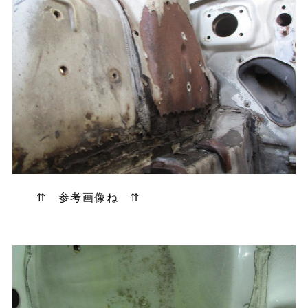
⇈ 参考画像ね ⇈