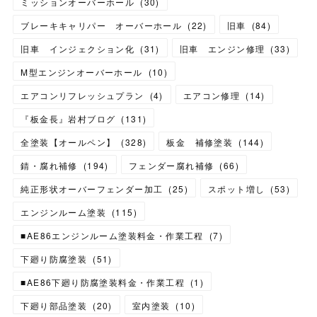
ミッションオーバーホール
(
30
)
ブレーキキャリパー オーバーホール
(
22
)
旧車
(
84
)
旧車 インジェクション化
(
31
)
旧車 エンジン修理
(
33
)
M型エンジンオーバーホール
(
10
)
エアコンリフレッシュプラン
(
4
)
エアコン修理
(
14
)
『板金長』岩村ブログ
(
131
)
全塗装【オールペン】
(
328
)
板金 補修塗装
(
144
)
錆・腐れ補修
(
194
)
フェンダー腐れ補修
(
66
)
純正形状オーバーフェンダー加工
(
25
)
スポット増し
(
53
)
エンジンルーム塗装
(
115
)
■AE86エンジンルーム塗装料金・作業工程
(
7
)
下廻り防腐塗装
(
51
)
■AE86下廻り防腐塗装料金・作業工程
(
1
)
下廻り部品塗装
(
20
)
室内塗装
(
10
)