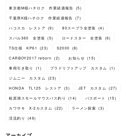
東京都M様ハチロク 作業経過報告
(
5
)
千葉県K様ハチロク 作業経過報告
(
7
)
ハコスカ レストア
(
9
)
80スープラ全塗装
(
4
)
スバル360 全塗装
(
5
)
ロードスター 全塗装
(
6
)
TS仕様 KP61
(
23
)
S2000
(
8
)
CARBOY2017 reborn
(
2
)
お知らせ
(
15
)
車両引き取り
(
1
)
プラドリフトアップ カスタム
(
1
)
ジムニー カスタム
(
23
)
HONDA TL125 レストア
(
3
)
JET カスタム
(
27
)
桧原湖スモールマウスバス釣り
(
14
)
バスボート
(
15
)
カワサキ X-2カスタム
(
22
)
ラーメン探索
(
3
)
渓流釣り
(
49
)
アーカイブ