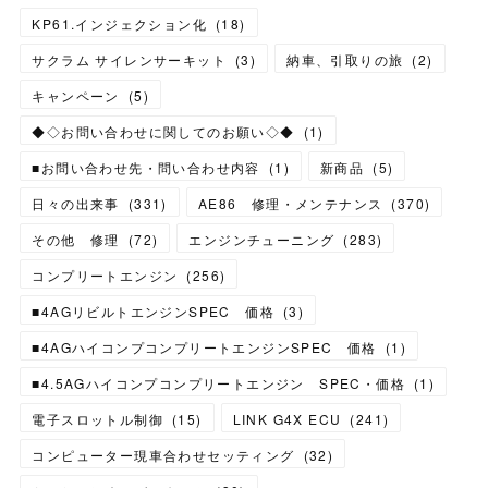
KP61.インジェクション化
(
18
)
サクラム サイレンサーキット
(
3
)
納車、引取りの旅
(
2
)
キャンペーン
(
5
)
◆◇お問い合わせに関してのお願い◇◆
(
1
)
■お問い合わせ先・問い合わせ内容
(
1
)
新商品
(
5
)
日々の出来事
(
331
)
AE86 修理・メンテナンス
(
370
)
その他 修理
(
72
)
エンジンチューニング
(
283
)
コンプリートエンジン
(
256
)
■4AGリビルトエンジンSPEC 価格
(
3
)
■4AGハイコンプコンプリートエンジンSPEC 価格
(
1
)
■4.5AGハイコンプコンプリートエンジン SPEC・価格
(
1
)
電子スロットル制御
(
15
)
LINK G4X ECU
(
241
)
コンピューター現車合わせセッティング
(
32
)