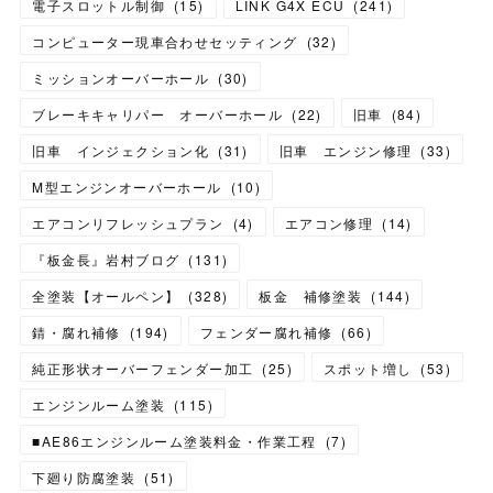
電子スロットル制御
(
15
)
LINK G4X ECU
(
241
)
コンピューター現車合わせセッティング
(
32
)
ミッションオーバーホール
(
30
)
ブレーキキャリパー オーバーホール
(
22
)
旧車
(
84
)
旧車 インジェクション化
(
31
)
旧車 エンジン修理
(
33
)
M型エンジンオーバーホール
(
10
)
エアコンリフレッシュプラン
(
4
)
エアコン修理
(
14
)
『板金長』岩村ブログ
(
131
)
全塗装【オールペン】
(
328
)
板金 補修塗装
(
144
)
錆・腐れ補修
(
194
)
フェンダー腐れ補修
(
66
)
純正形状オーバーフェンダー加工
(
25
)
スポット増し
(
53
)
エンジンルーム塗装
(
115
)
■AE86エンジンルーム塗装料金・作業工程
(
7
)
下廻り防腐塗装
(
51
)