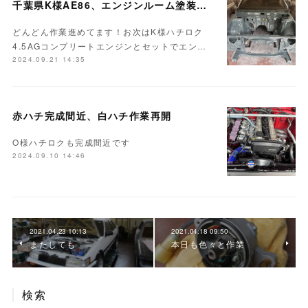
千葉県K様AE86、エンジンルーム塗装完成♪
どんどん作業進めてます！お次はK様ハチロク
4.5AGコンプリートエンジンとセットでエン…
2024.09.21 14:35
赤ハチ完成間近、白ハチ作業再開
O様ハチロクも完成間近です
2024.09.10 14:46
2021.04.23 10:13
2021.04.18 09:50
またしても
本日も色々と作業
検索