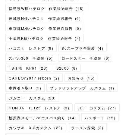
福島県W様ハチロク 作業経過報告
(
18
)
茨城県N様ハチロク 作業経過報告
(
6
)
東京都M様ハチロク 作業経過報告
(
5
)
千葉県K様ハチロク 作業経過報告
(
7
)
ハコスカ レストア
(
9
)
80スープラ全塗装
(
4
)
スバル360 全塗装
(
5
)
ロードスター 全塗装
(
6
)
TS仕様 KP61
(
23
)
S2000
(
8
)
CARBOY2017 reborn
(
2
)
お知らせ
(
15
)
車両引き取り
(
1
)
プラドリフトアップ カスタム
(
1
)
ジムニー カスタム
(
23
)
HONDA TL125 レストア
(
3
)
JET カスタム
(
27
)
桧原湖スモールマウスバス釣り
(
14
)
バスボート
(
15
)
カワサキ X-2カスタム
(
22
)
ラーメン探索
(
3
)