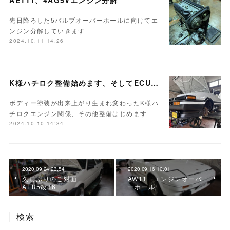
AE111、4AG5Vエンジン分解
先日降ろした5バルブオーバーホールに向けてエ
ンジン分解していきます
2024.10.11 14:26
K様ハチロク整備始めます、そしてECUセッティング
ボディー塗装が出来上がり生まれ変わったK様ハ
チロクエンジン関係、その他整備はじめます
2024.10.10 14:34
2020.09.24 23:54
2020.09.16 10:01
久しぶりのご対面
AW11 エンジンオーバ
AE85改86
ーホール
検索