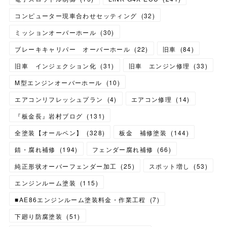
コンピューター現車合わせセッティング
(
32
)
ミッションオーバーホール
(
30
)
ブレーキキャリパー オーバーホール
(
22
)
旧車
(
84
)
旧車 インジェクション化
(
31
)
旧車 エンジン修理
(
33
)
M型エンジンオーバーホール
(
10
)
エアコンリフレッシュプラン
(
4
)
エアコン修理
(
14
)
『板金長』岩村ブログ
(
131
)
全塗装【オールペン】
(
328
)
板金 補修塗装
(
144
)
錆・腐れ補修
(
194
)
フェンダー腐れ補修
(
66
)
純正形状オーバーフェンダー加工
(
25
)
スポット増し
(
53
)
エンジンルーム塗装
(
115
)
■AE86エンジンルーム塗装料金・作業工程
(
7
)
下廻り防腐塗装
(
51
)