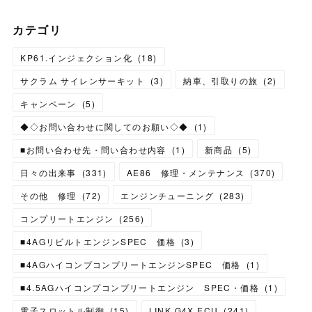
カテゴリ
KP61.インジェクション化
(
18
)
サクラム サイレンサーキット
(
3
)
納車、引取りの旅
(
2
)
キャンペーン
(
5
)
◆◇お問い合わせに関してのお願い◇◆
(
1
)
■お問い合わせ先・問い合わせ内容
(
1
)
新商品
(
5
)
日々の出来事
(
331
)
AE86 修理・メンテナンス
(
370
)
その他 修理
(
72
)
エンジンチューニング
(
283
)
コンプリートエンジン
(
256
)
■4AGリビルトエンジンSPEC 価格
(
3
)
■4AGハイコンプコンプリートエンジンSPEC 価格
(
1
)
■4.5AGハイコンプコンプリートエンジン SPEC・価格
(
1
)
電子スロットル制御
(
15
)
LINK G4X ECU
(
241
)