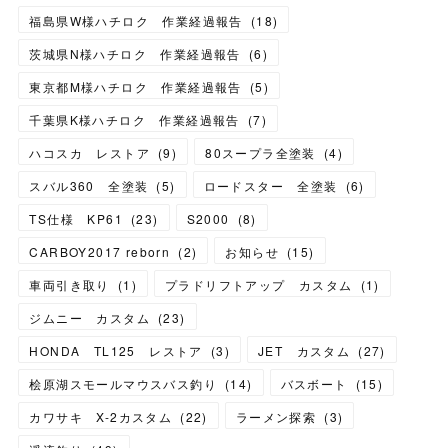
福島県W様ハチロク 作業経過報告
(
18
)
茨城県N様ハチロク 作業経過報告
(
6
)
東京都M様ハチロク 作業経過報告
(
5
)
千葉県K様ハチロク 作業経過報告
(
7
)
ハコスカ レストア
(
9
)
80スープラ全塗装
(
4
)
スバル360 全塗装
(
5
)
ロードスター 全塗装
(
6
)
TS仕様 KP61
(
23
)
S2000
(
8
)
CARBOY2017 reborn
(
2
)
お知らせ
(
15
)
車両引き取り
(
1
)
プラドリフトアップ カスタム
(
1
)
ジムニー カスタム
(
23
)
HONDA TL125 レストア
(
3
)
JET カスタム
(
27
)
桧原湖スモールマウスバス釣り
(
14
)
バスボート
(
15
)
カワサキ X-2カスタム
(
22
)
ラーメン探索
(
3
)